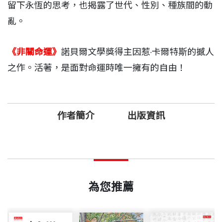
留下永恆的思考，也揭露了世代、性別、種族間的動
亂。
《非關命運》
諾貝爾文學獎得主因惹‧卡爾特斯的撼人
之作。活著，是面對命運時唯一擁有的自由！
作者簡介
出版資訊
因惹．卡爾特斯 作者
出版日期
2014/07/07
猶太人，一九二九年生於匈牙利布達佩斯。十五歲時
被送往奧許維茲集中營，後又轉往布亨華爾德集中
為您推薦
書號
BLH088X
營。一九四五年重獲自由，後於匈牙利任職報社。一
九五三年起定居布達佩斯，成為自由作家，從事小