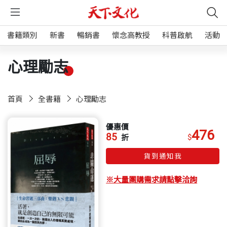
書籍類別
新書
暢銷書
懷念高教授
科普啟航
活動
心理勵志
首頁
全書籍
心理勵志
優惠價
476
85
$
折
貨到通知我
※大量團購需求請點擊洽詢