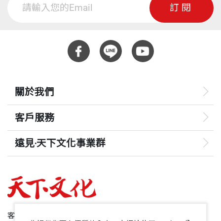
頁數
557
訂閱
言學博士；一九七二年返回南非，擔任開普敦大學文
學以及語言學教授，二○○三年更榮獲諾貝爾文學
獎，堪稱為南非國寶級作家。 身為南非開普敦大
重量
752
學的大眾文學教授，柯慈獲得了許多文學獎，包括C
NA獎（南非第一文學獎）、英國布克獎，還有愛爾
蘭時報國際小說獎。著作包括《昏暗之地》、《在國
關於我們
家心中》、《等待野蠻人》、《麥可．K的生命與時
客戶服務
代》、《仇敵》、《聖彼得堡的文豪》、《雙面少
年》、《屈辱》等。其中《等待野蠻人》於一九八○
遠見‧天下文化事業群
年出版時，被《紐約時報書評》讚譽為「真正的文學
遠見
鉅作」。柯慈的四本連續小說，包括贏得布克獎的
《麥可．K的生命與時代》，都為他贏得了高度評價
哈佛商業評論
與讚賞。
50+
客服專線：+886 2 2662-0012