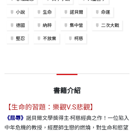
小說
生命
諾貝爾
命運
德國
納粹
集中營
二次大戰
堅忍
不放棄
柯慈
書籍介紹
【生命的習題：樂觀V.S悲觀】
《屈辱》
諾貝爾文學獎得主‧柯慈經典之作！一位陷入
中年危機的教授，經歷師生戀的燃燒，對生命和慾望