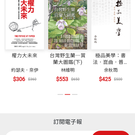
說、散文與戲劇寫作，並翻譯尼采、佛洛伊德、維根
出版社
天下文化
史坦等作家之著作，以致作品也深受這些作家的影
響。 身陷集中營一年的經驗，成為卡爾特斯創作的重
心。他最膾炙人口的作品為「非關命運三部曲」，首
裝幀
套書不分售
先是他傾十四年之力完稿，於一九七五年出版的第一
部小說《非關命運》，第二部為《慘敗》，第三部為
權力大未來
台灣野生蘭─賞
極品美學：書
開本
14.8x21cm
蘭大圖鑑(下)
法．崑曲．普洱
《給出世的孩子做安息禱告》。曾多次獲獎，作品被
茶
約瑟夫．奈伊
林維明
余秋雨
翻譯為英、法、德、俄、西班牙等多種語文，並於二
$306
$553
$425
$360
$650
$500
００二年榮獲諾貝爾文學獎。
印刷規格
黑白
柯慈 作者
ISBN
4711225318387
生於南非開普敦；一九五六年取得開普敦大學文學及
訂閱電子報
數學學位；一九六五年至美國奧斯汀德州大學攻讀語