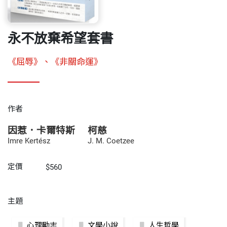
永不放棄希望套書
《屈辱》、《非關命運》
作者
因惹．卡爾特斯
柯慈
Imre Kertész
J. M. Coetzee
定價
$560
主題
心理勵志
文學小說
人生哲學