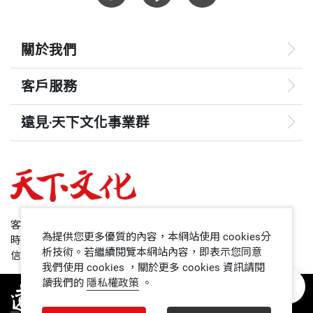
關於我們
客戶服務
遠見‧天下文化事業群
遠見
哈佛商業評論
50+
客服專線：+886 2 2662-0012
為提供您更多優質的內容，本網站使用 cookies分
時間：週一~週五9:00~12:30;13:30~17:00
領導影響力學院
析技術。若繼續閱覽本網站內容，即表示您同意
信箱：service@cwgv.com.tw
我們使用 cookies ，關於更多 cookies 資訊請閱
讀我們的
隱私權政策
。
1號課堂