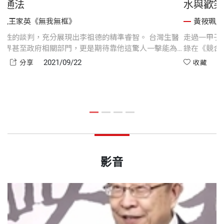
從資料整
整合溝通法
李祖德,王家英《無我無框》
程，從跨院
一場戲劇性的談判，充分展現出李祖德的精準睿智。 
系如何建立
界、投資界甚至政府相關部門，更是期待靠他這驚人一
台灣產業開出新路。
2021/09/22
收藏
分享
影音