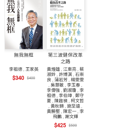
無我無框
第三波健保改革
之路
李祖德
,
王家英
黃煌雄
,
江東亮
,
蔡
淑鈴
,
許博淇
,
石崇
$340
$400
良
,
蒲若芳
,
楊雯雯
,
吳慧敏
,
李玉春
,
李偉強
,
劉淑瓊
,
李
祖德
,
李伯璋
,
鄭守
夏
,
陳啟禎
,
柯文哲
,
黃秋錦
,
施至遠
,
黃勝堅
,
陳宏一
,
李
飛鵬
,
謝文輝
$425
$500