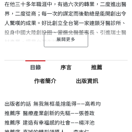
在他三十多年職涯中，有過六次的轉業，二度進出醫
界，二度從商；每一次的謀定而後動總是能開創出令
人驚嘆的成果。好比創立全台第一家連鎖牙醫診所、
投身中國大陸創投圈、當選北醫董事長、引進瑞士醫
材產業，提昇台灣生技能力……
因為他沒有私心、沒有框架的自在思維，不論是在醫
目錄
序言
推薦
界、政壇、商界、教育界，他一路走來，在每一次的
自我超越之中，不只開創了個人新境界，更為台灣產
作者簡介
出版資訊
業發展創出新局！
出版者的話 無我無框‧能捨能得——高希均
推薦序 醫療產業創新的先驅——張善政
推薦序 建造有幸福感的社會——楊泮池