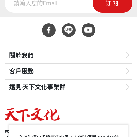
頁數
254
訂閱
的挑戰。因此，我嘗試洽談幾位撰書高手，都因我的
諾，一甲子的傳奇》、《夢想的修練：徐重仁、徐安
從創投圈跨界醫療教育，翻開台灣醫療史上嶄新的一
​感謝李董事長用他的真誠領導力（authentic leadersh
二度進出醫界，又二度重入商界的複雜人生而有所顧
昇的創業筆記》（天下文化出版）等十餘本書籍。
頁。李祖德整合醫療教育與醫療服務，打造台北醫學
ip）幫我們上了一堂寶貴的轉型領導課程。
慮。
大學一校三院的新體系。
重量
469
——
李吉仁，臺灣大學國際企業學系教授
2012年底，天下文化出版社特別推薦具財經背景的資
領導者的五堂人生必修課
深撰述王家英女士來訪問我，只談了半小時，我就決
關於我們
定請託她幫我寫書。因我們論事的頻率相當近，我研
06 價值三億美元的創投課
客戶服務
判這是我最能成功出書的時機。
運用最精準明確的方式，讓投資者和合作夥伴理解彼
此可以共創的價值，徹底掌握風險評估與機會所在。
遠見‧天下文化事業群
本書能只花一年就順利完成並付梓，特別要感謝王家
英女士的專業與用心。我的經歷在跨度與跳頻的程度
遠見
07 變革領導心法
都很大，她卻能剖析這些事件形成的元素，歸纳出管
沒有共識是自然產生的，只要有人就會有意見。領導
哈佛商業評論
理邏輯的糸统，並連貫完成具體架構，用口語化論述
者要能在分歧中找出共同點，透過不同形式的溝通，
讓讀者易讀又清晰，專業功力令人佩服。
50+
逐漸引導、擴大共識，新的體制、新的機制。
客服專線：+886 2 2662-0012