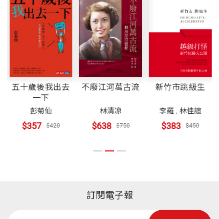
理。也常揶揄他們，史上有思想的人物多由旁人蒐集
事、徐福記國際集團獨立董事及台灣神隆公司董事。
是非決定因果」，這五個決定就是他思考的指標。
醫療產業創新的先驅！希望臺灣的醫療領域還有許多
出版社
天下文化
論述編撰而成，少有自己寫的，請他們別為難我。
現任臺北醫學大學董事長、環瑞醫投資控股公司董事
後起的李祖德，繼續把我們的醫療產業帶到國際尖
長、臺灣漢鼎公司副董事長、上海泰福健康管理公司
03 創業家到選舉操盤手
峰。
近年我在演講時不斷提醒，新常態時代已然來臨，應
董事長、創新工業技術移轉公司董事。
裝幀
軟皮精裝
「我從來都不是一個整天看診的牙醫！」敢拚敢闖、
顛覆舊有的規律，才能創新作為，也才有競爭力。朋
從不自我設限的李祖德，從牙醫師、創業家跨出專業
——張善政，科技部部長
友們用我論述反將我軍，要我盡速請高手幫我出書，
五十歲後我出去
不廢江河萬古流
新竹市跳級生
領域的第一步，意外走上政治之路。
開本
15×21cm
一下
書中我應坦誠地交代清楚，也要提供社會檢驗，我只
王家英 作者
彭菊仙
林清凉
李羅
,
林佳誼
從醫學專才到成為整合跨領域的通才，李祖德董事長
能從善如流。
畢業於台大EMBA商學組丶台大哲學系；曾任《經濟
04 創投生涯專才變通才
$357
$638
$383
$420
$750
$450
的歷練與體悟，對年輕人是很好的啟發。
日報》副刊組主任、《哈佛商業評論中文版》副總編
「要做，就把每一件事情做到最好。」這個沒讀過財
印刷規格
部分彩色
既然決定出書，我一定要滿足社會期待。我自忖能把
輯。
務管理和經營管理的創投門外漢，如何利用個人優
——楊泮池，臺灣大學校長
經歷的事說清楚，但檯面下的細節要如何精彩呈現，
勢，為漢鼎亞太在渾沌的中國市場打出這一大片江
讓讀者明白，同時要解決當代人談當代史的難題，也
著有《改變一生的相逢——統一超商總經理徐重仁對
ISBN
4713510942772
山？
能適度說明在策略上（能說不宜做，能做不宜說）的
工作與生活的觀想》、《當巷口柑仔店變Wal-Mart：
訂閱電子報
無我才能整合異見、創造眾利，無框才能廣納眾議、
情境，更要符合商業保密條款的要求，實在是高難度
零售專家潘進丁解讀十大流通浪潮》、《一雙鞋的承
05 打造傳奇
跳脫框限。