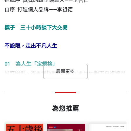
推薦序 真誠的轉型領導人——李吉仁
自序 打造個人品牌——李祖德
楔子 三十小時談下大交易
不設限，走出不凡人生
01 為人生「定規格」
好奇開創、不畏懼挑戰的性格，推動他脫下白袍跨界
自我挑戰。生涯角色的六次更迭，拓寬服務人群與回
打造個人品牌
這是一本必須要讀的書。它可以使你一念之間，改變
李祖德 作者
饋社會的面向。
出版日期
2021/09/24
一生。
1950年生，臺北醫學大學牙醫學系畢。三十餘年職涯
近十年來，我周邊的人士看著我不斷轉換行業，既為
中，六次轉業，每一次的跨界他總能再創高峰，令人
為您推薦
02 父親給的人生大禮
我擔心，也為我慶幸，更希望我能傳授跨行祕笈。我
——高希均，遠見‧天下文化教育基金會董事長
書號
BCB523C
驚喜。 歷任連鎖牙醫診所創辦人、香港中安基金總經
在每一次的人生抉擇與重要決策之際，「格局決定結
每次都說，我是魚缸內的魚，請他們旁觀者來寫才合
理、北京美大星巴克咖啡董事長、北京燕沙百貨董
局、個性決定命運、思路決定出路、態度決定高度、