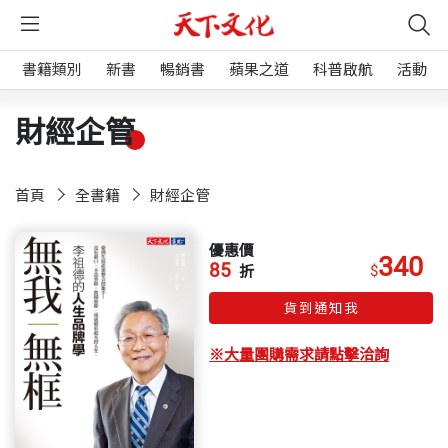
書籍類別
新書
暢銷書
蘋果之道
科普啟航
活動
財經企管
首頁
全書籍
財經企管
優惠價
340
85
$
折
貨到通知我
※大量團購需求請點擊洽詢