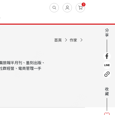
0
動
分
享
首頁
作家
職旅報半月刊、墨刻出版、
社群經營、電商管理一手
收
藏