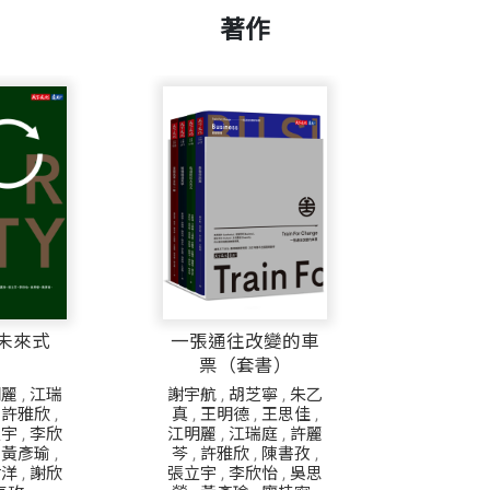
著作
未來式
一張通往改變的車
票（套書）
明麗
,
江瑞
謝宇航
,
胡芝寧
,
朱乙
,
許雅欣
,
真
,
王明德
,
王思佳
,
立宇
,
李欣
江明麗
,
江瑞庭
,
許麗
,
黃彥瑜
,
芩
,
許雅欣
,
陳書孜
,
樹洋
,
謝欣
張立宇
,
李欣怡
,
吳思