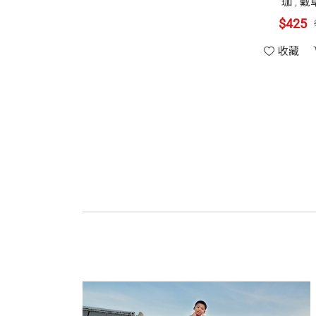
珈
,
戴
$425
收藏