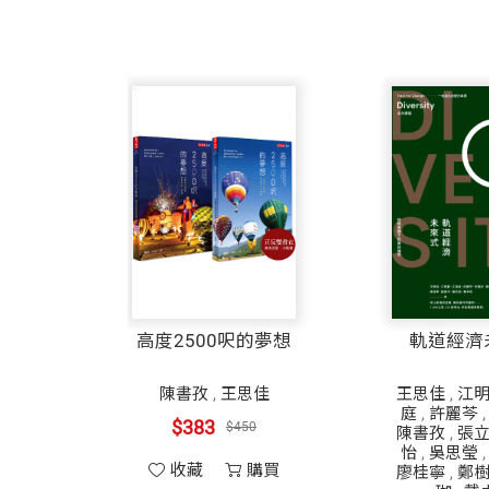
高度2500呎的夢想
軌道經濟
陳書孜
,
王思佳
王思佳
,
江
庭
,
許麗芩
$383
$450
陳書孜
,
張
怡
,
吳思瑩
收藏
購買
廖桂寧
,
鄭