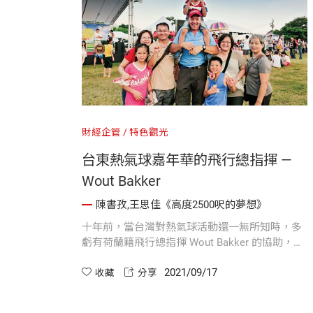
財經企管
特色觀光
台東熱氣球嘉年華的飛行總指揮 —
Wout Bakker
陳書孜,王思佳《高度2500呎的夢想》
十年前，當台灣對熱氣球活動還一無所知時，多
虧有荷蘭籍飛行總指揮 Wout Bakker 的協助，才
能踏出穩健的第一步。
2021/09/17
收藏
分享