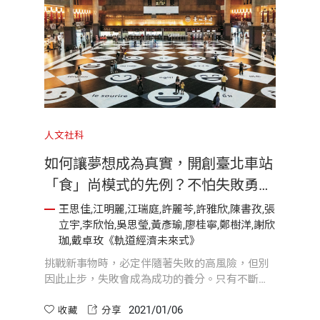
人文社科
如何讓夢想成為真實，開創臺北車站
「食」尚模式的先例？不怕失敗勇於
嘗試，積累成功的養分
王思佳,江明麗,江瑞庭,許麗芩,許雅欣,陳書孜,張
立宇,李欣怡,吳思瑩,黃彥瑜,廖桂寧,鄭樹洋,謝欣
珈,戴卓玫《軌道經濟未來式》
挑戰新事物時，必定伴隨著失敗的高風險，但別
因此止步，失敗會成為成功的養分。只有不斷的
嘗試、演練，才能持續進步。
2021/01/06
收藏
分享