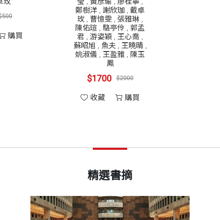
卓玫
瑩
,
黃彥瑜
,
廖桂寧
,
鄭樹洋
,
謝欣珈
,
戴卓
$500
玫
,
曹憶雯
,
張雅琳
,
陳佑瑄
,
駱亭伶
,
郭孟
購買
君
,
游姿穎
,
王心喬
,
蘇昭旭
,
魚夫
,
王曉晴
,
姚淑儀
,
王盈雅
,
陳玉
鳳
$1700
$2000
收藏
購買
精選書摘