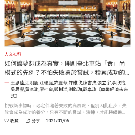
人文社科
如何讓夢想成為真實，開創臺北車站「食」尚
模式的先例？不怕失敗勇於嘗試，積累成功的
養分
王思佳,江明麗,江瑞庭,許麗芩,許雅欣,陳書孜,張立宇,李欣怡,
吳思瑩,黃彥瑜,廖桂寧,鄭樹洋,謝欣珈,戴卓玫《軌道經濟未來
式》
挑戰新事物時，必定伴隨著失敗的高風險，但別因此止步，失
敗會成為成功的養分。只有不斷的嘗試、演練，才能持續進
步。
2021/01/06
收藏
分享