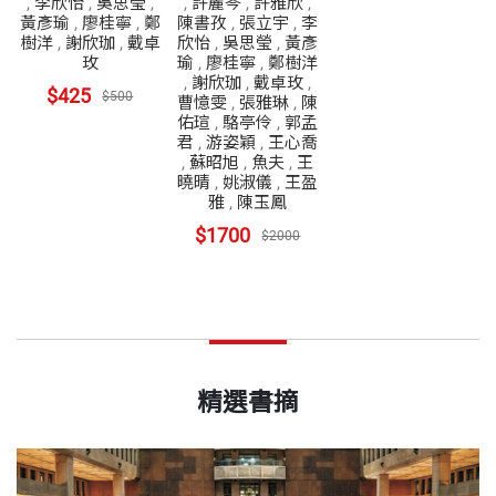
,
李欣怡
,
吳思瑩
,
,
許麗芩
,
許雅欣
,
黃彥瑜
,
廖桂寧
,
鄭
陳書孜
,
張立宇
,
李
樹洋
,
謝欣珈
,
戴卓
欣怡
,
吳思瑩
,
黃彥
玫
瑜
,
廖桂寧
,
鄭樹洋
,
謝欣珈
,
戴卓玫
,
$425
$500
曹憶雯
,
張雅琳
,
陳
佑瑄
,
駱亭伶
,
郭孟
君
,
游姿穎
,
王心喬
,
蘇昭旭
,
魚夫
,
王
曉晴
,
姚淑儀
,
王盈
雅
,
陳玉鳳
$1700
$2000
精選書摘