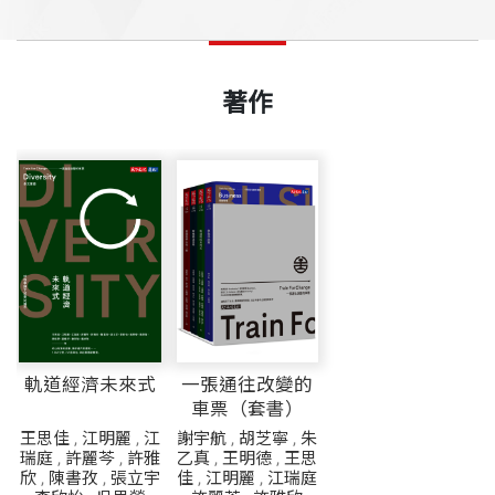
著作
軌道經濟未來式
一張通往改變的
車票（套書）
王思佳
,
江明麗
,
江
謝宇航
,
胡芝寧
,
朱
瑞庭
,
許麗芩
,
許雅
乙真
,
王明德
,
王思
欣
,
陳書孜
,
張立宇
佳
,
江明麗
,
江瑞庭