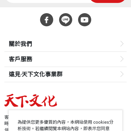
關於我們
客戶服務
遠見‧天下文化事業群
遠見
哈佛商業評論
50+
客服專線：+886 2 2662-0012
為提供您更多優質的內容，本網站使用 cookies分
時間：週一~週五9:00~12:30;13:30~17:00
領導影響力學院
析技術。若繼續閱覽本網站內容，即表示您同意
信箱：service@cwgv.com.tw