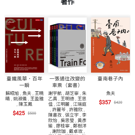
著作
臺鐵風華．百年
一張通往改變的
臺南巷子內
一瞬
車票（套書）
蘇昭旭
,
魚夫
,
王曉
謝宇航
,
胡芝寧
,
朱
魚夫
晴
,
姚淑儀
,
王盈雅
乙真
,
王明德
,
王思
$357
$420
,
陳玉鳳
佳
,
江明麗
,
江瑞庭
,
許麗芩
,
許雅欣
,
$425
$500
陳書孜
,
張立宇
,
李
欣怡
,
吳思瑩
,
黃彥
瑜
,
廖桂寧
,
鄭樹洋
,
謝欣珈
,
戴卓玫
,