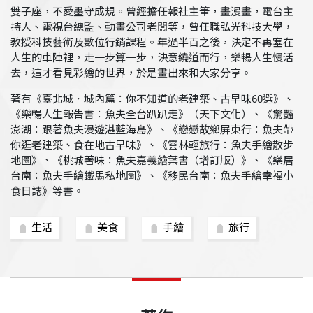
雙子座，不愛墨守成規。曾經擔任報社主筆，畫漫畫，電台主
持人、電視台總監、動畫公司老闆等，曾任職弘光科技大學，
教授科技藝術及數位行銷課程。年過半百之後，決定不再塞在
人生的車陣裡，走一步算一步，決意繞道而行，樂暢人生慢活
去，這才看見彩繪的世界，於是畫出來和大家分享。
著有《臺北城．城內篇：你不知道的老建築、古早味60選》、
《樂暢人生報告書：魚夫全台趴趴走》（天下文化）、《驚豔
澎湖：跟著魚夫漫遊湛藍海島》、《戀戀故鄉屏東行：魚夫帶
你逛老建築、食在地古早味》、《雲林輕旅行：魚夫手繪散步
地圖》、《桃城著味：魚夫嘉義繪葉書（增訂版）》、《樂居
台南：魚夫手繪鐵馬私地圖》、《移民台南：魚夫手繪幸福小
食日誌》等書。
生活
美食
手繪
旅行