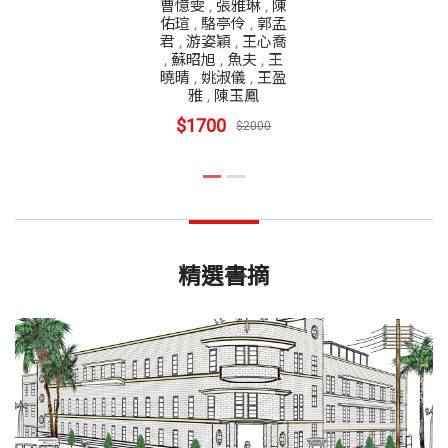
曹憶雯
,
張雅琳
,
陳
佑瑄
,
駱亭伶
,
郭孟
君
,
游姿穎
,
王心喬
,
蘇昭旭
,
魚夫
,
王
曉晴
,
姚淑儀
,
王盈
雅
,
陳玉鳳
$1700
$2000
精選書摘