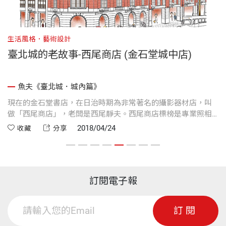
生活風格．藝術設計
生
！
臺北城的老故事-西尾商店 (金石堂城中店)
魚夫《臺北城．城內篇》
化
現在的金石堂書店，在日治時期為非常著名的攝影器材店，叫
一
做「西尾商店」，老闆是西尾靜夫。西尾商店標榜是專業照相
十
大
機病院，凡相機生病，保證「入院隨時，退院迅速」。
2018/04/24
收藏
分享
訂閱電子報
訂閱