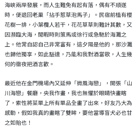
海峽兩岸發展，而人生難免有起有落，偶有不順遂
時，便退回老巢「拈手惹草泡馬子」。民宿前植有櫻
花樹一排，小葉欖人若干，花花草草則難計其數，又
因瀕臨大海，閒暇時則策馬或徐行或急馳於海灘之
上。他常自認自己非常富有，這夕陽是他的，那沙灘
也歸他獨享，如此豁達，乃能和我對酒當歌，人生幾
何的徹夜把酒言歡。
最近他在金門機場內又延伸「微風海戀」，開張「山
川海戀」餐廳，央我作畫，我也無懼於眼睛快畫瞎
了，索性將菜單上所有單品全畫了出來，好友乃大為
感動，假如我真的畫瞎了雙眸，要他當導盲犬必也甘
之如貽也！