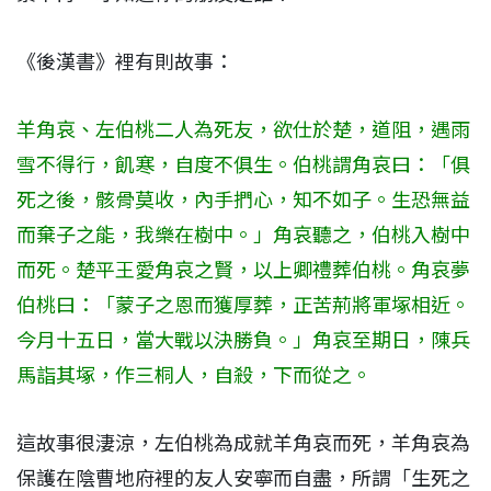
《後漢書》裡有則故事：
羊角哀、左伯桃二人為死友，欲仕於楚，道阻，遇雨
雪不得行，飢寒，自度不俱生。伯桃謂角哀曰：「俱
死之後，骸骨莫收，內手捫心，知不如子。生恐無益
而棄子之能，我樂在樹中。」角哀聽之，伯桃入樹中
而死。楚平王愛角哀之賢，以上卿禮葬伯桃。角哀夢
伯桃曰：「蒙子之恩而獲厚葬，正苦荊將軍塚相近。
今月十五日，當大戰以決勝負。」角哀至期日，陳兵
馬詣其塚，作三桐人，自殺，下而從之。
這故事很淒涼，左伯桃為成就羊角哀而死，羊角哀為
保護在陰曹地府裡的友人安寧而自盡，所謂「生死之