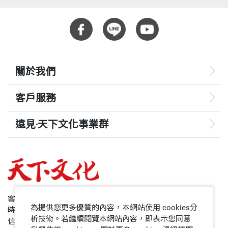
關於我們
客戶服務
遠見‧天下文化事業群
遠見
哈佛商業評論
50+
客服專線：+886 2 2662-0012
為提供您更多優質的內容，本網站使用 cookies分
時間：週一~週五9:00~12:30;13:30~17:00
領導影響力學院
析技術。若繼續閱覽本網站內容，即表示您同意
信箱：service@cwgv.com.tw