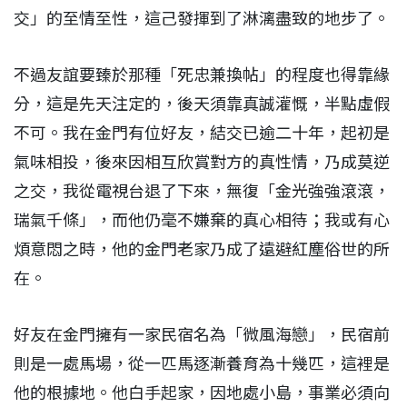
交」的至情至性，這己發揮到了淋漓盡致的地步了。
不過友誼要臻於那種「死忠兼換帖」的程度也得靠緣
分，這是先天注定的，後天須靠真誠灌慨，半點虛假
不可。我在金門有位好友，結交已逾二十年，起初是
氣味相投，後來因相互欣賞對方的真性情，乃成莫逆
之交，我從電視台退了下來，無復「金光強強滾滾，
瑞氣千條」，而他仍毫不嫌棄的真心相待；我或有心
煩意悶之時，他的金門老家乃成了遠避紅塵俗世的所
在。
好友在金門擁有一家民宿名為「微風海戀」，民宿前
則是一處馬場，從一匹馬逐漸養育為十幾匹，這裡是
他的根據地。他白手起家，因地處小島，事業必須向