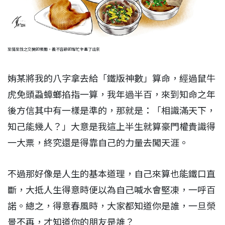
至情至性之交開的餐廳，義不容辭的幫忙全畫了出來
姷某將我的八字拿去給「鐵版神數」算命，經過鼠牛
虎免頭蝨蟑螂掐指一算，我年過半百，來到知命之年
後方信其中有一樣是準的，那就是：「相識滿天下，
知己能幾人？」大意是我這上半生就算豪門權貴識得
一大票，終究還是得靠自己的力量去闖天涯。
不過那好像是人生的基本道理，自己來算也能鐵口直
斷，大抵人生得意時便以為自己喊水會堅凍，一呼百
諾。總之，得意春風時，大家都知道你是誰，一旦榮
景不再，才知道你的朋友是誰？