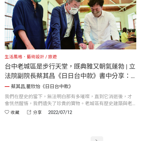
生活風格．藝術設計
旅遊
台中老城區是步行天堂，既典雅又朝氣蓬勃 | 立
法院副院長蔡其昌《日日台中款》書中分享：
中區還有很多遺失的記憶，需要被找回來
蔡其昌,瞿欣怡《日日台中款》
我們在歷史的當下，無法明白那有多璀璨，直到它消逝後，才
會恍然醒悟，我們遺失了珍貴的寶物。​老城區有歷史建築與老
故事，卻也有新來的人不斷造訪，創造新的故事。除了中央書
2022/07/12
收藏
分享
局重建，中區還有很多遺失的記憶，火車站、台中公園、舊市
府附近的古蹟群等，需要被找回來。