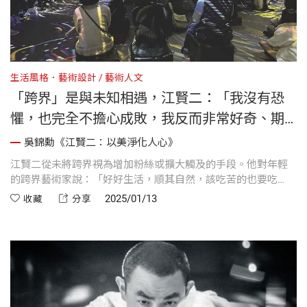
生活風格．藝術設計
藝術人文
「跨界」是與未知相遇，江賢二：「我沒有恐
懼，也完全不擔心成敗，我反而非常好奇、期
待他們做出的結果。」 ｜《江賢二：以美淨化
吳錦勳《江賢二：以美淨化人心》
人心》
江賢二從未將跨界視為增加粉絲或擴大觸及的手段。他對年輕
的跨界藝術家說：「好好生活，順其自然，該吃苦的也要吃
苦，藝術家沒有特權，唯一跟別人不一樣的是，一定要堅持原
2025/01/13
收藏
分享
本想做的事。不要放棄你的初衷。」