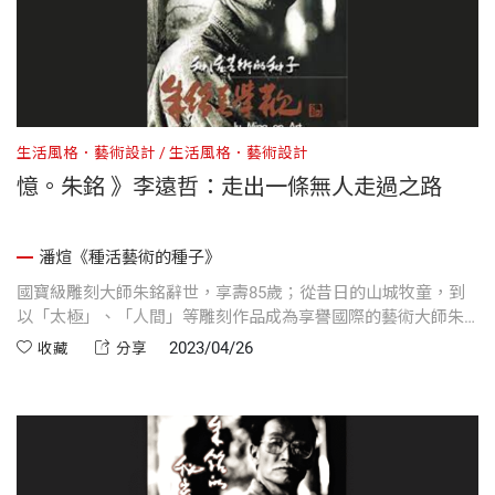
生活風格．藝術設計
生活風格．藝術設計
憶。朱銘 》李遠哲：走出一條無人走過之路
潘煊《種活藝術的種子》
國寶級雕刻大師朱銘辭世，享壽85歲；從昔日的山城牧童，到
以「太極」、「人間」等雕刻作品成為享譽國際的藝術大師朱
銘，朱銘的成就背後來自他獨樹一格的人生觀與創作觀。本篇
2023/04/26
收藏
分享
文章收錄自天下文化1999年出版的《種活藝術的種子》序言，
透過中研院前院長李遠哲的人物側寫，深入藝術大師朱銘對藝
術的認識和體悟。