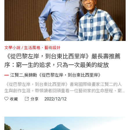
文學小說
生活風格．藝術設計
《從巴黎左岸，到台東比西里岸》嚴長壽推薦
序：窮一生的追求，只為一次最美的綻放
江賢二,吳錦勳《從巴黎左岸，到台東比西里岸》
《從巴黎左岸，到台東比西里岸》書寫國際級畫家江賢二的人
生與創作生涯。帶領讀者回頭重看一位藝術家的生命歷程、窮
究藝術的奧義，甚至是驗證了「堅持到底」的永恆價值。本文
2022/12/12
收藏
分享
是來自公益平台文化基金會嚴長壽董事長的推薦序。