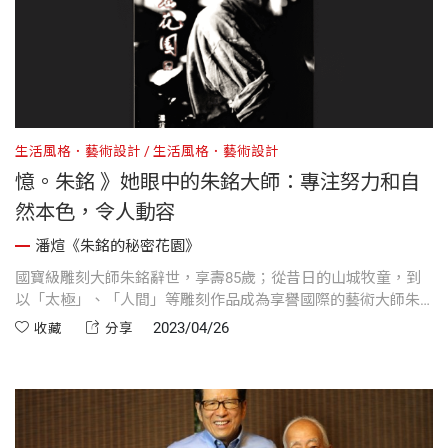
生活風格．藝術設計
生活風格．藝術設計
憶。朱銘 》她眼中的朱銘大師：專注努力和自
然本色，令人動容
潘煊《朱銘的秘密花園》
國寶級雕刻大師朱銘辭世，享壽85歲；從昔日的山城牧童，到
以「太極」、「人間」等雕刻作品成為享譽國際的藝術大師朱
銘，朱銘的成就背後來自他獨樹一格的人生觀與創作觀。本篇
2023/04/26
收藏
分享
文章收錄自天下文化2001年出版的《朱銘的秘密花園》序言，
透過朱銘美術館執行長吳素美的人物觀察，深入藝術大師朱銘
繽紛的內心祕密花園。