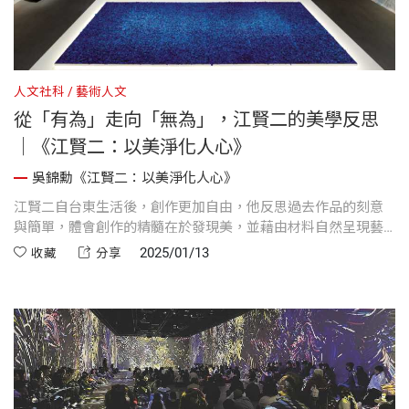
人文社科
藝術人文
從「有為」走向「無為」，江賢二的美學反思
｜《江賢二：以美淨化人心》
吳錦勳《江賢二：以美淨化人心》
江賢二自台東生活後，創作更加自由，他反思過去作品的刻意
與簡單，體會創作的精髓在於發現美，並藉由材料自然呈現藝
術。他的創作理念從「有為」轉向「無為」，不再強求控制，
2025/01/13
收藏
分享
追求材料本質與肌理的展現，並在80多歲時享受到一生創作力
的巔峰，表達前所未有的藝術自由。