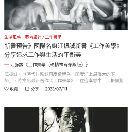
生活風格．藝術設計
工作哲學
新書預告》國際名廚江振誠新書《工作美學》
分享追求工作與生活的平衡美
江振誠《工作美學（硬精裸背穿線版）》
江振誠，《時代》雜誌兩度讚譽為「印度洋上最偉大的廚
師」，將推出最新著作《工作美學》。在這本書中，江振誠將
以五個面向來闡述他對工作美學的各種體悟與思考。此外，
2023/07/11
收藏
分享
《工作美學》由「究方社」的創意總監方序中設計，並有超過
三十幅全新拍攝照片，在各個職人的用心與堅持下，本書亦是
工作美學的呈現，值得讀者典藏。