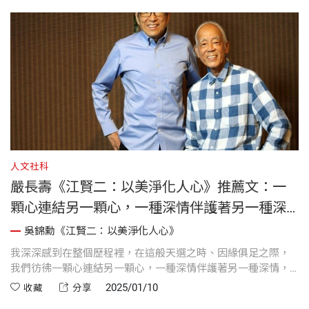
人文社科
文
嚴長壽《江賢二：以美淨化人心》推薦文：一
顆心連結另一顆心，一種深情伴護著另一種深
情，讓花東躍上國際舞台
吳錦勳《江賢二：以美淨化人心》
畫
，
我深深感到在整個歷程裡，在這般天選之時、因緣俱足之際，
作
的
我們彷彿一顆心連結另一顆心，一種深情伴護著另一種深情，
白
，
為這片美麗的土地奉獻赤誠心力。
複
2025/01/10
收藏
分享
術