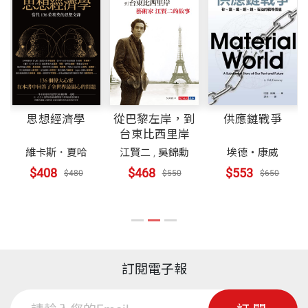
思想經濟學
從巴黎左岸，到
供應鏈戰爭
台東比西里岸
維卡斯．夏哈
江賢二
,
吳錦勳
埃德・康威
$408
$468
$553
$480
$550
$650
訂閱電子報