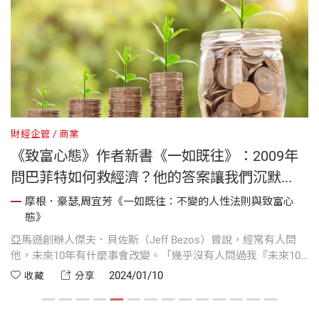
財經企管
商業
財
《致富心態》作者新書《一如既往》：2009年
問巴菲特如何救經濟？他的答案讓我們沉默...
摩根．豪瑟,周宜芳《一如既往：不變的人性法則與致富心
態》
「
計
亞馬遜創辦人傑夫．貝佐斯（Jeff Bezos）曾說，經常有人問
的
同
他，未來10年有什麼事會改變。「幾乎沒有人問過我『未來10
部
年有什麼事不會改變？』」他說：「我要告訴你的是，第二個
作
2024/01/10
收藏
分享
問題其實比第一個問題還要重要。」