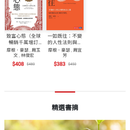
致富心態（全球
一如既往：不變
暢銷千萬增訂
的人性法則與致
版）
富心態
摩根．豪瑟
,
周玉
摩根．豪瑟
,
周宜
文
,
林俊宏
芳
$408
$383
$480
$450
精選書摘