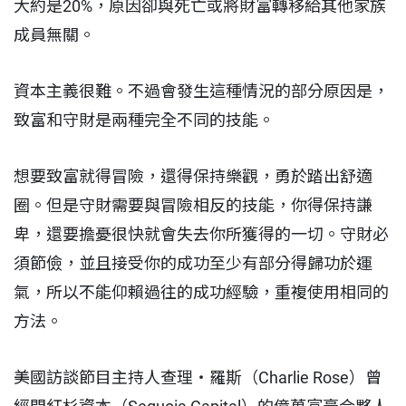
大約是20%，原因卻與死亡或將財富轉移給其他家族
成員無關。
資本主義很難。不過會發生這種情況的部分原因是，
致富和守財是兩種完全不同的技能。
想要致富就得冒險，還得保持樂觀，勇於踏出舒適
圈。但是守財需要與冒險相反的技能，你得保持謙
卑，還要擔憂很快就會失去你所獲得的一切。守財必
須節儉，並且接受你的成功至少有部分得歸功於運
氣，所以不能仰賴過往的成功經驗，重複使用相同的
方法。
美國訪談節目主持人查理・羅斯（Charlie Rose）曾