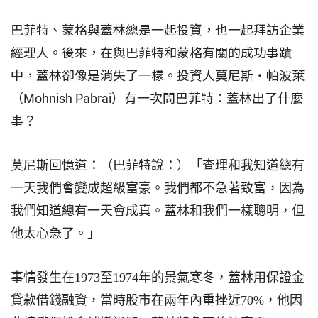
巴菲特、蒙格與蓋林總是一起投資，也一起拜訪企業
經理人。後來，在與巴菲特和蒙格有關的成功事蹟
中，蓋林卻像是消失了一樣。投資人莫尼斯・帕波萊
（Mohnish Pabrai）有一次問巴菲特：蓋林出了什麼
事？
莫尼斯回憶道：（巴菲特說：）
「查理和我知道總有
一天我們會變成超級富豪。我們都不急著致富，因為
我們知道總有一天會成真。蓋林和我們一樣聰明，但
他太心急了。」
事情發生在1973至1974年的景氣寒冬，蓋林用保證金
貸款借錢融資，當時股市在兩年內重挫近70%，他因