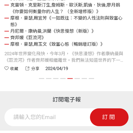
克雷頓．克里斯汀生,詹姆斯．歐沃斯,凱倫．狄倫,廖月娟
0
《你要如何衡量你的人生？ （全新增修版）》
摩根．豪瑟,周宜芳《一如既往：不變的人性法則與致富心
態》
冠,
丹尼爾．康納曼,洪蘭《快思慢想（新版）》
齊邦媛《巨流河》
摩根．豪瑟,周玉文《致富心態（暢銷增訂版）》
經
2024年世界變化飛快，今年3月，《快思漫想》作者康納曼與
當
《巨流河》作者齊邦媛相繼離世。我們無法知道世界的下一
步，但此時此刻我們可以拿起大師們所撰寫的作品，知曉在變
2024/04/19
收藏
分享
化的世界裡前人所累積出的經驗，天下文化在世界閱讀日這一
天，為您帶來十本好書：《深刻認識一個人》、《快思慢
之
想》、《巨流河》、《這一生值得好好活》、《一如既往》、
《致富心態》、《巨人思維》、《黑天鵝投資大師們》、《稻
訂閱電子報
盛和夫的思考之道》、《你要如何衡量你的人生？》在湍急的
世界河流裡，用閱讀搭建出生活的橋樑！
訂閱