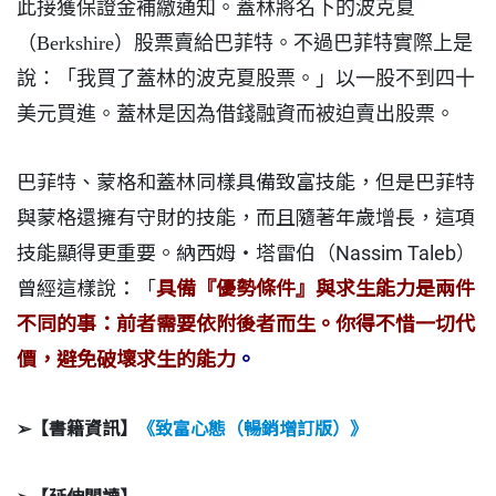
此接獲保證金補繳通知。蓋林將名下的波克夏
（Berkshire）股票賣給巴菲特。不過巴菲特實際上是
說：「我買了蓋林的波克夏股票。」以一股不到四十
美元買進。蓋林是因為借錢融資而被迫賣出股票。
巴菲特、蒙格和蓋林同樣具備致富技能，但是巴菲特
與蒙格還擁有守財的技能，而且隨著年歲增長，這項
技能顯得更重要。納西姆・塔雷伯（Nassim Taleb）
曾經這樣說：「
具備『優勢條件』與求生能力是兩件
不同的事：前者需要依附後者而生。你得不惜一切代
價，避免破壞求生的能力
。
➢【書籍資訊】
《致富心態（暢銷增訂版）》