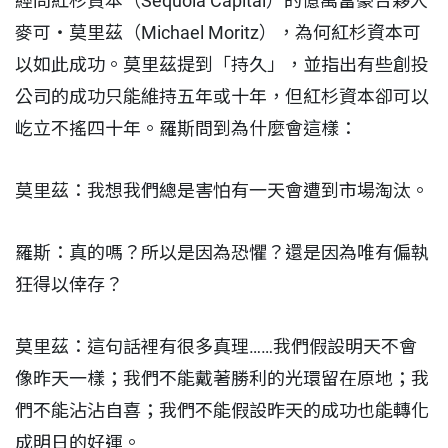
經問紅杉資本（Sequoia Capital）的億萬富豪合夥人
麥可・莫里茲（Michael Moritz），為何紅杉資本可
以如此成功。莫里茲提到「持久」，並指出有些創投
公司的成功只能維持五年或十年，但紅杉資本卻可以
屹立不搖四十年。羅斯問到為什麼會這樣：
莫里茲：我想我們總是害怕有一天會遭到市場淘汰。
羅斯：真的嗎？所以是因為恐懼？還是因為唯有偏執
狂得以倖存？
莫里茲：這句話裡有很多真理……我們假設明天不會
像昨天一樣；我們不能戴著勝利的光環留在原地；我
們不能沾沾自喜；我們不能假設昨天的成功也能轉化
成明日的好運。