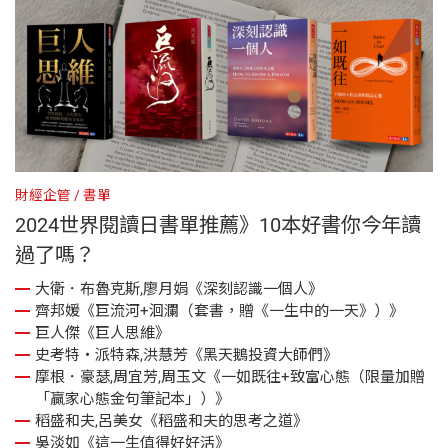
財經企管
書單
財
高
2024世界閱讀日書單推薦》10本好書你今年讀
過了嗎？
大衛．布魯克斯,廖月娟《深刻認識一個人》
齊邦媛《巨流河+洄瀾（套書，贈《一生中的一天》）》
巨人傑《巨人思維》
《
史考特・派特森,洪慧芳《黑天鵝投資大師們》
自
摩根．豪瑟,周宜芳,周玉文《一如既往+致富心態（限量加贈
誤
「贏家心態金句筆記本」）》
稻盛和夫,呂美女《稻盛和夫的思考之道》
吳淡如《這一生值得好好活》