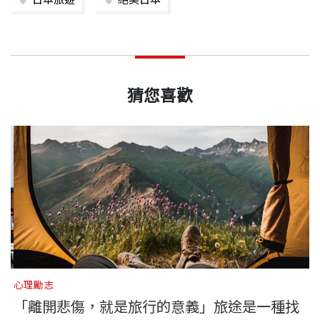
日本旅遊
絕美日本
猜您喜歡
心理勵志
生
「離開悲傷，就是旅行的意義」旅途是一種找