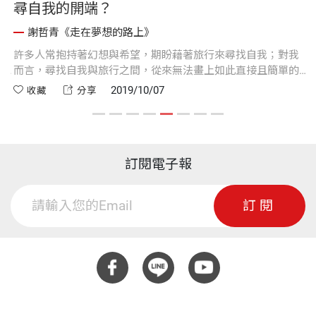
尋自我的開端？
謝哲青《走在夢想的路上》
出
許多人常抱持著幻想與希望，期盼藉著旅行來尋找自我；對我
惠
定
而言，尋找自我與旅行之間，從來無法畫上如此直接且簡單的
按
等號。
2019/10/07
收藏
分享
訂閱電子報
訂閱