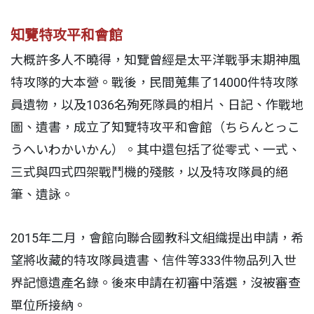
知覽特攻平和會館
大概許多人不曉得，知覽曾經是太平洋戰爭末期神風
特攻隊的大本營。戰後，民間蒐集了14000件特攻隊
員遺物，以及1036名殉死隊員的相片、日記、作戰地
圖、遺書，成立了知覽特攻平和會館（ちらんとっこ
うへいわかいかん）。其中還包括了從零式、一式、
三式與四式四架戰鬥機的殘骸，以及特攻隊員的絕
筆、遺詠。
2015年二月，會館向聯合國教科文組織提出申請，希
望將收藏的特攻隊員遺書、信件等333件物品列入世
界記憶遺產名錄。後來申請在初審中落選，沒被審查
單位所接納。