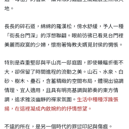
地。
長長的碎石道，綿綿的羅漢松，傍水舒緩，予人一種
「街長台門深」的浮想聯翩。眼前彷彿已看見台門裡
美麗而寂寞的少婦，懷抱著悔教夫婿覓封侯的惆悵。
特別是森重堅邸與平山亮一邸庭園，即使輳輻折衝不
大，卻保留了時間進程的流動之美。山石、水泉、白
砂、樹木、壘石，含蓄精緻的空間布局，體現出協調
情理、宜人適用，且具有明亮基調與節奏的東方情
調，追求雅淡幽靜的禪家氛圍。
生活中種種浮躁張
揚，在這裡凝成內斂婉約的抒情想望。
不遠的所在，是另一個時代的罪愆印記與傷痕。