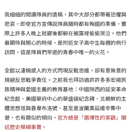
我細細的閱讀隊員的遺稿，其中大部分都帶著恐懼與
悲哀，即使官方宣傳說隊員隨時都有殉國的準備，實
際上許多人晚上就寢後都躲在被窩裡偷偷哭泣。他們
最期待與開心的時候，是附近女子高中生每週的例行
訪問，這是隊員們早逝的青春中唯一的火花。
全館以淒婉感人的方式閃現反戰思維，卻有意無意的
規避反思戰爭責任。之前我也拜訪過許許多多宏揚民
族精神與愛國主義的教育基地：中國陝西的延安革命
紀念館、美國華府中心的華盛頓紀念碑、北朝鮮的主
體思想塔與普韋布洛號、甚至是波蘭奧茲維辛集中
營，也有類似的傾向，
官方總是「選擇性的客觀」闡
述歷史模糊事實。