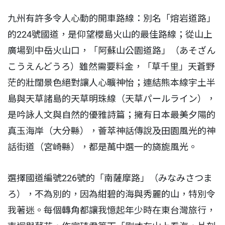
九州有許多令人心動的開車路線：別名「熔岩道路」
的224號國道，是仰望櫻島火山的最佳路線；從山上
廣場到中岳火山口，「阿蘇山公園道路」（あそざん
こうえんどうろ）雖然需要料金，「草千里」天蒼野
茫的壯闊景色絕對讓人心曠神怡；連結熊本線宇土半
島與天草諸島的天草明珠線（天草パールライン），
是吟詠人文與自然的優雅詩篇；擁有日本最美夕陽的
真玉海岸（大分縣），薈萃神話傳說及田園風光的神
話街道（宮崎縣），都是萬中選一的旖旎風光。
選擇國道編號226號的「南薩摩路」（みなみさつま
ろ），不為別的，因為紺碧的海與秀麗的山，特別令
我著迷。每個轉角都讓我憶起年少時在東台灣旅行，