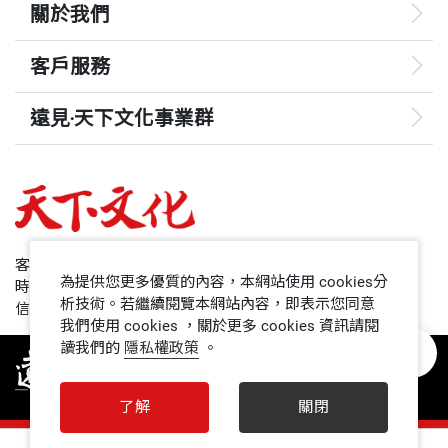
關於我們
客戶服務
遠見‧天下文化事業群
遠見
哈佛商業評論
50+
客服專線：+886 2 2662-0012
為提供您更多優質的內容，本網站使用 cookies分
時間：週一~週五9:00~12:30;13:30~17:00
領導影響力學院
析技術。若繼續閱覽本網站內容，即表示您同意
信箱：service@cwgv.com.tw
我們使用 cookies ，關於更多 cookies 資訊請閱
讀我們的
隱私權政策
。
1號課堂
未來親子
了解
關閉
人文空間
0