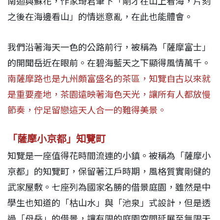
南迴與蘇花，作家琦君筆下「剛才在山上看海，片刻
之後在海邊看山」的情迷意亂，在此也能體會。
我們沿著海天一色的公路前行，被稱為「薩摩富士」
的開聞岳近在眼前。在碧海藍天之下顯得風情萬千。
南薩摩路也是九州頗富盛名的茶區，知覽自古以來就
是重要產地，茶園遠映著海色天光，讓所有人都放慢
節奏，佇足留戀這天人合一的難得美景。
「薩摩小京都」知覽町
知覽是一座值得花時間流連的小鎮。被稱為「薩摩小
京都」的知覽町，保留著江戶時期，風格質實剛健的
武家屋敷。七座列為國家名勝的借景庭園，雖然是中
學生也知道的「枯山水」與「池泉」式設計，但是透
過「母岳」的借景，讓有限的庭園空間延展至無限天