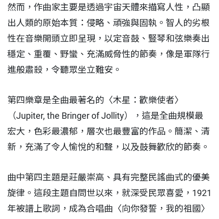
然而，作曲家主要是透過宇宙天體來描寫人性，凸顯
出人類的原始本質：侵略、頑強與固執。智人的劣根
性在音樂開頭立即呈現，以定音鼓、豎琴和弦樂奏出
穩定、重覆、野蠻、充滿威脅性的節奏，像是軍隊行
進般肅殺，令聽眾坐立難安。
第四樂章是全曲最著名的〈木星：歡樂使者〉
（Jupiter, the Bringer of Jollity），這是全曲規模最
宏大，色彩最濃郁，層次也最豐富的作品。簡潔、清
新，充滿了令人愉悅的和聲，以及鼓舞歡欣的節奏。
曲中第四主題是莊嚴崇高、具有完整民謠曲式的優美
旋律。這段主題自問世以來，就深受民眾喜愛，1921
年被譜上歌詞，成為合唱曲〈向你發誓，我的祖國〉