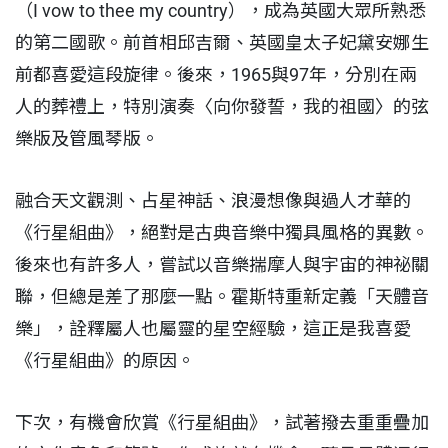
（I vow to thee my country），成為英國大眾所熟悉
的第二國歌。前首相邱吉爾、英國皇太子妃黛安娜生
前都喜愛這段旋律。後來，1965與97年，分別在兩
人的葬禮上，特別演奏〈向你發誓，我的祖國〉的弦
樂版及管風琴版。
融合天文觀測、占星神話、浪漫想像與過人才華的
《行星組曲》，絕對是古典音樂中獨具風格的異數。
後來也有許多人，嘗試以音樂揣摩人與宇宙的神祕關
聯，但總是差了那麼一點。霍斯特重新定義「天體音
樂」，詮釋屬人也屬靈的星空經驗，這正是我喜愛
《行星組曲》的原因。
下次，有機會欣賞《行星組曲》，試著撥去重重疊加