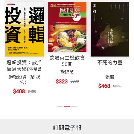
歐陽英生機飲食
邏輯投資：散戶
不死的力量
50問
贏過大盤的機會
歐陽英
邏輯投資（劉冠
張毅
$323
$380
宏）
$468
$550
$408
$480
訂閱電子報