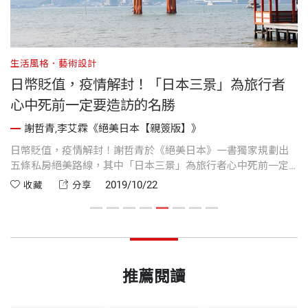
生活風格．藝術設計
心
日幣貶值，疫情解封！「日本三景」為旅行者
心中死前一定要造訪的名勝
謝哲青,李艾霖《絕美日本【親簽版】》
銀
日幣貶值，疫情解封！謝哲青於《絕美日本》一書獨家規劃出
許
五條私房絕美路線，其中「日本三景」為旅行者心中死前一定
而
要造訪的名勝-松島、天橋立、嚴島神社
等
2019/10/22
收藏
分享
推薦閱讀