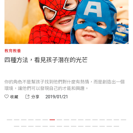
教育教養
教
四種方法，看見孩子潛在的光芒
你的角色不是幫孩子找到他們對什麼有熱情，而是創造出一個
親
驗
環境，讓他們可以發現自己的才能和興趣。
能
2019/01/21
收藏
分享