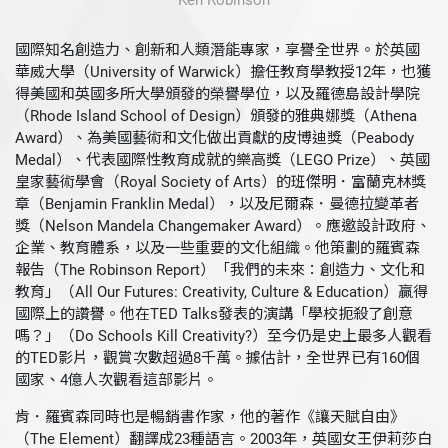
Ken Robinson
國際知名創造力、創新和人類潛能專家，享譽全世界。於英國
華威大學（University of Warwick）擔任教育學教授12年，也獲
得美國和英國多所大學頒發的榮譽學位，以及羅德島設計學院
（Rhode Island School of Design）頒發的雅典娜獎（Athena
Award）、為美國藝術和文化做出貢獻的皮博迪獎（Peabody
Medal）、代表國際性教育成就的樂高獎（LEGO Prize）、英國
皇家藝術學會（Royal Society of Arts）的班傑明．富蘭克林獎
章（Benjamin Franklin Medal），以及尼爾森．曼德拉變革者
獎（Nelson Mandela Changemaker Award）。應邀設計政府、
企業、教育體系，以及一些重要的文化組織。他策劃的羅賓森
報告（The Robinson Report）「我們的未來：創造力、文化和
教育」（All Our Futures: Creativity, Culture & Education）贏得
國際上的讚譽。他在TED Talks發表的演講「學校扼殺了創意
嗎？」（Do Schools Kill Creativity?）至今仍是史上最多人觀看
的TED影片，觀賞次數超過8千萬。據估計，全世界已有160個
國家、4億人次觀看這部影片。
肯．羅賓森同時也是暢銷書作家，他的著作《讓天賦自由》
（The Element）翻譯成23種語言。2003年，英國女王伊莉莎白