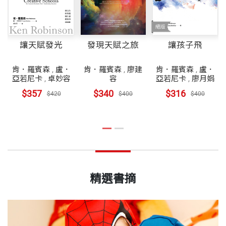
讓天賦發光
發現天賦之旅
讓孩子飛
肯．羅賓森
,
盧．
肯．羅賓森
,
廖建
肯．羅賓森
,
盧．
亞若尼卡
,
卓妙容
容
亞若尼卡
,
廖月娟
$357
$340
$316
$420
$400
$400
精選書摘