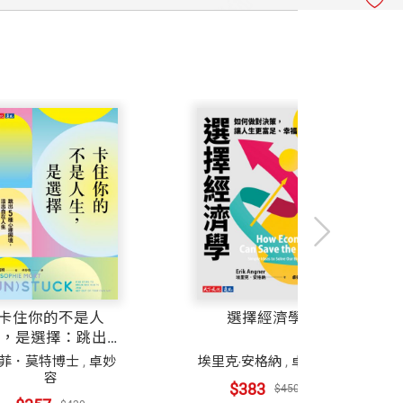
選擇經濟學
你的不是人
選擇：跳出5
理困境，活出
埃里克‧安格納
,
卓妙容
肯
莫特博士
,
卓妙
自在人生
容
$383
$450