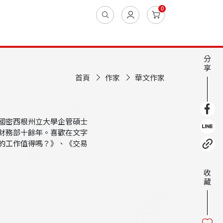
0
分
享
首頁
作家
華文作家
國密西根州立大學企管碩士
財務部十餘年。喜歡在文字
的工作值得嗎？》、《交易
收
藏