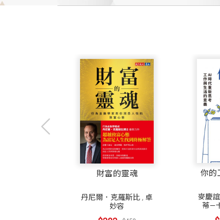
你的工作
局
財富的靈魂
麥慶誼
,
珍
卓妙容
丹尼爾．克羅斯比
,
卓
蒂—卡拉斯
妙容
0