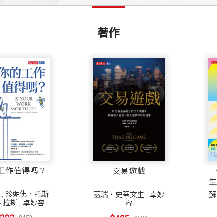
著作
值得嗎？
交易遊戲
卡住
生，是
種心
妮佛．托斯
蓋瑞・史蒂文生
,
卓妙
蘇菲．
,
卓妙容
容