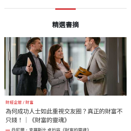
精選書摘
財經企管
財富
財
為何成功人士如此重視交友圈？真正的財富不
只錢！｜《財富的靈魂》
丹尼爾．克羅斯比,卓妙容《財富的靈魂》