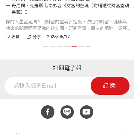
魂
丹尼爾．克羅斯比,卓妙容《財富的靈魂（附贈透視財富靈魂
書籤）》
你的人生富足嗎？《財富的靈魂》指出，決定你財富、健康與
《
追
快樂的關鍵因素是你的社交圈。研究證實，朋友的肥胖、吸菸
關
際
甚至幸福感都會直接影響你的人生選擇與情緒狀態。
健
2025/06/17
收藏
分享
財
和
訂閱電子報
訂閱