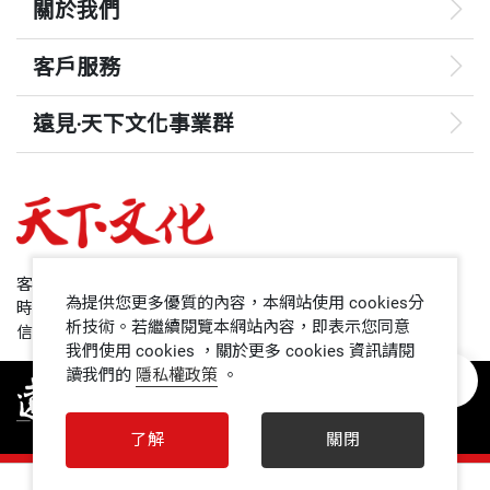
關於我們
客戶服務
遠見‧天下文化事業群
遠見
哈佛商業評論
50+
客服專線：+886 2 2662-0012
為提供您更多優質的內容，本網站使用 cookies分
時間：週一~週五9:00~12:30;13:30~17:00
領導影響力學院
析技術。若繼續閱覽本網站內容，即表示您同意
信箱：service@cwgv.com.tw
我們使用 cookies ，關於更多 cookies 資訊請閱
讀我們的
隱私權政策
。
1號課堂
未來親子
了解
關閉
人文空間
0