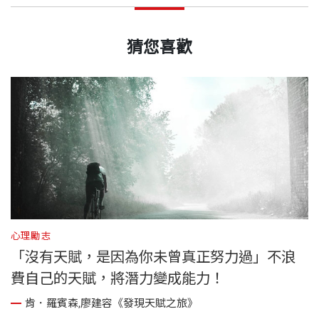
猜您喜歡
心理勵志
心
「沒有天賦，是因為你未曾真正努力過」不浪
費自己的天賦，將潛力變成能力！
肯．羅賓森,廖建容《發現天賦之旅》
因