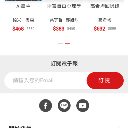
財富自由心理學
高希均回憶錄
AI霸主
蔡宇哲
,
郝旭烈
高希均
帕米．奧森
$383
$632
$468
$450
$800
$550
訂閱電子報
訂閱