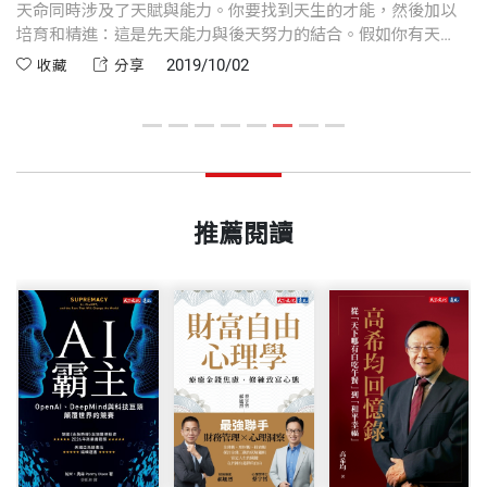
天命同時涉及了天賦與能力。你要找到天生的才能，然後加以
要
培育和精進：這是先天能力與後天努力的結合。假如你有天
都
分，學習起來自然會比較輕鬆愉快，反過來也一樣。但假若你
2019/10/02
收藏
分享
不嘗試或努力，你將永遠不知道自己能成就哪些事物。
推薦閱讀