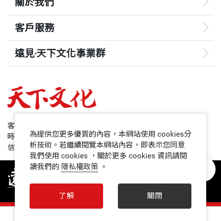
關於我們
客戶服務
遠見‧天下文化事業群
遠見
哈佛商業評論
50+
客服專線：+886 2 2662-0012
為提供您更多優質的內容，本網站使用 cookies分
時間：週一~週五9:00~12:30;13:30~17:00
領導影響力學院
析技術。若繼續閱覽本網站內容，即表示您同意
信箱：service@cwgv.com.tw
我們使用 cookies ，關於更多 cookies 資訊請閱
讀我們的
隱私權政策
。
1號課堂
未來親子
了解
關閉
人文空間
0