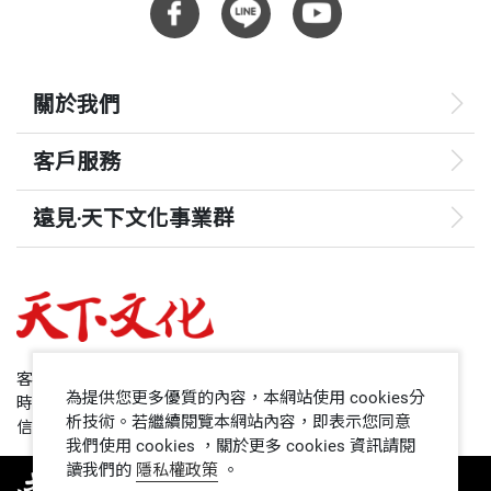
關於我們
客戶服務
遠見‧天下文化事業群
遠見
哈佛商業評論
50+
客服專線：+886 2 2662-0012
為提供您更多優質的內容，本網站使用 cookies分
時間：週一~週五9:00~12:30;13:30~17:00
領導影響力學院
析技術。若繼續閱覽本網站內容，即表示您同意
信箱：service@cwgv.com.tw
我們使用 cookies ，關於更多 cookies 資訊請閱
讀我們的
隱私權政策
。
1號課堂