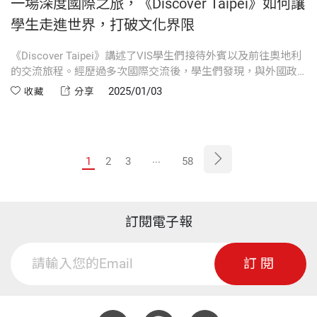
一場深度國際之旅，《Discover Taipei》如何讓
學生走進世界，打破文化界限
《Discover Taipei》講述了VIS學生們接待外賓以及前往奧地利
的交流旅程。經歷過多次國際交流後，學生們發現，與外國政
治人物和媒體直接討論民主制度與社會自由，讓他們重新審視
2025/01/03
收藏
分享
對台灣的理解。在全球化的時代，無論是在教育、職業發展還
是社會參與方面，擁有全球素養已成為一項關鍵能力。
...
1
2
3
58
訂閱電子報
訂閱