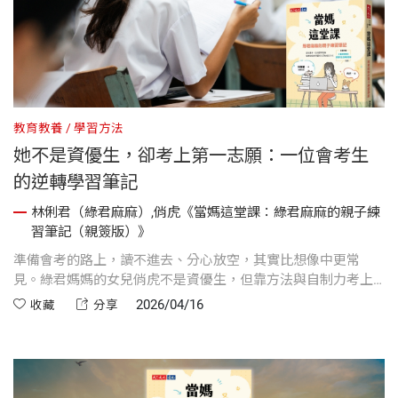
教育教養
學習方法
她不是資優生，卻考上第一志願：一位會考生
的逆轉學習筆記
林俐君（綠君麻麻）,俏虎《當媽這堂課：綠君麻麻的親子練
習筆記（親簽版）》
準備會考的路上，讀不進去、分心放空，其實比想像中更常
見。綠君媽媽的女兒俏虎不是資優生，但靠方法與自制力考上
第一志願，她也曾卡關、懷疑自己，但在不斷調整讀書方法與
2026/04/16
收藏
分享
時間安排後，慢慢找回節奏，走進第一志願。這不是天分的故
事，而是一段關於方法、規劃與心態修正的真實經驗，或許能
為正在努力的學生與陪伴的家長，提供一個可行的參考方向。