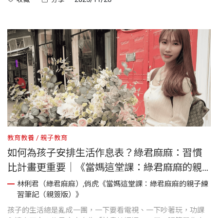
管理能力。她相信，考試不只是學習成果的檢驗，更是培養孩
子自律的契機。
教育教養
親子教育
如何為孩子安排生活作息表？綠君麻麻：習慣
比計畫更重要｜《當媽這堂課：綠君麻麻的親
子練習筆記》
林俐君（綠君麻麻）,俏虎《當媽這堂課：綠君麻麻的親子練
習筆記（親簽版）》
孩子的生活總是亂成一團，一下要看電視、一下吵著玩，功課