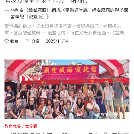
林俐君（綠君麻麻）,俏虎《當媽這堂課：綠君麻麻的親子練
習筆記（親簽版）》
當爸媽的路上，從來沒有標準答案。懷疑過自己、迷惘過未
來，甚至想過放棄——這些心情，每位父母都曾走過。《當媽這
堂課》是綠君麻麻用兩年時間，一字一句寫下的育兒心路。書
2025/11/14
收藏
分享
裡沒有完美的教養公式，只有最真實的日常片段與情感掙扎；
有與孩子一同成長的喜悅，也有面對挫折時的反思與眼淚。
教育教養
世界觀