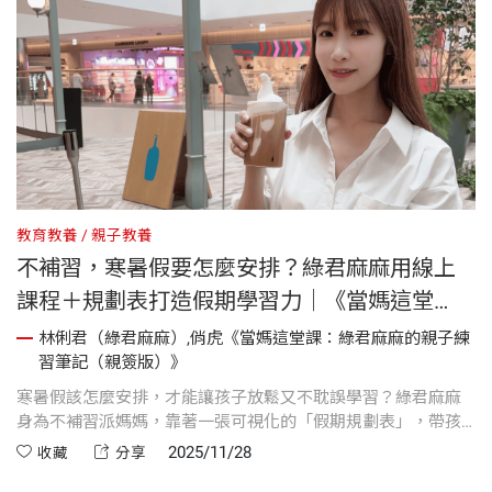
教育教養
親子教養
不補習，寒暑假要怎麼安排？綠君麻麻用線上
課程＋規劃表打造假期學習力｜《當媽這堂
課》
林俐君（綠君麻麻）,俏虎《當媽這堂課：綠君麻麻的親子練
習筆記（親簽版）》
寒暑假該怎麼安排，才能讓孩子放鬆又不耽誤學習？綠君麻麻
身為不補習派媽媽，靠著一張可視化的「假期規劃表」，帶孩
子在假期中建立運動、閱讀與預習的生活節奏。她主張用孩子
2025/11/28
收藏
分享
能理解的方式自主管理時間，不只養成學習習慣，更讓假期變