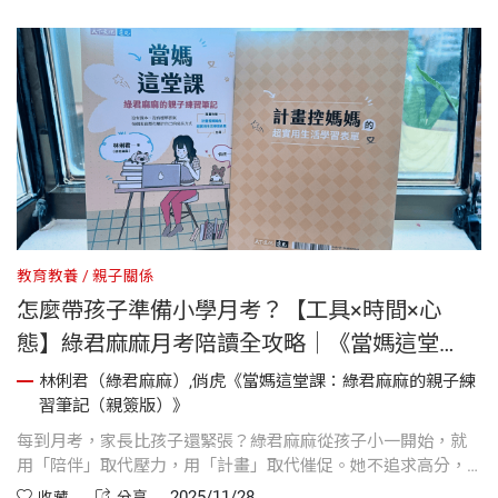
得有趣又充實。
教育教養
親子關係
怎麼帶孩子準備小學月考？【工具×時間×心
態】綠君麻麻月考陪讀全攻略｜《當媽這堂
課》
林俐君（綠君麻麻）,俏虎《當媽這堂課：綠君麻麻的親子練
習筆記（親簽版）》
每到月考，家長比孩子還緊張？綠君麻麻從孩子小一開始，就
用「陪伴」取代壓力，用「計畫」取代催促。她不追求高分，
而是從每天的功課、複習中，一步步培養孩子的專注力與時間
2025/11/28
收藏
分享