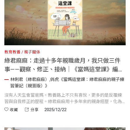
教育教養
親子關係
綠君麻麻：走過十多年親職歲月，我只做三件
事——觀察、修正、接納｜《當媽這堂課》編輯
導讀
林俐君（綠君麻麻）,俏虎《當媽這堂課：綠君麻麻的親子練
習筆記（親簽版）》
沒有人天生會當爸媽。教養路上不只有喜悅，更多的是反覆練
習與自我修正的歷程。綠君麻麻用十多年來的親身經歷，化為
一本充滿溫度的教養筆記，分享從混亂中建立秩序、從陪讀走
2025/12/22
收藏
分享
向自主、從焦慮轉化為成長的實用心法