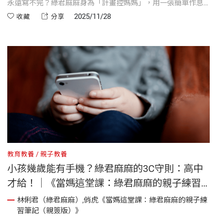
永遠寫不完？綠君麻麻身為「計畫控媽媽」，用一張簡單作息
表，帶孩子從混亂走向有序，從被動到主動。從幼兒到小學
2025/11/28
收藏
分享
生，不論是半天課還是整天課，她都有對應安排，還搭配「預
備鐘」與獎勵機制，讓孩子不靠吼也能遵守規律。
教育教養
親子教養
小孩幾歲能有手機？綠君麻麻的3C守則：高中
才給！｜《當媽這堂課：綠君麻麻的親子練習
筆記》
林俐君（綠君麻麻）,俏虎《當媽這堂課：綠君麻麻的親子練
習筆記（親簽版）》