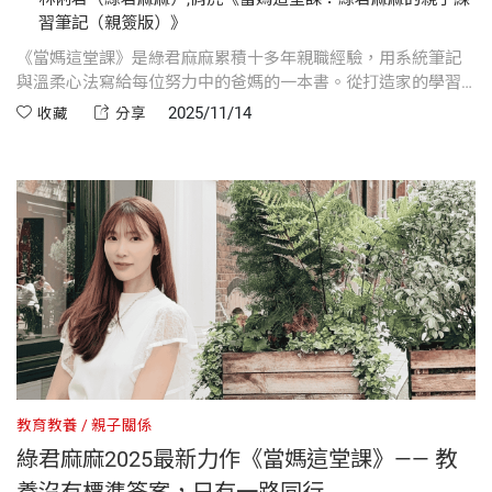
習筆記（親簽版）》
《當媽這堂課》是綠君麻麻累積十多年親職經驗，用系統筆記
與溫柔心法寫給每位努力中的爸媽的一本書。從打造家的學習
環境、閱讀習慣培養、3C管理到面對差異與情緒挫折，她用真
2025/11/14
收藏
分享
實故事與可操作的方法，陪你一起摸索出屬於自己家庭的教養
節奏。
教育教養
親子關係
綠君麻麻2025最新力作《當媽這堂課》—— 教
養沒有標準答案，只有一路同行