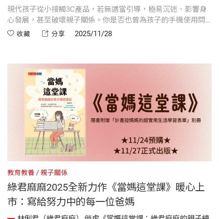
現代孩子從小接觸3C產品，若無適當引導，極易沉迷、影響身
心發展，甚至破壞親子關係。你是否也曾為孩子的手機使用問
題感到困擾？親職作家綠君麻麻多年實踐的「3C使用公約」，
2025/11/28
收藏
分享
從時間、地點到手機與社群的使用限制，幫助孩子建立健康習
慣、培養自律能力。
教育教養
親子關係
綠君麻麻2025全新力作《當媽這堂課》暖心上
市：寫給努力中的每一位爸媽
林俐君（綠君麻麻）,俏虎《當媽這堂課：綠君麻麻的親子練