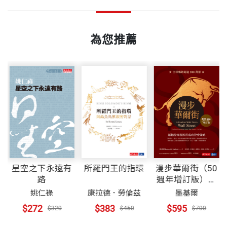
第二十九天 增長智慧
國立政治大學新聞系畢業，淡江大學美國研究所碩
第三十天 追求成功
頁數
292
士。曾任職於《綜合月刊》、中國廣播公司、《中央
為您推薦
第三十一天 樂在其中
日報》、《聯合報》，後擔任《遠見雜誌》主編、天
下文化出版公司主編。專事翻譯與寫作多年，文筆誠
重量
424
摯優美，廣受好評。現為自由撰稿人，旅居紐西蘭。
翻譯作品有《樂在工作》、《你快樂嗎？》、《2000
年大趨勢》、《長大的感覺真好》、《居禮夫人——
寂寞而驕傲的一生》、《你管別人怎麼想》、《山居
歲月》、《海風下》、《個人歷史》（上、下）、
星空之下永遠有
所羅門王的指環
漫步華爾街（50
《偶然生為亞裔人》、《病人狂想曲》、《重生》等
路
週年增訂版）：
超越股市漲跌的
多部。著作有《發現台灣》（合著）、《海洋台
姚仁祿
康拉德．勞倫茲
墨基爾
成功投資策略
$272
$383
$595
灣》、《出走紐西蘭》、《堤河邑冒險學校》（合
$320
$450
$700
著）、《武士家族》。