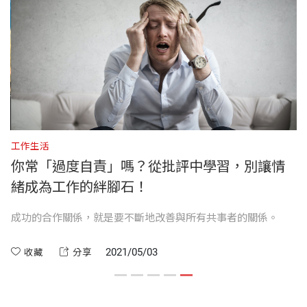
書號
BWL088
理諮商與管理的專家。魏特利博士的錄音及錄影帶，
第十五天 勇於進取
廣為全世界許多大公司總裁、政府官員、教育家、運
第十六天 盡職負責
動員、以及不同年齡的學生所採用。他撰寫了四本
第十七天 事分緩急
出版社
天下文化
《紐約時報》的暢銷書：《成功之本》（Seeds of Gr
第十八天 冒險犯難
eatness）、《成功者的十大行動指南》（The Psych
第十九天 汲取教訓
ology of Winning）、《成功契機》（The Winner\'s E
裝幀
平裝
第二十天 激發熱忱
dge）、《強者之最》（Being the Best）。
第二十一天 溝通之道
工作生活
你常「過度自責」嗎？從批評中學習，別讓情
第二十二天 和衷共濟
開本
14.8 x 21 cm
緒成為工作的絆腳石！
第二十三天 談判議術
芮妮．薇特 作者
第二十四天 以己為榮
的
成功的合作關係，就是要不斷地改善與所有共事者的關係。
傳播顧問及作家。著有《媽媽，我懷孕了》（Mom
印刷規格
黑白
第二十五天 信仰堅定
I'm Pregnant），被譽為此類書籍的經典之作。
2021/05/03
收藏
分享
第二十六天 把握方向
第二十七天 善用財富
ISBN
9789865251499
第二十八天 培養實力
尹萍 譯者