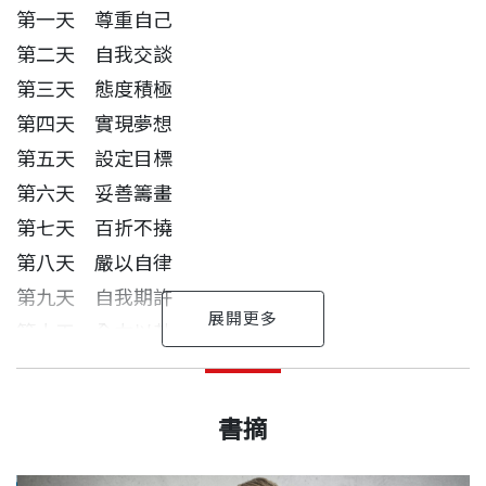
法，最重要的是，你會發現，工作也可以是幫助生命
第一天 尊重自己
成長的最大動力！
第二天 自我交談
第三天 態度積極
第四天 實現夢想
第五天 設定目標
第六天 妥善籌畫
第七天 百折不撓
第八天 嚴以自律
第九天 自我期許
第十天 全力以赴
第十一天 奮鬥有成
丹尼斯．魏特利 作者
出版日期
2021/04/30
第十二天 自立自強
一九三三年生，加州人，美國海軍官校畢業，擁有行
書摘
第十三天 掌握機會
為學博士學位。他是全美最受歡迎的演講者，也是心
第十四天 適者生存