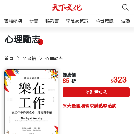
書籍類別
新書
暢銷書
懷念高教授
科普啟航
活動
心理勵志
首頁
全書籍
心理勵志
優惠價
323
85
$
折
貨到通知我
※大量團購需求請點擊洽詢