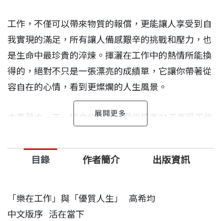
工作，不僅可以帶來物質的報償，更能讓人享受到自
我實現的滿足，所有讓人備感艱辛的挑戰和壓力，也
是生命中最珍貴的淬煉。揮灑在工作中的熱情所能換
得的，絕對不只是一張漂亮的成績單，它讓你帶著從
容自在的心情，看到更燦爛的人生風景。
本書藉由一天一短文的方式，提供讀者31天享受工作
樂趣的心法，包括態度積極、設定目標、全力以赴、
激發熱忱、培養實力等等，還有最重要的一項，那就
目錄
作者簡介
出版資訊
是──「樂在其中」。
這些心法改變我們面對工作的態度，更能激發我們對
「樂在工作」與「優質人生」 高希均
生命的熱忱。閱讀本書，讓你對工作產生不同的看
中文版序 活在當下