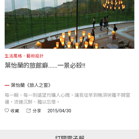
生活風格．藝術設計
葉怡蘭的旅館癖......一景必殺!!
葉怡蘭《旅人之窗》
每一瞬、每一刻遠望均懾人心魄，讓我從早到晚須臾離不開窗
邊，流連沉醉、難以忘懷。
2015/04/30
收藏
分享
訂閱電子報