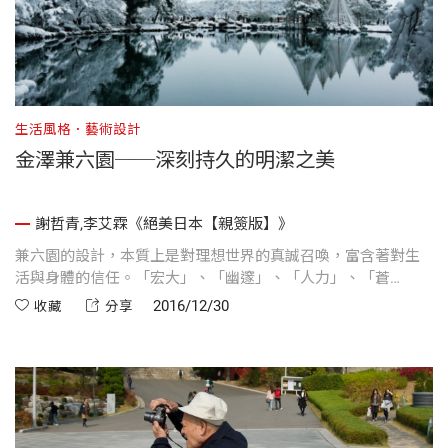
生活風格．藝術設計
金澤兼六園──深刻持久的明潔之美
謝哲青,李艾霖《絕美日本【親簽版】》
兼六園的設計，本質上是對理想世界的真誠召喚，富含著對生
活與身體的信任。「宏大」、「幽邃」、「人力」、「蒼
古」、「水泉」、「眺望」具備的大名庭園，光是逛完一圈，
2016/12/30
收藏
分享
就相當費時費力。