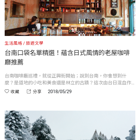
生活風格
旅遊文學
台南口袋名單精選！蘊含日式風情的老屋咖啡
廳推薦
台南咖啡廳巡禮，就從正興街開始；說到台南，你會想到什
麼？是道地的小吃和美食還是林立的古蹟？這次由台日混血作
家一青妙領軍，帶我們探訪三間別具特色的老屋咖啡廳，透過
2018/05/29
收藏
分享
不一樣的角度，走訪你所沒發現過，專屬台南的「日式風
情」。