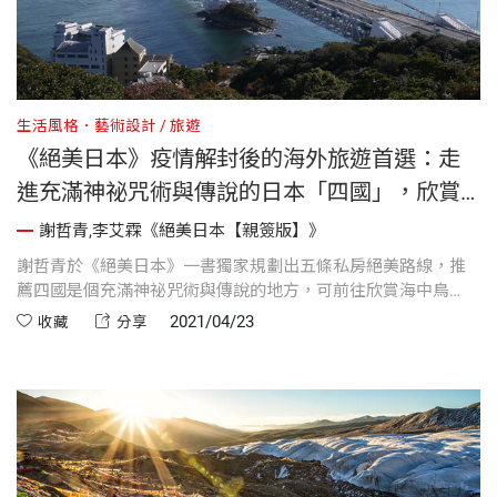
生活風格．藝術設計
旅遊
《絕美日本》疫情解封後的海外旅遊首選：走
進充滿神祕咒術與傳說的日本「四國」，欣賞
海中鳥居、渦之道
謝哲青,李艾霖《絕美日本【親簽版】》
謝哲青於《絕美日本》一書獨家規劃出五條私房絕美路線，推
薦四國是個充滿神祕咒術與傳說的地方，可前往欣賞海中鳥
居、渦之道
2021/04/23
收藏
分享