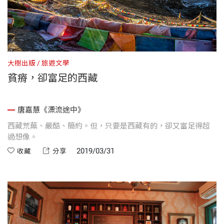
大樹出版
旅遊文學
貧瘠，卻富足的西藏
唐嘉慧《漂流途中》
西藏荒蕪、嚴酷、簡約。但，只要是西藏有的，卻又富足得超
過想像。
2019/03/31
收藏
分享