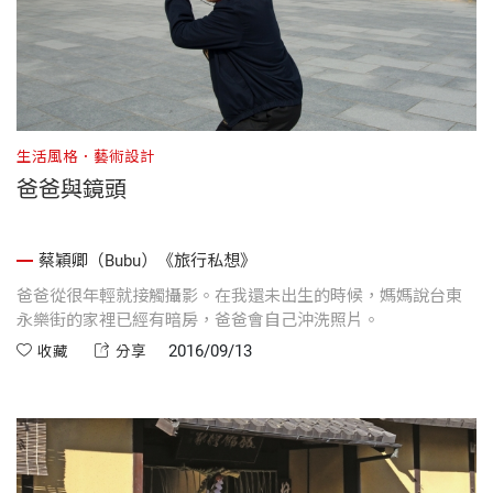
生活風格．藝術設計
爸爸與鏡頭
蔡穎卿（Bubu）《旅行私想》
爸爸從很年輕就接觸攝影。在我還未出生的時候，媽媽說台東
永樂街的家裡已經有暗房，爸爸會自己沖洗照片。
2016/09/13
收藏
分享