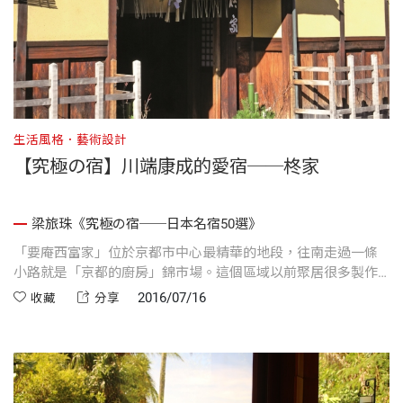
生活風格．藝術設計
【究極の宿】川端康成的愛宿──柊家
梁旅珠《究極の宿──日本名宿50選》
「要庵西富家」位於京都市中心最精華的地段，往南走過一條
小路就是「京都的廚房」錦市場。這個區域以前聚居很多製作
扇骨的職人，被稱為「骨屋之町」，而西田家在富小路上的位
2016/07/16
收藏
分享
置，恍如折扇下端用來集中固定扇骨的樞紐（日文稱之為
「要」），因而有了「要庵西富家」這個店號。