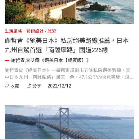
生活風格．藝術設計
旅遊
謝哲青《絕美日本》私房絕美路線推薦，日本
九州自駕首選「南薩摩路」國道226線
謝哲青,李艾霖《絕美日本【親簽版】》
謝哲青於《絕美日本》一書獨家規劃出五條私房絕美路線，其
中日本九州「南薩摩路」海天一色，47.1公里的快意奔馳，沿路
景致雋永迷人。
2022/12/12
收藏
分享