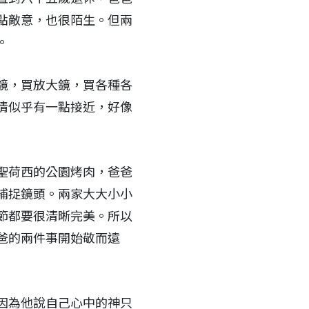
點敵意，也很陌生。但兩
。
鏡，買放大鏡，買各種各
情似乎有一點接近，好像
聖荷西的公園烤肉，爸爸
補捉鏡頭。兩家大大小小
節都要很清晰完美。所以
爸的兩件事開始敬而遠
因為他說自己心中的神只