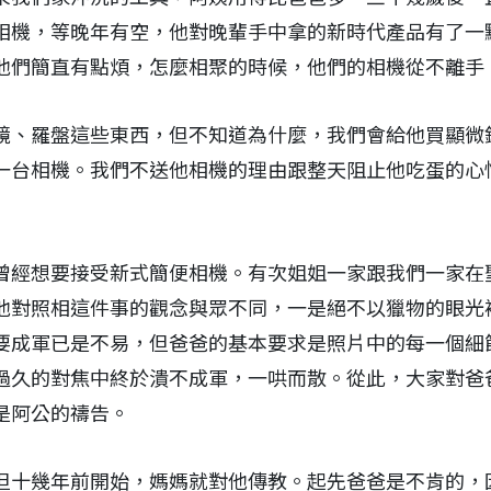
相機，等晚年有空，他對晚輩手中拿的新時代產品有了一
他們簡直有點煩，怎麼相聚的時候，他們的相機從不離手
鏡、羅盤這些東西，但不知道為什麼，我們會給他買顯微
一台相機。我們不送他相機的理由跟整天阻止他吃蛋的心
曾經想要接受新式簡便相機。有次姐姐一家跟我們一家在
他對照相這件事的觀念與眾不同，一是絕不以獵物的眼光
要成軍已是不易，但爸爸的基本要求是照片中的每一個細
過久的對焦中終於潰不成軍，一哄而散。從此，大家對爸
是阿公的禱告。
但十幾年前開始，媽媽就對他傳教。起先爸爸是不肯的，