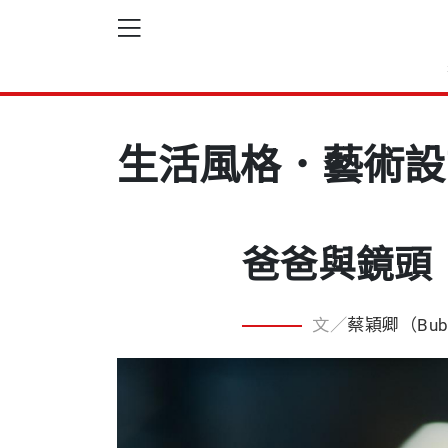
生活風格．藝術設
爸爸與鏡頭
文／
蔡穎卿（Bub