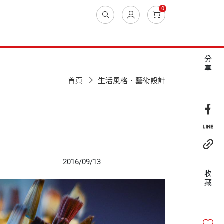
0
動
分
享
首頁
生活風格．藝術設計
2016/09/13
收
藏