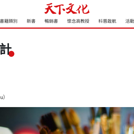
書籍類別
新書
暢銷書
懷念高教授
科普啟航
活
計
u）