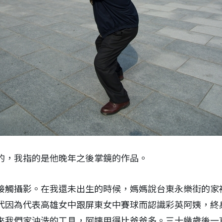
的，我指的是他晚年之後掌鏡的作品。
接觸攝影。在我還未出生的時候，媽媽說台東永樂街的家
代因為代表高雄女中跟屏東女中賽球而認識彩英阿姨，終
來我們家沖洗的工具，阿姨用得比爸爸多。三十幾歲後一