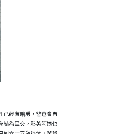
裡已經有暗房，爸爸會自
身結為至交。彩英阿姨也
直到六十五歲退休，爸爸