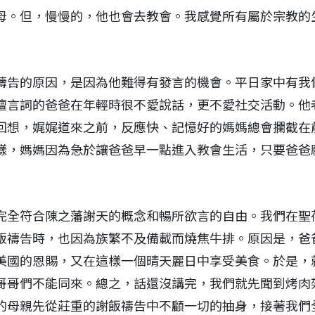
母。但，慢慢的，他也會去教會。我感覺所有屬於宗教的
禱告的原因，是因為他難得有發言的機會。平日家中有我
擅言詞的爸爸在年輕時很不愛說話，更不愛社交活動。他
回想，娓娓道來之前，反應快、記憶好的媽媽總會攔截在
樣，媽媽因為急於讓爸爸早一點進入教會生活，只要爸爸
完全符合陳之藩謝天的概念和暢所欲言的自由。我們在聖
飯禱告時，也因為族繁不及備載而燒焦牛排。原因是，爸
美國的恩賜，又在這樣一個晴天麗日中享受美食。於是，
哥哥們不能同來。總之，話還沒講完，我們就先聞到烤肉
的母親先從莊重的謝飯禱告中不顧一切的抽身，接著我們