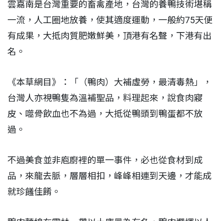
雲嘉南是台灣重要的畜禽產地，台灣的養鴨技術堪稱
一流，人工圈地放養，使其適度運動，一般約75天便
有成果，大抵肉質肥嫩鮮美，頂港有名聲，下港有出
名。
《本草網目》：「（鴨肉）大補虛勞，最清毒熱」，
台灣人亦視鴨隻為溫補聖品，料理起來，說食肉寢
皮、噬骨飲血也不為過，大抵從鴨頭到鴨蛋都不放
過。
不過美食並非庖廚裡的單一事件，必也從食材到成
品，來龍去脈，層層相扣，峰峰相連到天邊，才能成
就珍饈佳餚。