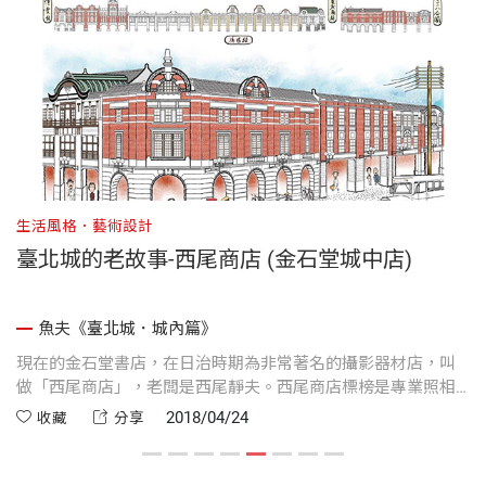
生活風格．藝術設計
生
！
臺北城的老故事-西尾商店 (金石堂城中店)
魚夫《臺北城．城內篇》
化
現在的金石堂書店，在日治時期為非常著名的攝影器材店，叫
一
做「西尾商店」，老闆是西尾靜夫。西尾商店標榜是專業照相
十
大
機病院，凡相機生病，保證「入院隨時，退院迅速」。
2018/04/24
收藏
分享