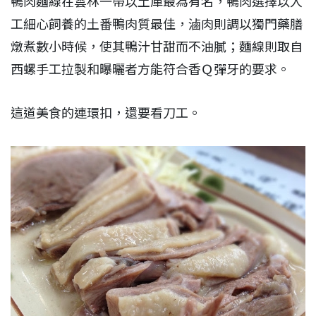
鴨肉麵線在雲林一帶以土庫最為有名，鴨肉選擇以人
工細心飼養的土番鴨肉質最佳，滷肉則調以獨門藥膳
燉煮數小時候，使其鴨汁甘甜而不油膩；麵線則取自
西螺手工拉製和曝曬者方能符合香Ｑ彈牙的要求。
這道美食的連環扣，還要看刀工。