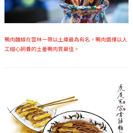
鴨肉麵線在雲林一帶以土庫最為有名，鴨肉選擇以人
工細心飼養的土番鴨肉質最佳。