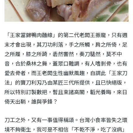
「王家當歸鴨肉麵線」的第二代老闆王振龍，只有週
末才會出現，其刀功利落，手之所觸，肩之所倚，足
之所履，膝之所踦，砉然響然，奏刀騞然，莫不中
音，合於桑林之舞，蓋眾口難調，有人嗜剝骨，也有
愛去骨者，而王老闆生性幽默風趣，自謂此「王家刀
法」的寶刀利刄乃由某匠三代所提供，且已快絕版，
所以特別訂製數把，暫且束諸高閣，韜光養晦，來日
倚天出鞘，誰與爭鋒？
刀工之外，又有一事值得稱頌。台灣小食率皆失之環
境不夠衛生，我可是不相信「不乾不淨，吃了沒病」