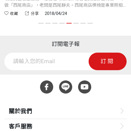
做「西尾商店」，老闆是西尾靜夫。西尾商店標榜是專業照相
十
大
機病院，凡相機生病，保證「入院隨時，退院迅速」。
2018/04/24
收藏
分享
訂閱電子報
訂閱
關於我們
客戶服務