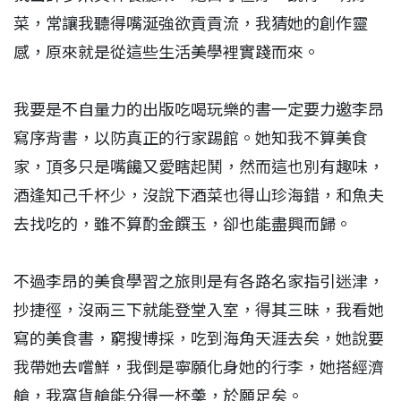
菜，常讓我聽得嘴涎強欲貢貢流，我猜她的創作靈
感，原來就是從這些生活美學裡實踐而來。
我要是不自量力的出版吃喝玩樂的書一定要力邀李昂
寫序背書，以防真正的行家踢館。她知我不算美食
家，頂多只是嘴饞又愛瞎起鬨，然而這也別有趣味，
酒逢知己千杯少，沒說下酒菜也得山珍海錯，和魚夫
去找吃的，雖不算酌金饌玉，卻也能盡興而歸。
不過李昂的美食學習之旅則是有各路名家指引迷津，
抄捷徑，沒兩三下就能登堂入室，得其三昧，我看她
寫的美食書，窮搜博採，吃到海角天涯去矣，她說要
我帶她去嚐鮮，我倒是寧願化身她的行李，她搭經濟
艙，我窩貨艙能分得一杯羮，於願足矣。