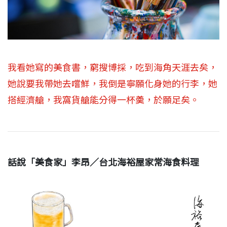
我看她寫的美食書，窮搜博採，吃到海角天涯去矣，
她說要我帶她去嚐鮮，我倒是寧願化身她的行李，她
搭經濟艙，我窩貨艙能分得一杯羮，於願足矣。
話說「美食家」李昂／台北海裕屋家常海食料理