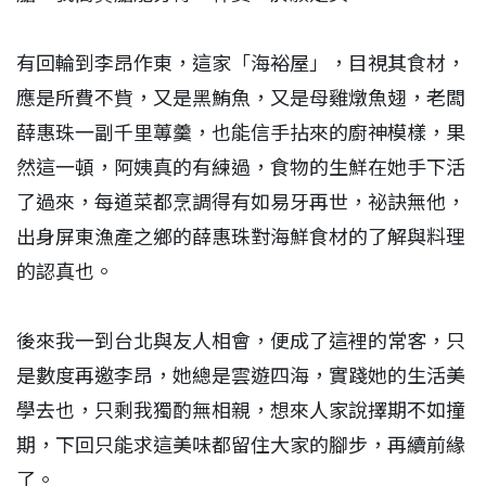
有回輪到李昂作東，這家「海裕屋」，目視其食材，
應是所費不貲，又是黑鮪魚，又是母雞燉魚翅，老闆
薛惠珠一副千里蓴羹，也能信手拈來的廚神模樣，果
然這一頓，阿姨真的有練過，食物的生鮮在她手下活
了過來，每道菜都烹調得有如易牙再世，祕訣無他，
出身屏東漁產之鄉的薛惠珠對海鮮食材的了解與料理
的認真也。
後來我一到台北與友人相會，便成了這裡的常客，只
是數度再邀李昂，她總是雲遊四海，實踐她的生活美
學去也，只剩我獨酌無相親，想來人家說擇期不如撞
期，下回只能求這美味都留住大家的腳步，再續前緣
了。