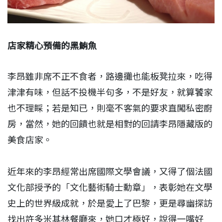
店家精心預備的黑鮪魚
李昂雖非席不正不食者，路邊攤也能板凳拉來，吃得
津津有味，但話不投機半句多，不是好友，就算饕家
也不理睬；若是知已，則毫不客氣的要求直闖私密廚
房，當然，她的回饋也就是相對的回請李昂隱藏版的
美食店家。
近年來的李昂經常出席國際文學會議，又得了個法國
文化部授予的「文化藝術騎士勳章」，表彰她在文學
史上的世界級成就，於是愛上了巴黎，更是尋幽探訪
找出許多米其林餐廳來，她口才極好，說得一嘴好