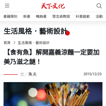
書籍類別
新書
暢銷書
懷念高教授
科普啟航
活動
生活風格．藝術設計
首頁
生活風格．藝術設計
【食有魚】解開嘉義涼麵一定要加
美乃滋之謎！
文／
魚夫
2015/12/23