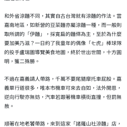
和外省涼麵不同，其實自古台灣就有涼麵的作法。雲
嘉南地區，如新營的豆菜麵亦屬涼麵一種，而一般則
取所謂的「伊麵」，採寛扁的麵條為主，至於為什麼
要加美乃滋？一日約了我童年的偶像「七虎」棒球隊
的投手盧瑞圖導覽美食地圖，終於世出世間，十方圓
明，獲二殊勝。
不過在嘉義請人帶路，千萬不要尾隨摩托車屁股。嘉
義單行道很多，唯本市機車可來去自如，法外開恩，
逆向行駛亦無妨，汽車若跟著機車横街直撞，但罰無
赦。
順著在地老饕帶路，來到這家「諸羅山社涼麵」店，