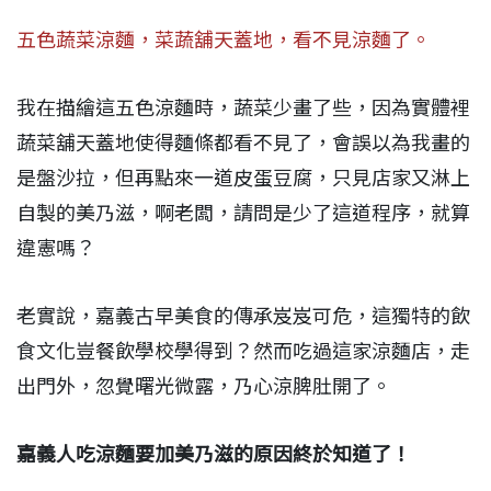
五色蔬菜涼麵，菜蔬舖天蓋地，看不見涼麵了。
我在描繪這五色涼麵時，蔬菜少畫了些，因為實體裡
蔬菜舖天蓋地使得麵條都看不見了，會誤以為我畫的
是盤沙拉，但再點來一道皮蛋豆腐，只見店家又淋上
自製的美乃滋，啊老闆，請問是少了這道程序，就算
違憲嗎？
老實說，嘉義古早美食的傳承岌岌可危，這獨特的飲
食文化豈餐飲學校學得到？然而吃過這家涼麵店，走
出門外，忽覺曙光微露，乃心涼脾肚開了。
嘉義人吃涼麵要加美乃滋的原因終於知道了！