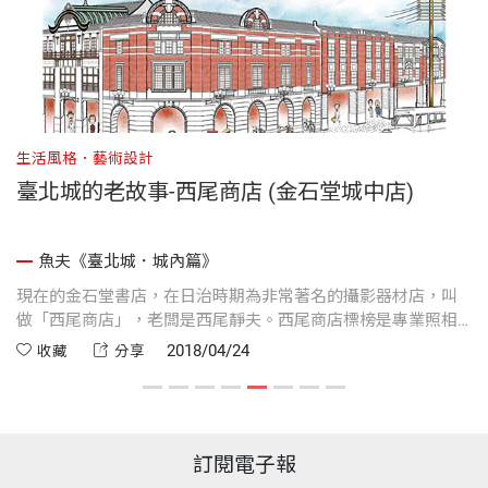
生活風格．藝術設計
生
！
臺北城的老故事-西尾商店 (金石堂城中店)
魚夫《臺北城．城內篇》
化
現在的金石堂書店，在日治時期為非常著名的攝影器材店，叫
一
做「西尾商店」，老闆是西尾靜夫。西尾商店標榜是專業照相
十
大
機病院，凡相機生病，保證「入院隨時，退院迅速」。
2018/04/24
收藏
分享
訂閱電子報