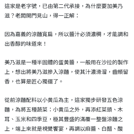
這家是老字號，已由第二代承接，為什麼要加美乃
滋？老闆開門見山，得一正解：
因為嘉義的涼麵寬扁，所以醬汁必須濃稠，才能調和
出香醇的味道來！
美乃滋是一種半固體的蛋黄醬，一般用在沙拉的製作
上，想出將美乃滋摻入涼麵，使其汁濃滑溜，齒頰留
香，也算是匠心獨運了。
從前涼麵配料以小黄瓜為主，這家獨步研發五色涼
麵，為將五種蔬菜：小黄瓜之外，再添紅菜頭、木
耳、玉米和四季豆，極其豐盛的滿覆一整盤涼麵之
上，端上來就是視覺饗宴，再調以麻醬、白醋、酸