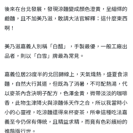
後來在台北發展，發現涼麵變成顏色澄黄，呈細條的
鹼麵，且不加美乃滋，敢請大法官解釋：這什麼東西
啊！
美乃滋嘉義人別稱「白醋」，手製最優，一般工廠出
品者，則以「白雪」牌最為常見。
嘉義位居23度半的北回歸線上，天氣熾熱，盛夏食涼
麵，自然大行其道，但既為了消暑，不可配熱湯，代
以麥茶內含決明子配方，色澤金黄，微帶淡淡的咖啡
香，此物生津降火與涼麵係天作之合，所以我當時小
小的心靈裡，吃涼麵還得來杯麥茶，所幸這種吃法嘉
義至今仍保有傳統，且精益求精，而竟有色彩繽紛的
進階版行世。