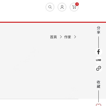
0
分
享
首頁
作家
收
藏