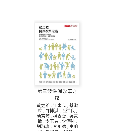
第三波健保改革之
路
黃煌雄
,
江東亮
,
蔡淑
鈴
,
許博淇
,
石崇良
,
蒲若芳
,
楊雯雯
,
吳慧
敏
,
李玉春
,
李偉強
,
劉淑瓊
,
李祖德
,
李伯