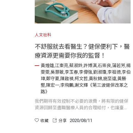
人文社科
不舒服就去看醫生？健保便利下，醫
療資源更需要你我的監督！
黃煌雄,江東亮,蔡淑鈴,許博淇,石崇良,蒲若芳,楊
雯雯,吳慧敏,李玉春,李偉強,劉淑瓊,李祖德,李伯
璋,鄭守夏,陳啟禎,柯文哲,黃秋錦,施至遠,黃勝
堅,陳宏一,李飛鵬,謝文輝《第三波健保改革之
路》
我們期待有效控制不必要的浪費，將有限的健保
資源回歸至盡職醫療人員的合理給付，也讓臺灣
珍貴的健保制度永續下去！
2020/08/11
收藏
分享