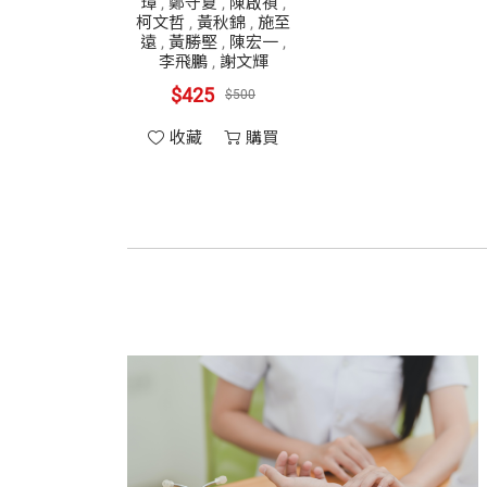
璋
,
鄭守夏
,
陳啟禎
,
柯文哲
,
黃秋錦
,
施至
遠
,
黃勝堅
,
陳宏一
,
李飛鵬
,
謝文輝
$425
$500
收藏
購買