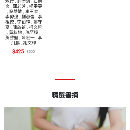
淑鈴
,
許博淇
,
石崇
良
,
蒲若芳
,
楊雯雯
,
吳慧敏
,
李玉春
,
李偉強
,
劉淑瓊
,
李
祖德
,
李伯璋
,
鄭守
夏
,
陳啟禎
,
柯文哲
,
黃秋錦
,
施至遠
,
黃勝堅
,
陳宏一
,
李
飛鵬
,
謝文輝
$425
$500
精選書摘