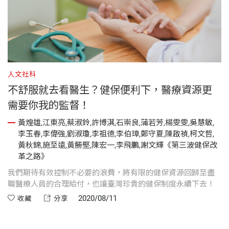
人文社科
不舒服就去看醫生？健保便利下，醫療資源更
需要你我的監督！
黃煌雄,江東亮,蔡淑鈴,許博淇,石崇良,蒲若芳,楊雯雯,吳慧敏,
李玉春,李偉強,劉淑瓊,李祖德,李伯璋,鄭守夏,陳啟禎,柯文哲,
黃秋錦,施至遠,黃勝堅,陳宏一,李飛鵬,謝文輝《第三波健保改
革之路》
我們期待有效控制不必要的浪費，將有限的健保資源回歸至盡
職醫療人員的合理給付，也讓臺灣珍貴的健保制度永續下去！
2020/08/11
收藏
分享