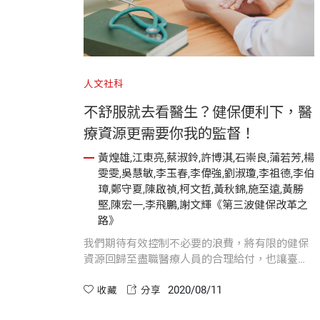
人文社科
不舒服就去看醫生？健保便利下，醫
療資源更需要你我的監督！
黃煌雄,江東亮,蔡淑鈴,許博淇,石崇良,蒲若芳,楊
雯雯,吳慧敏,李玉春,李偉強,劉淑瓊,李祖德,李伯
璋,鄭守夏,陳啟禎,柯文哲,黃秋錦,施至遠,黃勝
堅,陳宏一,李飛鵬,謝文輝《第三波健保改革之
路》
我們期待有效控制不必要的浪費，將有限的健保
資源回歸至盡職醫療人員的合理給付，也讓臺灣
珍貴的健保制度永續下去！
2020/08/11
收藏
分享