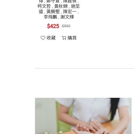
璋
,
鄭守夏
,
陳啟禎
,
柯文哲
,
黃秋錦
,
施至
遠
,
黃勝堅
,
陳宏一
,
李飛鵬
,
謝文輝
$425
$500
收藏
購買