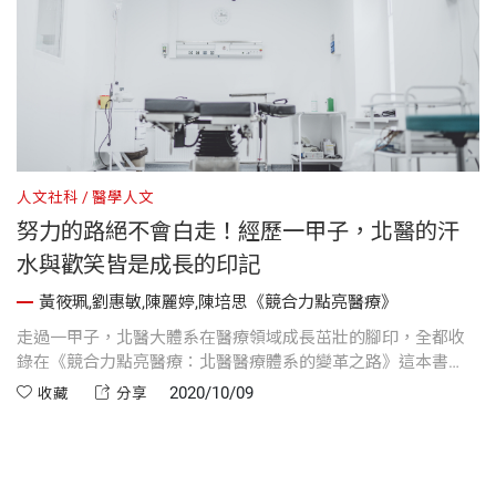
人文社科
醫學人文
人
努力的路絕不會白走！經歷一甲子，北醫的汗
水與歡笑皆是成長的印記
黃筱珮,劉惠敏,陳麗婷,陳培思《競合力點亮醫療》
院
走過一甲子，北醫大體系在醫療領域成長茁壯的腳印，全都收
立
錄在《競合力點亮醫療：北醫醫療體系的變革之路》這本書
裡，字裡行間有汗水，也有歡笑，值得讀者細細品味。
2020/10/09
收藏
分享
我
職