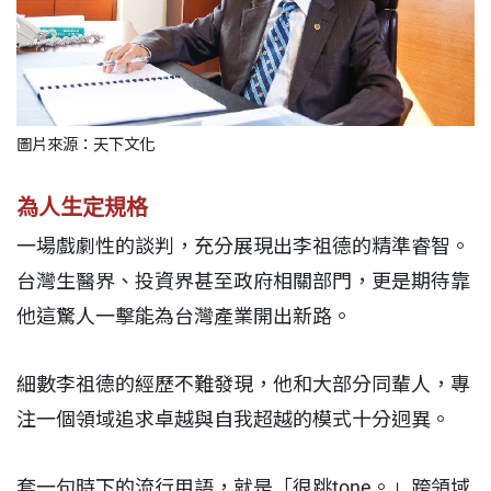
圖片來源：
天下文化
為人生定規格
一場戲劇性的談判，充分展現出李祖德的精準睿智。
台灣生醫界、投資界甚至政府相關部門，更是期待靠
他這驚人一擊能為台灣產業開出新路。
細數李祖德的經歷不難發現，他和大部分同輩人，專
注一個領域追求卓越與自我超越的模式十分迥異。
套一句時下的流行用語，就是「很跳tone。」跨領域