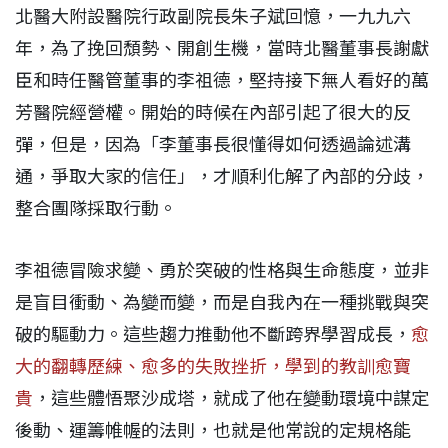
北醫大附設醫院行政副院長朱子斌回憶，一九九六
年，為了挽回頹勢、開創生機，當時北醫董事長謝獻
臣和時任醫管董事的李祖德，堅持接下無人看好的萬
芳醫院經營權。開始的時候在內部引起了很大的反
彈，但是，因為「李董事長很懂得如何透過論述溝
通，爭取大家的信任」，才順利化解了內部的分歧，
整合團隊採取行動。
李祖德冒險求變、勇於突破的性格與生命態度，並非
是盲目衝動、為變而變，而是自我內在一種挑戰與突
破的驅動力。這些趨力推動他不斷跨界學習成長，
愈
大的翻轉歷練、愈多的失敗挫折，學到的教訓愈寶
貴
，這些體悟聚沙成塔，就成了他在變動環境中謀定
後動、運籌帷幄的法則，也就是他常說的定規格能