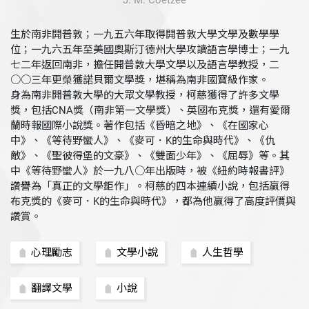
J. M. Coetzee
生於南非開普敦；一九五六年取得開普敦大學文學及數學學
位；一九六五年至美國奧斯汀德州大學攻讀語言學博士；一九
七二年返回南非，擔任開普敦大學文學以及語言學教授，二
○○三年更榮獲諾貝爾文學獎，堪稱為南非國寶級作家。
身為南非開普敦大學的大眾文學教授，柯慈獲得了許多文學
獎，包括CNA獎（南非第一文學獎）、英國布克獎，還有愛爾
蘭時報國際小說獎。著作包括《昏暗之地》、《在國家心
中》、《等待野蠻人》、《麥可．K的生命與時代》、《仇
敵》、《聖彼得堡的文豪》、《雙面少年》、《屈辱》等。其
中《等待野蠻人》於一九八○年出版時，被《紐約時報書評》
讚譽為「真正的文學鉅作」。柯慈的四本連續小說，包括贏得
布克獎的《麥可．K的生命與時代》，都為他贏得了高度評價與
讚賞。
心理勵志
文學小說
人生哲學
翻譯文學
小說