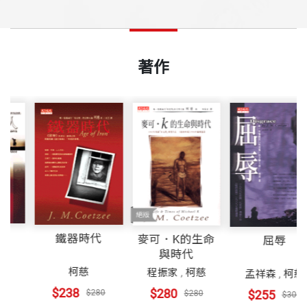
著作
野蠻人
鐵器時代
麥可．K的生命
屈
與時代
,
程振家
柯慈
程振家
,
柯慈
孟祥森
,
0
$238
$280
$320
$255
$280
$280