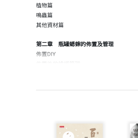
植物
鳴蟲
其他資材
第二章 瓶罐蟋蟀的佈置及管理
佈置DI
佈置後的維護管理
把自然的世界掌握在手中
許育銜 作者
第三章 瓶罐蟋蟀的欣賞及解析
1968年生於台北，從小深受父親影響
自從成立「心有鈴蟋」工作室以來，我不
玻璃瓶罐系列作品賞析
期望藉由「心有鈴蟋」工作室的成立，可
們體驗的那種感覺，和幾百年或甚至於幾
童年的温暖
版﹞。
天方夜譚
明朝劉侗在『帝京景物略』中所記載的鈴
午後樹下的等待
刻，明即止，瓶以琉璃，飼以青蒿，狀其
草之