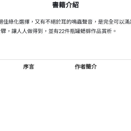
書籍介紹
絕佳綠化選擇，又有不絕於耳的鳴蟲聲音，是完全可以滿
步驟，讓人人做得到，並有22件瓶罐蟋蟀作品賞析。
序言
作者簡介
篇
篇