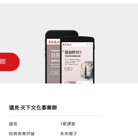
閱
遠見‧天下文化事業群
遠見
1號課堂
哈佛商業評論
未來親子