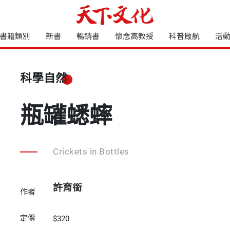
書籍類別
新書
暢銷書
懷念高教授
科普啟航
活
科學自然
瓶罐蟋蟀
Crickets in Bottles
許育銜
作者
定價
$320