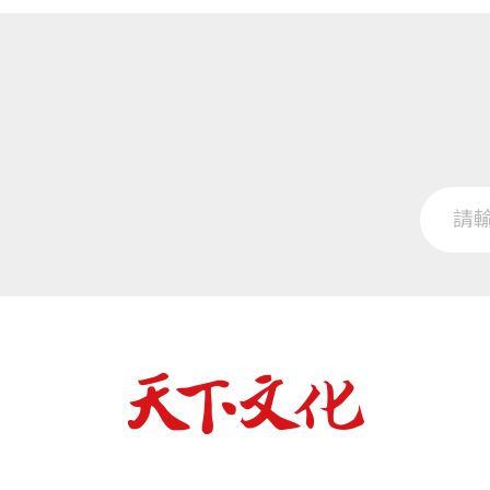
草
保特瓶系列作品賞析
帳
海的味道
寵物箱系列作品賞析
三分天下
心有鈴蟋
第四章 瓶罐蟋蟀的材料採集及採購
採
採
小瓶罐網蓋製作DIY
長砂鏟DIY
地棲蟋蟀的繁殖