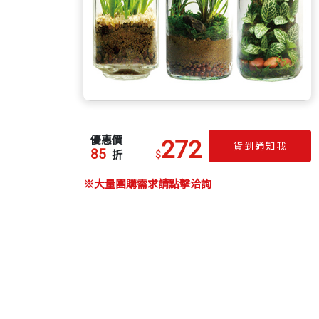
優惠價
272
貨到通知我
85
$
折
※大量團購需求請點擊洽詢