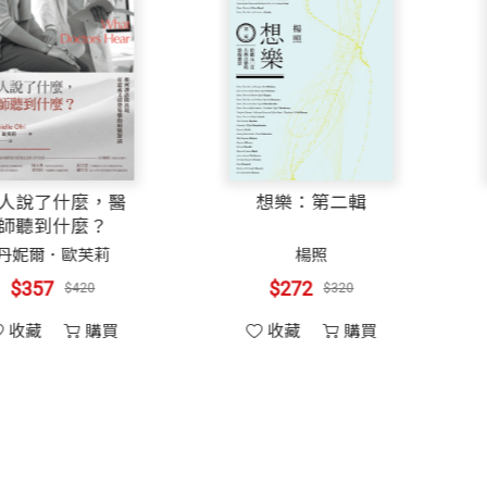
見古人也將鳴蟲飼育於瓶中，聽其音，觀其形，這和當初
泉
以透明的瓶子或小容器飼育鳴蟲，加上植物的佈置，這種
裝幀
軟皮精裝
坡
鳴蟲的詩詞也會油然浮現，如此握在手中的不僅是鳴蟲，
限理想自然世界。
開本
14.8×20.5cm
意
年佛緣
病人說了什麼，醫
想
置賞心悅目的景緻，加上蟲鳴的聲音，讓您有如置身於大
爛
師聽到什麼？
致，完全掌握在自己的手中。從材料的蒐集、設計到動手
林良、余光中
丹妮爾．歐芙莉
印刷規格
彩色
等
生活所帶來的焦慮和疲勞。
$357
$420
6
$360
收藏
購買
手中的瓶罐，大的則是以一至二尺的水族箱為主。在有限
ISBN
9789862162804
購買
畔
它素材，加以組合，成為一個小巧美麗的瓶罐世界。
頁數
127