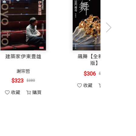
在撰寫『鳴蟲音樂國』一書的想法頗有相
自然的感覺便可經由透明瓶罐一覧無疑，
而是貫穿時空的美麗新世界。每個人更可
樂：第二輯
建築家伊東豊雄
自然的優美環境。眼睛欣賞自己親手植入
佈置，每個步驟都有其樂趣及相關知識，
楊照
謝宗哲
$272
$323
$320
$380
收藏
購買
收藏
購買
的空間中，介紹您如何選擇合適的鳴蟲、