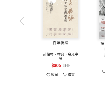
綠色星球
其中「瓶以琉璃，飼以青蒿」的文字，可
甘
通之處。在現代人忙碌的都市生活，若能
山
尤其每當鳴蟲響起悠悠鳴聲時，前人頌詠
冬天的蟋蟀
藉由這有限的空間，創造出屬於自己的無
水族箱系列作品賞析
綠
百
菜市場蔬菜圖鑑
瓶罐中的鳴蟲世界，就是以有限的空間佈
燦
的植物，耳朵聽到蟲鳴聲，整個美麗的景
郝柏村、
張蕙芬
靜夜星空
欣賞把玩之餘，足以消除忙碌緊張的現代
$425
280
$500
鳴蟲音樂國
$30
林緣月光
購買
收藏
購買
本書介紹飼育鳴蟲的最小空間是可以握在
收藏
池
植物及其它構成瓶罐鳴蟲的自然元素及其
小倆口
快樂天堂
雪山隧道