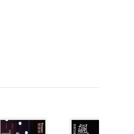
日東農場工作，除了推動生態旅遊之外，也
的一些紀錄，心中多了幾分感動，因為他
『瓶罐蟋蟀』﹝以上均由天下文化出
約略可以從書籍中領略他們的感受。
鳴，其聲蹬稜稜，秋蟲也。暗即鳴，鳴竟