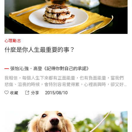
心理勵志
什麼是你人生最重要的事？
張怡沁,強．高登《記得你對自己的承諾》
我相信，每個人生下來都有正面能量，也有負面能量，當我們
悲傷、沮喪的時候，會特別容易覺得累，心裡高興時，卻又好
像怎麼樣都不會累，這就是正面思考的力量。
2015/08/10
收藏
分享