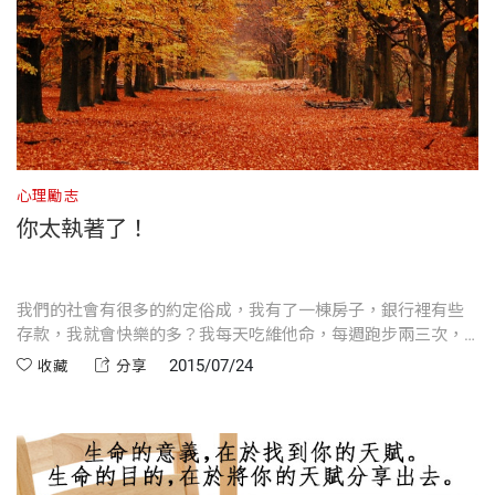
心理勵志
你太執著了！
我們的社會有很多的約定俗成，我有了一棟房子，銀行裡有些
存款，我就會快樂的多？我每天吃維他命，每週跑步兩三次，
這樣就會很健康？也許吧，維他命多吃也反正無害，而且真的
2015/07/24
收藏
分享
在動，也不錯。其實卻未必，殊不知焦慮才是健康最大的剋
星。