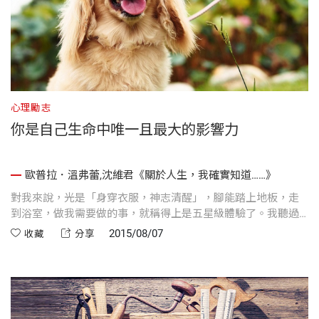
心理勵志
你是自己生命中唯一且最大的影響力
歐普拉．溫弗蕾,沈維君《關於人生，我確實知道……》
對我來說，光是「身穿衣服，神志清醒」，腳能踏上地板，走
到浴室，做我需要做的事，就稱得上是五星級體驗了。我聽過
許多人的故事，他們的身體狀況甚至連這些事都做不到。
2015/08/07
收藏
分享