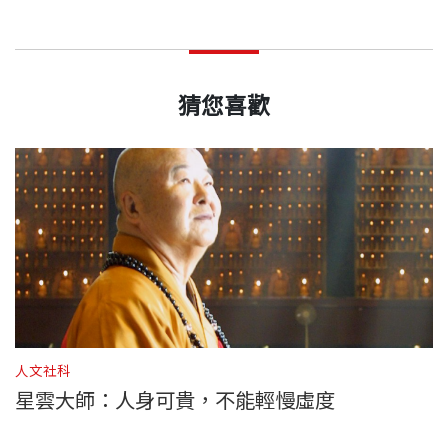
猜您喜歡
人文社科
人
星雲大師：人身可貴，不能輕慢虛度