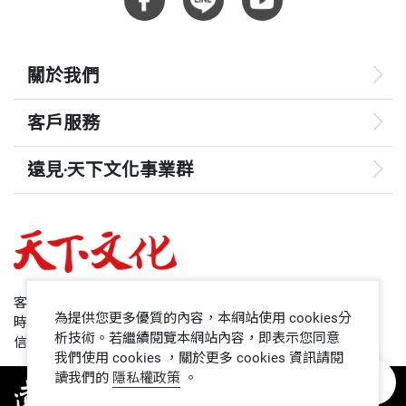
關於我們
客戶服務
遠見‧天下文化事業群
遠見
哈佛商業評論
50+
客服專線：+886 2 2662-0012
為提供您更多優質的內容，本網站使用 cookies分
時間：週一~週五9:00~12:30;13:30~17:00
領導影響力學院
析技術。若繼續閱覽本網站內容，即表示您同意
信箱：service@cwgv.com.tw
我們使用 cookies ，關於更多 cookies 資訊請閱
讀我們的
隱私權政策
。
1號課堂