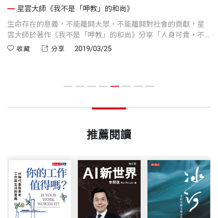
星雲大師《我不是「呷教」的和尚》
母
生命存在的意義，不能離開大眾，不能離開對社會的貢獻，星
星
我
雲大師於著作《我不是「呷教」的和尚》分享「人身可貴，不
人
能輕慢虛度」
要
2019/03/25
收藏
分享
似
推薦閱讀