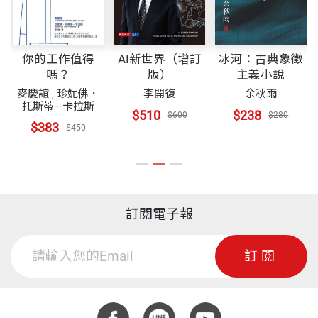
你的工作值得
AI新世界（增訂
冰河：古典象徵
嗎？
版）
主義小說
麥慶誼
,
珍妮佛．
李開復
余秋雨
托斯蒂—卡拉斯
$510
$238
$600
$280
$383
$450
訂閱電子報
訂閱