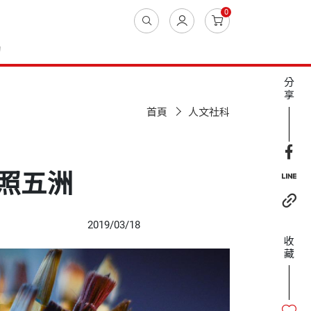
0
動
分
享
首頁
人文社科
照五洲
2019/03/18
收
藏