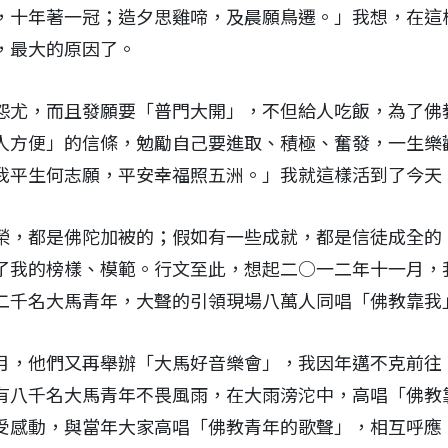
，十年著一冠；造夕思雞啼，及晨願鳥遷。」我想，在這
，最大的原因了。
怨尤，而且發願要「普門大開」，不但給人吃飯，為了佛
人方便」的信條，勉勵自己要進取、積極、奮發，一生樂
我平生何志願，平安幸福照五洲。」我就這樣活到了今天
榮，都是佛陀加被的；假如有一些成就，都是信徒成全的
了我的榜樣、模範。行文至此，想起二○一二年十一月，
二千名大馬青年，大聲的引領現場八萬人同唱「佛教靠我
月，他們又再舉辦「大馬好音樂會」，我因年邁不克前往
有八千名大馬青年不畏風雨，在大雨滂沱中，高唱「佛教
受感動，與當年大家高唱「佛教青年的歌聲」，相互呼應