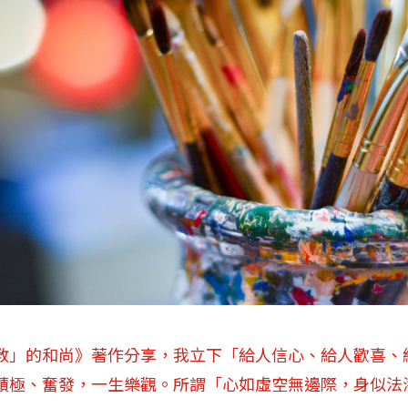
教」的和尚》著作分享，我立下「給人信心、給人歡喜、
積極、奮發，一生樂觀。所謂「心如虛空無邊際，身似法