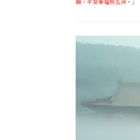
願，平安幸福照五洲。」