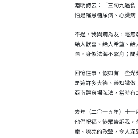
淵明詩云：「三旬九遇食
怕是罹患糖尿病、心臟病
不過，我與病為友，毫無
給人歡喜、給人希望、給
際，身似法海不繫舟；問
回憶往事，假如有一些光
是這許多大德、善知識做
亞南體育場弘法，當時有
去年（二○一五年）十一
他們祝福。徒眾告訴我，
龐、嘹亮的歌聲，令人深