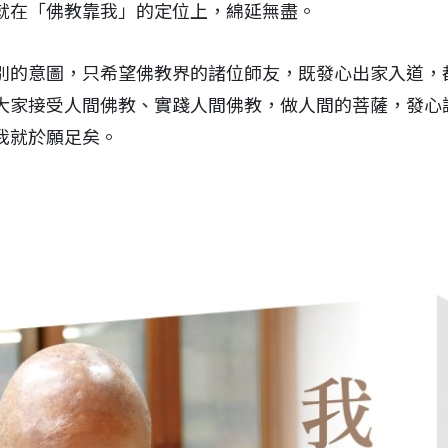
就在「佛教靠我」的定位上，綿延無盡。
別的意圖，只希望佛教界的諸位師友，既發心出家入道，
大家接受人間佛教、實踐人間佛教，做人間的菩薩，發心
我就於願足矣。