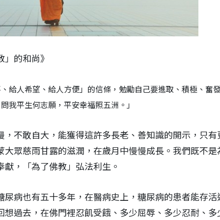
教」的和尚》
喜、給人希望、給人方便」的信條，勉勵自己要進取、積極、奮
；問我平生何志願，平安幸福照五洲。」
慢，不敢自大，能獲得這許多長老、善知識的開示，只有
蒙大眾慈雨甘露的滋潤，在歲月中慢慢成長。我們既不是
奉獻，「為了佛教」弘法利生。
糖尿病也有五十多年，在醫病史上，糖尿病的患者能存活
回想過去，在佛門裡忍飢受餓、多少屈辱、多少忍耐、多