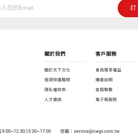
訂
關於我們
客戶服務
關於天下文化
會員獨享權益
個資保護聲明
購書說明
隱私權政策
客服聯繫
人才邀請
電子報服務
0~12:30;13:30~17:00
信箱：service@cwgv.com.tw