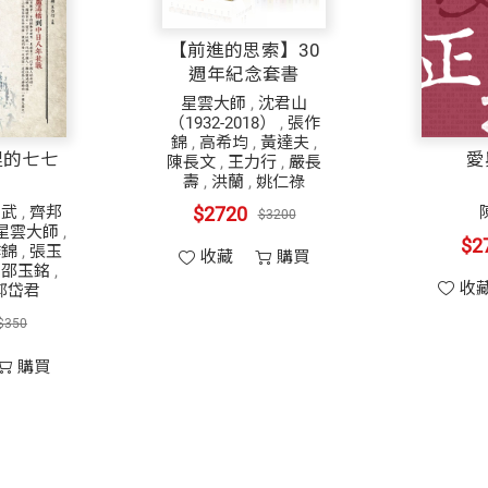
【前進的思索】30
週年紀念套書
星雲大師
,
沈君山
（1932-2018）
,
張作
錦
,
高希均
,
黃達夫
,
裡的七七
愛
陳長文
,
王力行
,
嚴長
壽
,
洪蘭
,
姚仁祿
兆武
,
齊邦
$2720
$3200
星雲大師
,
$2
作錦
,
張玉
收藏
購買
,
邵玉銘
,
收
郭岱君
$350
購買