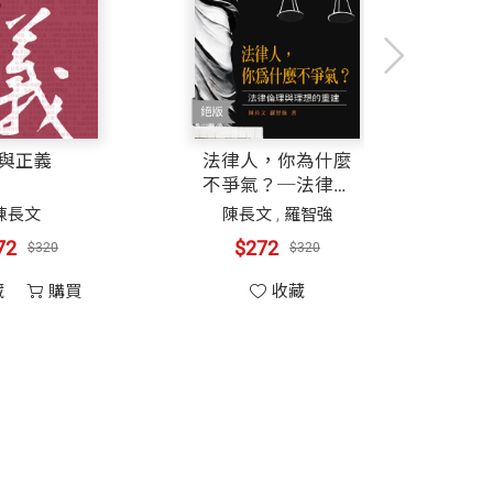
與正義
法律人，你為什麼
不爭氣？─法律倫
理與理想的重建
陳長文
陳長文
,
羅智強
72
$272
$320
$320
藏
購買
收藏