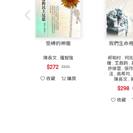
力
受縛的神龍
我們生命
連戰
,
陳長文
,
羅智強
郝柏村
,
何
郝龍
媛
,
王鼎鈞
,
$272
$320
功鑫
,
許倬雲
,
張
白崇
法
,
高希均
收藏
購買
啟宗
,
陳長文
,
林垂
$298
家維
,
玲
收藏
購買