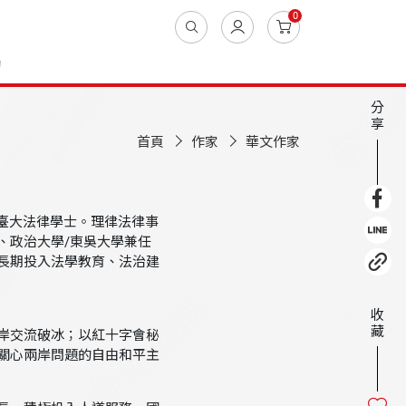
0
動
分
享
首頁
作家
華文作家
、臺大法律學士。理律法律事
、政治大學/東吳大學兼任
長期投入法學教育、法治建
收
藏
岸交流破冰；以紅十字會秘
關心兩岸問題的自由和平主