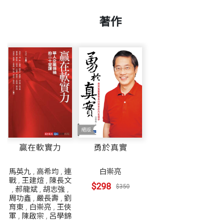
著作
贏在軟實力
勇於真實
馬英九
,
高希均
,
連
白崇亮
戰
,
王建煊
,
陳長文
$298
$350
,
郝龍斌
,
胡志強
,
周功鑫
,
嚴長壽
,
劉
育東
,
白崇亮
,
王俠
軍
,
陳啟宗
,
呂學錦