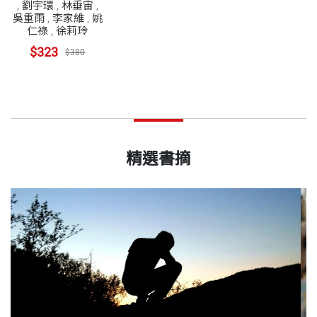
,
劉宇環
,
林垂宙
,
吳重雨
,
李家維
,
姚
仁祿
,
徐莉玲
$323
$380
精選書摘