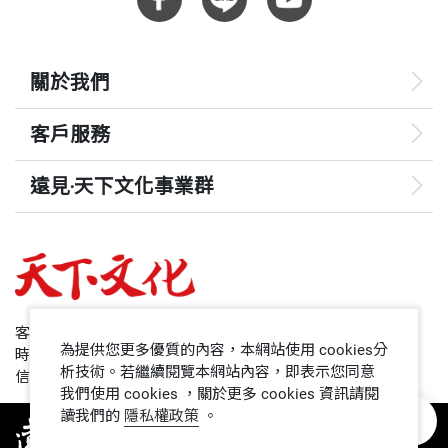
關於我們
客戶服務
遠見‧天下文化事業群
遠見
哈佛商業評論
50+
客服專線：+886 2 2662-0012
為提供您更多優質的內容，本網站使用 cookies分
時間：週一~週五9:00~12:30;13:30~17:00
領導影響力學院
析技術。若繼續閱覽本網站內容，即表示您同意
信箱：service@cwgv.com.tw
我們使用 cookies ，關於更多 cookies 資訊請閱
讀我們的
隱私權政策
。
1號課堂