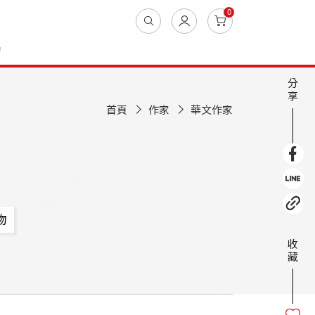
0
動
分
享
首頁
作家
華文作家
物
收
藏