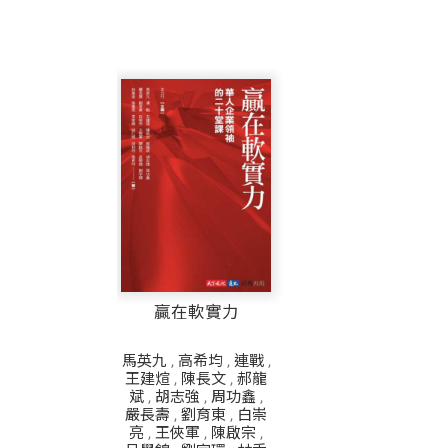
贏在軟實力
馬英九
,
高希均
,
連戰
,
王建煊
,
陳長文
,
郝龍
斌
,
胡志強
,
周功鑫
,
嚴長壽
,
劉育東
,
白崇
亮
,
王俠軍
,
陳啟宗
,