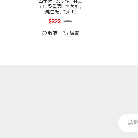
呂學錦
,
劉宇環
,
林垂
宙
,
吳重雨
,
李家維
,
姚仁祿
,
徐莉玲
$323
$380
收藏
購買