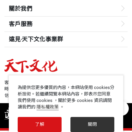
關於我們
客戶服務
遠見‧天下文化事業群
遠見
哈佛商業評論
50+
客服專線：+886 2 2662-0012
為提供您更多優質的內容，本網站使用 cookies分
時間：週一~週五9:00~12:30;13:30~17:00
領導影響力學院
析技術。若繼續閱覽本網站內容，即表示您同意
信箱：service@cwgv.com.tw
我們使用 cookies ，關於更多 cookies 資訊請閱
讀我們的
隱私權政策
。
1號課堂
未來親子
了解
關閉