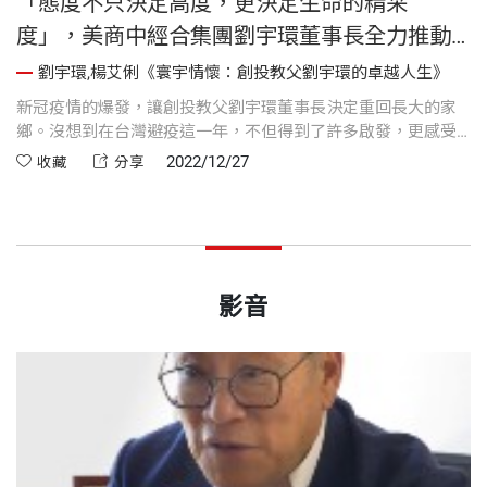
「態度不只決定高度，更決定生命的精采
度」，美商中經合集團劉宇環董事長全力推動
桌上型核融合發電器
劉宇環,楊艾俐《寰宇情懷：創投教父劉宇環的卓越人生》
新冠疫情的爆發，讓創投教父劉宇環董事長決定重回長大的家
鄉。沒想到在台灣避疫這一年，不但得到了許多啟發，更感受
到台灣的製造業實力。也因此，他希望能以台灣實力，運用在
2022/12/27
收藏
分享
他積極籌畫五年，資助研究的桌上型核融合發電機，建立台積
電外，另一個護國神山群。為台灣，為下一代年輕人，開出康
莊大道。以下是摘自新書《寰宇情懷：創投教父劉宇環的卓越
人生》的精采片段。
影音