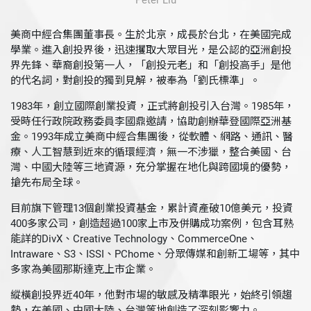
Peter Liu
美商中經合集團董事長。生於北京，成長於台北，在美國完成
學業。進入創投界後，迅速攫取大眾目光，是公認的亞洲創投
界先鋒、華裔創投第一人，「創投元老」和「創投高手」是他
的代名詞，對創投的獨到見解，被奉為「劉氏標準」。
1983年，創立國際創業投資，正式將創投引入台灣。1985年，
受時任行政院政務委員李國鼎邀請，協助創辦華登國際亞洲基
金。1993年成立美商中經合集團後，從軟體、網路、通訊、醫
療、人工智慧到近來的循環經濟，無一不涉獵，整合美國、台
灣、中國大陸等三地資源，充分掌握在地化與跨國境的優勢，
搶先布局全球。
目前旗下管理13個創業投資基金，累計資產破10億美元，投資
400多家公司，創造超過100家上市及併購成功案例，包含耳熟
能詳的DivX、Creative Technology、CommerceOne、
Intraware、S3、ISSI、PChome、分眾傳媒和創新工場等，其中
多家為美國那斯達克上市企業。
縱橫創投界近40年，他對市場的敏感及精準眼光，始終引領趨
勢，在美國、中國大陸、台灣等地創造了深刻影響力。