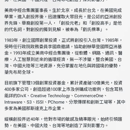
美商中經合集團董事長。生於北京，成長於台北，在美國完成
學業。進入創投界後，迅速攫取大眾目光，是公認的亞洲創投
界先鋒、華裔創投第一人，「創投元老」和「創投高手」是他
的代名詞，對創投的獨到見解，被奉為「劉氏標準」。
1983年，創立國際創業投資，正式將創投引入台灣。1985年，
受時任行政院政務委員李國鼎邀請，協助創辦華登國際亞洲基
金。1993年成立美商中經合集團後，從軟體、網路、通訊、醫
療、人工智慧到近來的循環經濟，無一不涉獵，整合美國、台
灣、中國大陸等三地資源，充分掌握在地化與跨國境的優勢，
搶先布局全球。
目前旗下管理13個創業投資基金，累計資產破10億美元，投資
400多家公司，創造超過100家上市及併購成功案例，包含耳熟
能詳的DivX、Creative Technology、CommerceOne、
Intraware、S3、ISSI、PChome、分眾傳媒和創新工場等，其中
多家為美國那斯達克上市企業。
縱橫創投界近40年，他對市場的敏感及精準眼光，始終引領趨
勢，在美國、中國大陸、台灣等地創造了深刻影響力。