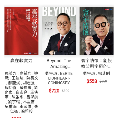
贏在軟實力
Beyond: The
寰宇情懷：創投
Amazing
教父劉宇環的卓
Journey of Peter
越人生
馬英九
,
高希均
,
連
劉宇環
,
BERTIE
劉宇環
,
楊艾俐
Liu
戰
,
王建煊
,
陳長文
LIONHEART-
$553
$650
,
郝龍斌
,
胡志強
,
CONINGSBY
周功鑫
,
嚴長壽
,
劉
$720
$800
育東
,
白崇亮
,
王俠
軍
,
陳啟宗
,
呂學錦
,
劉宇環
,
林垂宙
,
吳重雨
,
李家維
,
姚
仁祿
,
徐莉玲