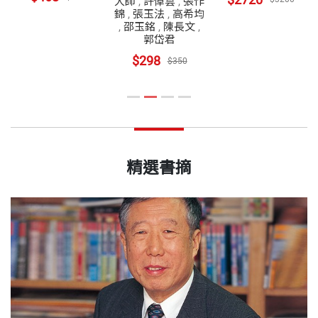
大師
,
許倬雲
,
張作
錦
,
張玉法
,
高希均
,
邵玉銘
,
陳長文
,
郭岱君
$298
$350
精選書摘