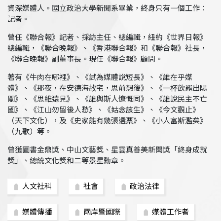
資深媒體人。國立政治大學新聞系畢業，終身只有一個工作：
記者。
曾任《聯合報》記者、採訪主任、總編輯，紐約《世界日報》
總編輯，《聯合晚報》、《香港聯合報》和《聯合報》社長，
《聯合晚報》副董事長。現任《聯合報》顧問。
著有《牛肉在哪裡》、《試為媒體說短長》、《誰在乎媒
體》、《那夜，在安德海故宅，思前想後》、《一杯飲罷出陽
關》、《思維遠見》、《誰與斯人慷慨同》、《誰說民主不亡
國》、《江山勿留後人愁》、《姑念該生》、《今文觀止》
（天下文化），及《史家能有幾張選票》、《小人富斯濫矣》
（九歌）等。
曾獲圖書金鼎獎、中山文藝獎、星雲真善美新聞獎「終身成就
獎」、總統文化獎和二等景星勳章。
人文社科
社會
政治法律
媒體傳播
兩岸暨國際
媒體工作者