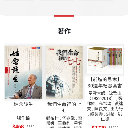
著作
【前進的思索】
30週年紀念套書
星雲大師
,
沈君山
（1932-2018）
,
張
作錦
,
高希均
,
黃達
姑念該生
我們生命裡的七
夫
,
陳長文
,
王力行
七
,
嚴長壽
,
洪蘭
,
姚
張作錦
郝柏村
,
何兆武
,
齊
仁祿
邦媛
,
王鼎鈞
,
星雲
$468
$550
$2720
$3200