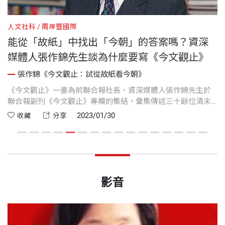
人文社科
兩岸暨國際
人
能從「故紙」中找出「今朝」的答案嗎？資深
媒體人張作錦先生談為什麼要寫《今文觀止》
張作錦《今文觀止：試從故紙看今朝》
能
《今文觀止》一書為前聯合報社長、資深媒體人張作錦先生於
張
聯合報副刊《今文觀止》專欄的集結，彙集傳述三十餘位清末
來
民初重要人物的作為。談及為什麼要寫《今文觀止》，張作錦
《
2023/01/30
收藏
分享
先生：「尤希望年輕讀者能從中了解一些故實，知道社會是如
鮮
何變遷演進的。」
影音