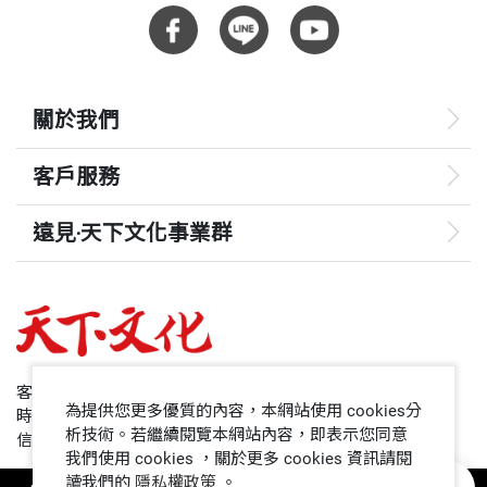
關於我們
客戶服務
遠見‧天下文化事業群
遠見
哈佛商業評論
50+
客服專線：+886 2 2662-0012
為提供您更多優質的內容，本網站使用 cookies分
時間：週一~週五9:00~12:30;13:30~17:00
領導影響力學院
析技術。若繼續閱覽本網站內容，即表示您同意
信箱：service@cwgv.com.tw
我們使用 cookies ，關於更多 cookies 資訊請閱
讀我們的
隱私權政策
。
1號課堂