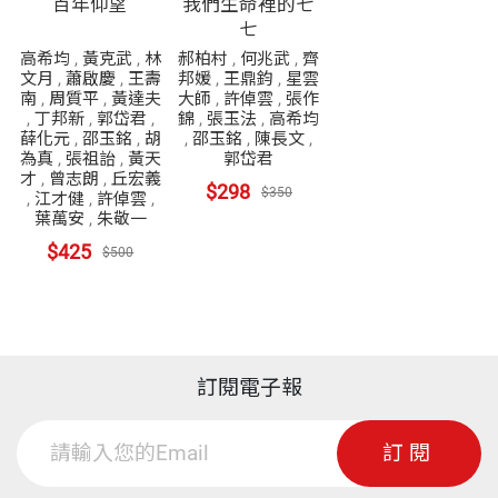
百年仰望
我們生命裡的七
七
高希均
,
黃克武
,
林
郝柏村
,
何兆武
,
齊
文月
,
蕭啟慶
,
王壽
邦媛
,
王鼎鈞
,
星雲
南
,
周質平
,
黃達夫
大師
,
許倬雲
,
張作
,
丁邦新
,
郭岱君
,
錦
,
張玉法
,
高希均
薛化元
,
邵玉銘
,
胡
,
邵玉銘
,
陳長文
,
為真
,
張祖詒
,
黃天
郭岱君
才
,
曾志朗
,
丘宏義
$298
$350
,
江才健
,
許倬雲
,
葉萬安
,
朱敬一
$425
$500
訂閱電子報
訂閱