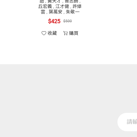
詒
,
黃天才
,
曾志朗
,
丘宏義
,
江才健
,
許倬
雲
,
葉萬安
,
朱敬一
$425
$500
收藏
購買