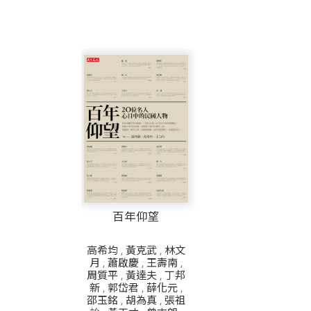
百年仰望
高希均
,
黃克武
,
林文
月
,
蕭啟慶
,
王壽南
,
周質平
,
黃達夫
,
丁邦
新
,
郭岱君
,
薛化元
,
邵玉銘
,
胡為真
,
張祖