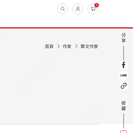
0
動
分
享
首頁
作家
華文作家
收
藏