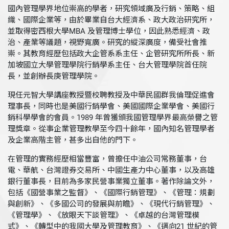
國內管理學界地位崇高的學者，研究領域廣及行銷、策略、組
織、國際企業等，由於畢業自台大經濟系、政大政治研究所，
並取得密西根大學MBA 及管理博士學位，因此熟悉經濟、政
治、產業等議題，視野寬廣。研究的縱深廣度，備受社會推
崇。其教育經歷包括政大企管系系主任、企管研究所所長、新
加坡國立大學管理學院行銷學系主任、台大管理學院首任院
長，並創辦長庚管理學院。
現任元智大學講座教授暨校聘教授及中華民國群我倫理促進會
理事長，同時也是美國行銷學會、美國國際企業學會、美國行
銷科學學會的會員。1989 年曾獲頒我國管理學界最高榮譽之管
理獎章。從事企業管理教學至今四十餘年，國內知名管理學者
及企業高階主管，甚多出自他的門下。
在管理的實務經歷相當豐富，曾擔任中油公司常務董事，台
電、華航、台灣證券交易所、中國生產力中心董事，以及高雄
銀行董事長，目前為多家民營事業獨立董事。著作除論文外，
包括《國營事業之監督》、《國際行銷管理》、《管理：規劃
與創新》、《多國公司的發展與前瞻》、《現代行銷管理》、
《管理學》、《放眼天下談管理》、《卓越的台灣管理模
式》、《轉型中的我國大學及管理教育》、《邁向21 世紀的管