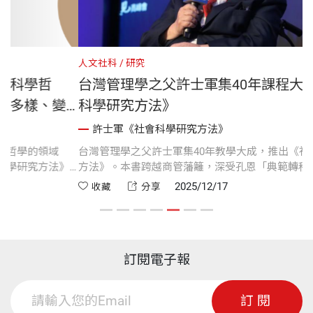
人文社科
研究
哲
台灣管理學之父許士軍集40年課程大成《社
、變
科學研究方法》
許士軍《社會科學研究方法》
領域
台灣管理學之父許士軍集40年教學大成，推出《社會科學研
方法》
方法》。本書跨越商管藩籬，深受孔恩「典範轉移」啟發，
化與觀
整涵蓋量化、質性研究與學術倫理。這更是許教授在中風復
2025/12/17
收藏
分享
的「典範
期間，克服身體不便完成的「塞翁得馬」之作，不僅是碩博
往往是
生的論文指南，更見證了一代大師的堅毅與治學風骨。
學哲學
研究的
訂閱電子報
。
訂閱