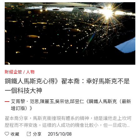
財經企管
人物
鋼鐵人馬斯克心得》翟本喬：幸好馬斯克不是
一個科技大神
艾胥黎．范思,陳麗玉,吳宗信,邱昱仁《鋼鐵人馬斯克（最新
增訂版）》
翟本喬分享，馬斯克衝撞現有體系的精神，總是讓他走上坎坷
歷程而不得安逸。這樣的人成功的機會比較小，但一旦成功
了，影響力就會是無可比擬的。
2015/10/08
收藏
分享