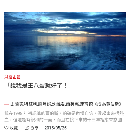
財經企管
「說我是王八蛋就好了！」
史蘭德,特茲利,廖月娟,沈維君,蕭美惠,連育德《成為賈伯斯》
我在1998 年初認識的賈伯斯，的確是傲慢自信，做起事來很熱
血，但還是有親和的一面，而且在接下來的十三年裡愈來愈圓
融，待人處事上都是如此。有時候，員工或員工配偶有健康問
2015/05/25
收藏
分享