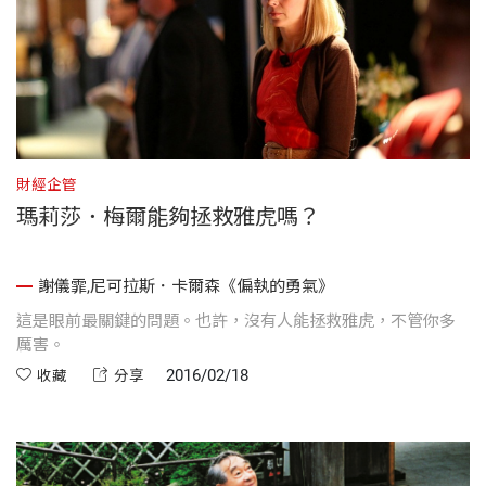
財經企管
瑪莉莎．梅爾能夠拯救雅虎嗎？
謝儀霏,尼可拉斯．卡爾森《偏執的勇氣》
這是眼前最關鍵的問題。也許，沒有人能拯救雅虎，不管你多
厲害。
2016/02/18
收藏
分享