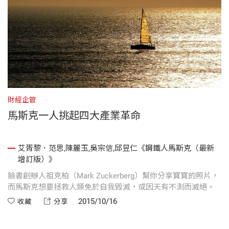
財經企管
馬斯克一人挑起四大產業革命
艾胥黎．范思,陳麗玉,吳宗信,邱昱仁《鋼鐵人馬斯克（最新
增訂版）》
臉書創辦人祖克柏（Mark Zuckerberg）幫你分享寶寶的照片，
而馬斯克想要拯救人類免於自我毀滅，或因天有不測而滅絕。
2015/10/16
收藏
分享