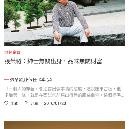
財經企管
張榮發：紳士無關出身，品味無關財富
張榮發,陳俍任《本心》
「一個人的穿著，會透露出做事情的態度，這說起來古板，但
求職第一條，就是在面試官前亮出得體的服裝儀容，這個標準
走到哪都一樣。人若能把外表與環境打點得神清氣爽，處理事
2016/01/20
收藏
分享
情時就能條理分明，而且身心乾淨了，做人做事也會光明磊
落。」