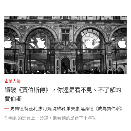
題，他會盡最大努力讓他們獲得妥善醫療，而不是草草了事，
說什麼『有需要的話再找我』。
企業人物
讀破《賈伯斯傳》，你還是看不見、不了解的
賈伯斯
史蘭德,特茲利,廖月娟,沈維君,蕭美惠,連育德《成為賈伯斯》
你看到的是台上一分鐘，他看到的是台下十年功