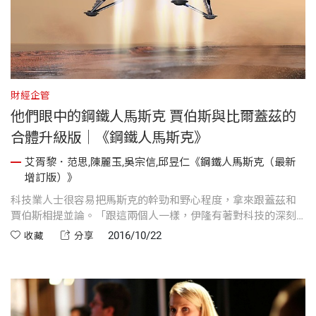
財經企管
他們眼中的鋼鐵人馬斯克 賈伯斯與比爾蓋茲的
合體升級版｜《鋼鐵人馬斯克》
艾胥黎．范思,陳麗玉,吳宗信,邱昱仁《鋼鐵人馬斯克（最新
增訂版）》
科技業人士很容易把馬斯克的幹勁和野心程度，拿來跟蓋茲和
賈伯斯相提並論。「跟這兩個人一樣，伊隆有著對科技的深刻
理解、一個懷抱願景不受限制的態度，以及追求長遠目標的決
2016/10/22
收藏
分享
心。