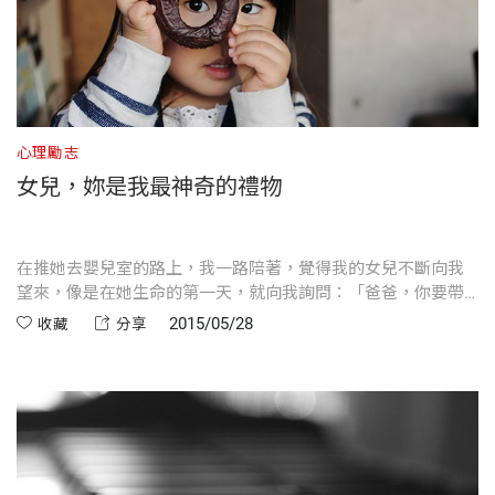
心理勵志
女兒，妳是我最神奇的禮物
在推她去嬰兒室的路上，我一路陪著，覺得我的女兒不斷向我
望來，像是在她生命的第一天，就向我詢問：「爸爸，你要帶
我去哪裡？」
2015/05/28
收藏
分享