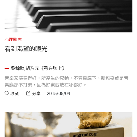
心理勵志
看到渴望的眼光
吳錦勳,胡乃元《弓在弦上》
音樂家演奏得好，所產生的感動，不管樹底下、新舞臺或是音
樂廳都不打緊，因為好東西放在哪都好。
2015/05/04
收藏
分享