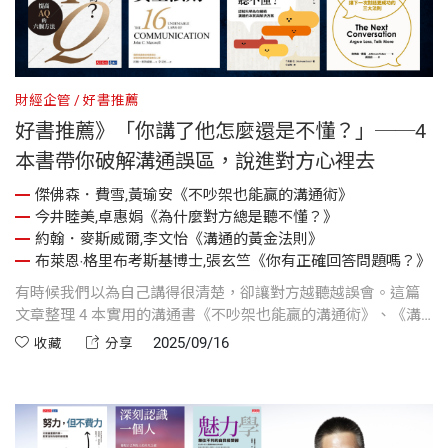
財經企管
好書推薦
好書推薦》「你講了他怎麼還是不懂？」──4
本書帶你破解溝通誤區，說進對方心裡去
傑佛森．費雪,黃瑜安《不吵架也能贏的溝通術》
今井睦美,卓惠娟《為什麼對方總是聽不懂？》
約翰．麥斯威爾,李文怡《溝通的黃金法則》
布萊恩‧格里布考斯基博士,張玄竺《你有正確回答問題嗎？》
有時候我們以為自己講得很清楚，卻讓對方越聽越誤會。這篇
文章整理 4 本實用的溝通書《不吵架也能贏的溝通術》、《溝
通的黃金法則》、《為什麼對方總是聽不懂》、《你有正確回
2025/09/16
收藏
分享
答問題嗎》帶你一起修煉「不吵架也能贏」的說話術。