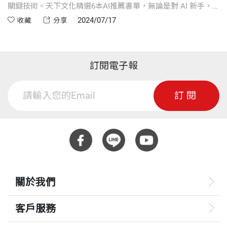
關鍵技術。天下文化精選6本AI推薦書單，無論是對 AI 新手，
還是尋求更深入了解的讀者而言，這6本推薦好書無疑是敲開生
2024/07/17
收藏
分享
成式世界的大門！6本AI好書推薦：《AI世界的底層邏輯與生存
法則》、《AI科學家李飛飛的視界之旅》、《哈佛商業評論推
薦必讀AI趨勢》、《未來力：打造不被AI取代的19種關鍵技
能》、《AI 2041：預見10個未來新世界》
訂閱電子報
訂閱
關於我們
客戶服務