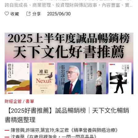
跨自我成長、商業管理、投資理財與傳記故事，內容豐富、實
用且深具啟發性。從張忠謀、黃仁勳等傳奇人物的生命歷程，
2025/06/30
收藏
分享
到《與成功有約》、《努力，但不費力》等經典心法，再到實
戰投資技巧，每一本都是不可錯過的寶藏書單。以下整理出12
本值得細讀的優質選書，推薦給你！
財經企管
書單
【2025好書推薦】誠品暢銷榜｜天下文化暢銷
書精選整理
陳晉興,許瑞芬,葉宜玲,朱芷君《精準營養與肺癌治療》
沈春華《在歲月裡淘金，一閃一閃亮晶晶》