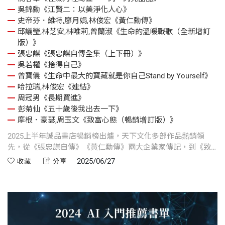
吳錦勳《江賢二：以美淨化人心》
史帝芬．維特,廖月娟,林俊宏《黃仁勳傳》
邱議瑩,林芝安,林唯莉,曾蘭淑《生命的溫暖戰歌（全新增訂
版）》
張忠謀《張忠謀自傳全集（上下冊）》
吳若權《捨得自己》
曾寶儀《生命中最大的寶藏就是你自己Stand by Yourself》
哈拉瑞,林俊宏《連結》
周冠男《長期買進》
彭菊仙《五十歲後我出去一下》
摩根．豪瑟,周玉文《致富心態（暢銷增訂版）》
2025上半年誠品書店暢銷榜出爐，天下文化多部作品熱銷領
先，從《張忠謀自傳》《黃仁勳傳》兩大企業家傳記，到《致
富心態》《長期買進》等財商經典，再到《生命的溫暖戰歌》
2025/06/27
收藏
分享
《捨得自己》帶來療癒力量。本篇整理12本口碑與銷量兼具的
好書，涵蓋傳記、理財、心靈與藝術，為你打造專屬的閱讀指
南。