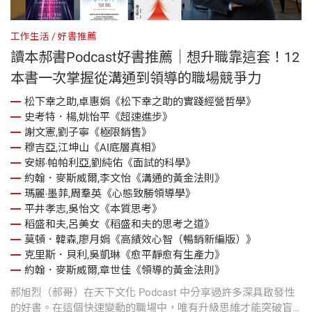
工作生活
好書推薦
讀本郝書Podcast好書推薦｜想升職靠這套！12
本書一次掌握從溝通到領導的職場競爭力
松下幸之助,卓惠娟《松下幸之助的實踐經營哲學》
史考特．楊,姚怡平《超速進步》
謝文憲,劉子寧《極限銷售》
穆吉亞,江坤山《AI底層真相》
安娜‧帕帕利亞,劉純佑《面試的科學》
約翰．麥斯威爾,李文怡《溝通的黃金法則》
瑪麗‧墨菲,周羣英《心態致勝領導學》
平井孝志,吳怡文《本質思考》
稻盛和夫,呂美女《稻盛和夫的思考之道》
莫頓．韓森,廖月娟《高績效心智（暢銷新編版）》
克里斯．貝利,吳凱琳《愈平靜愈有生產力》
約翰．麥斯威爾,章世佳《領導的黃金法則》
郝旭烈（郝哥）在天下文化 Podcast 中分享過許多深具啟發性
的好書。在這個快速變動的職場中，唯有升級思維才能突破盲