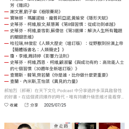
芳《雜訊》
謝文憲,劉子寧《極限賽局》
寶琳娜．瑪麗諾娃．龐普莉亞諾,黃瑜安《隱形天賦》
史蒂芬．柯維,殷文,蔡慧菁《第8個習慣：從成功到卓越》
史蒂芬．柯維,姜雪影,蘇偉信《第3選擇：解決人生所有難題
的關鍵思維》
哈拉瑞,林俊宏《人類大歷史（增訂版）：從野獸到扮演上帝
【簡體版書名：人類簡史】》
瓊・李維,周詩婷《影響力法則》
史蒂芬．柯維,西恩．柯維,顧淑馨《與成功有約：高效能人士
的七個習慣（30週年全新增訂版）》
查爾斯．韓第,齊若蘭《你是誰，比你做什麼更重要》
查蘭．內米斯,王怡棻《異見的力量》
郝旭烈（郝哥）在天下文化 Podcast 中分享過許多深具啟發性
的好書。在這個資訊爆炸的時代，唯有持續升級思維才能看穿
表象、洞悉問題本質。這12本精選書單，橫跨行為科學、決策
2025/07/25
收藏
分享
策略與人生哲學，帶你打破迷思、洞察真相，打造更清晰有力
的思考框架！