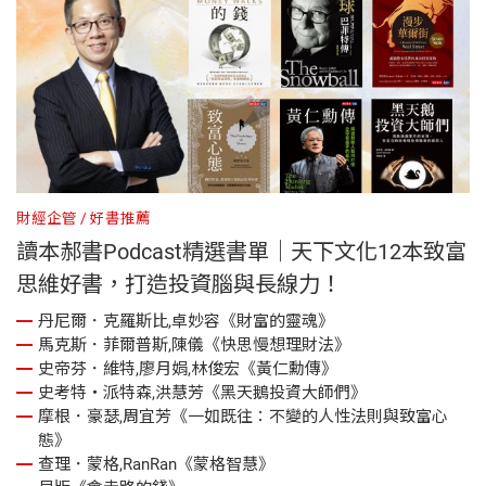
財經企管
好書推薦
讀本郝書Podcast精選書單｜天下文化12本致富
思維好書，打造投資腦與長線力！
丹尼爾．克羅斯比,卓妙容《財富的靈魂》
馬克斯．菲爾普斯,陳儀《快思慢想理財法》
史帝芬．維特,廖月娟,林俊宏《黃仁勳傳》
史考特・派特森,洪慧芳《黑天鵝投資大師們》
摩根．豪瑟,周宜芳《一如既往：不變的人性法則與致富心
態》
查理．蒙格,RanRan《蒙格智慧》