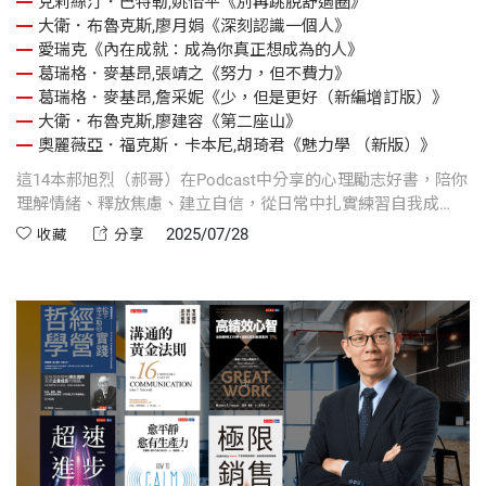
克莉絲汀．巴特勒,姚怡平《別再跳脫舒適圈》
大衛．布魯克斯,廖月娟《深刻認識一個人》
愛瑞克《內在成就：成為你真正想成為的人》
葛瑞格．麥基昂,張靖之《努力，但不費力》
葛瑞格．麥基昂,詹采妮《少，但是更好（新編增訂版）》
大衛．布魯克斯,廖建容《第二座山》
奧麗薇亞．福克斯．卡本尼,胡琦君《魅力學 （新版）》
這14本郝旭烈（郝哥）在Podcast中分享的心理勵志好書，陪你
理解情緒、釋放焦慮、建立自信，從日常中扎實練習自我成
長，一步步走向更穩定、自由、有力量的自己。
2025/07/28
收藏
分享