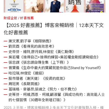
財經企管
好書推薦
【2025 好書推薦】博客來暢銷榜｜12本天下文
化好書推薦
謝文憲,劉子寧《極限銷售》
劉奕酉《看得見的高效思考》
史帝芬．維特,廖月娟,林俊宏《黃仁勳傳》
吳若權《捨得自己+捨得的練習=吳若權金剛經讀寫組合》
張忠謀《張忠謀自傳全集（上下冊）》
曾寶儀《生命中最大的寶藏就是你自己Stand by Yourself》
哈拉瑞,林俊宏《連結》
股市隱者（謝天健）《投資的底氣》
周冠男《長期買進》
葛瑞格．麥基昂,張靖之《努力，但不費力》
史蒂芬．柯維,西恩．柯維,顧淑馨《與成功有約：高效能人士
的七個習慣（30週年全新增訂版）》
2025 上半年，博客來暢銷榜上多本天下文化好書強勢入榜，橫