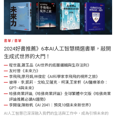
書單
書單
2024好書推薦》6本AI人工智慧精選書單，敲開
生成式世界的大門！
程世嘉,蕭玉品《AI世界的底層邏輯與生存法則》
友村晉《未來力》
李飛飛,廖月娟,林俊宏《AI科學家李飛飛的視界之旅》
彼得．李,凱莉．戈柏,艾薩克．柯漢,王家軒《AI醫療革命：
GPT–4與未來》
哈佛商業評論,《哈佛商業評論》全球繁體中文版《哈佛商業
評論推薦必讀AI趨勢》
李開復,陳楸帆《AI 2041：預見10個未來新世界》
AI人工智慧已深深融入我們的生活與工作中，成為引領未來的