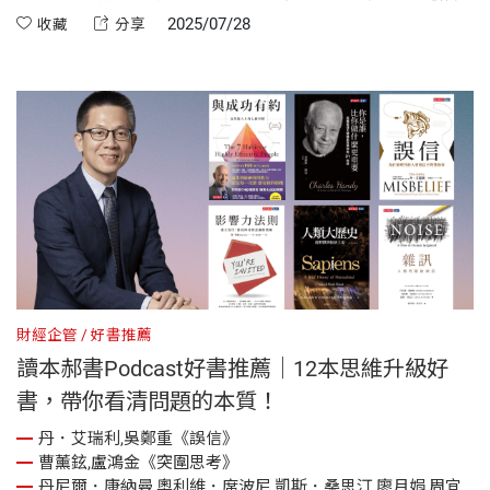
點、看清本質。這12本書涵蓋領導、溝通與效率，幫你打造專
2025/07/28
收藏
分享
業又具影響力的職場優勢
財經企管
好書推薦
讀本郝書Podcast好書推薦｜12本思維升級好
書，帶你看清問題的本質！
丹．艾瑞利,吳鄭重《誤信》
曹薰鉉,盧鴻金《突圍思考》
丹尼爾．康納曼,奧利維．席波尼,凱斯．桑思汀,廖月娟,周宜