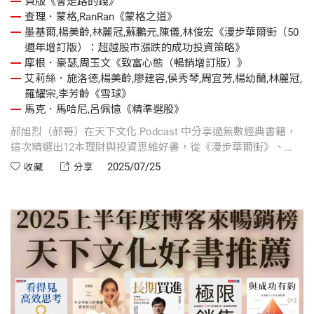
貝版《會走路的錢》
查理．蒙格,RanRan《蒙格之道》
墨基爾,楊美齡,林麗冠,蘇鵬元,陳儀,林俊宏《漫步華爾街（50
週年增訂版）：超越股市漲跌的成功投資策略》
摩根．豪瑟,周玉文《致富心態（暢銷增訂版）》
艾莉絲．施洛德,楊美齡,廖建容,侯秀琴,周宜芳,楊幼蘭,林麗冠,
羅耀宗,李芳齡《雪球》
馬克．馬哈尼,呂佩憶《精準選股》
郝旭烈（郝哥）在天下文化 Podcast 中分享過無數經典書籍，
這次精選出12本理財與投資思維好書，從《漫步華爾街》、
《致富心態》、《會走路的錢》，每一本都是提升財務素養、
2025/07/25
收藏
分享
建立長線觀念的必讀經典。跟著郝哥的腳步，從閱讀開始打造
你的致富人生。