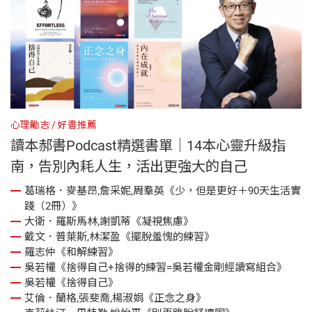
心理勵志
好書推薦
讀本郝書Podcast精選書單｜14本心靈升級指
南，告別內耗人生，活出更強大的自己
葛瑞格．麥基昂,詹采妮,周羣英《少，但是更好＋90天生活實
踐（2冊）》
大衛．羅斯馬林,謝凱蒂《凝視焦慮》
戴文．普萊斯,林潔盈《擺脫羞愧的練習》
羅志仲《和解練習》
吳若權《捨得自己+捨得的練習=吳若權金剛經讀寫組合》
吳若權《捨得自己》
艾倫．蘭格,張斐喬,楊淑娟《正念之身》