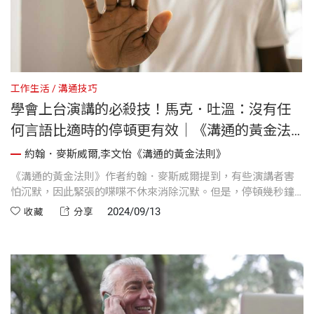
工作生活
溝通技巧
學會上台演講的必殺技！馬克．吐溫：沒有任
何言語比適時的停頓更有效｜《溝通的黃金法
則》
約翰．麥斯威爾,李文怡《溝通的黃金法則》
《溝通的黃金法則》作者約翰．麥斯威爾提到，有些演講者害
怕沉默，因此緊張的喋喋不休來消除沉默。但是，停頓幾秒鐘
不說話是我和聽眾建立連結最有效的其中一個方法，它可以成
2024/09/13
收藏
分享
為一種不言而喻的夥伴關係行為，在這一刻，沉默確實是金。