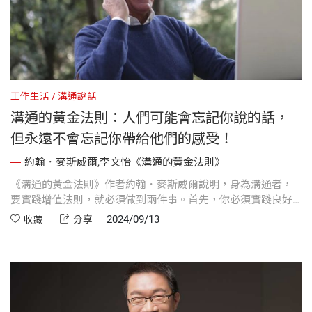
工作生活
溝通說話
溝通的黃金法則：人們可能會忘記你說的話，
但永遠不會忘記你帶給他們的感受！
約翰．麥斯威爾,李文怡《溝通的黃金法則》
《溝通的黃金法則》作者約翰．麥斯威爾說明，身為溝通者，
要實踐增值法則，就必須做到兩件事。首先，你必須實踐良好
的價值觀。實踐良好的價值觀使我們重視他人，抱持正確的動
2024/09/13
收藏
分享
機，並且能夠做正確的事。當我們實踐良好的價值觀時，就可
以有所給予，進而讓我們能夠做到第二件事，也就是為人們增
添價值。