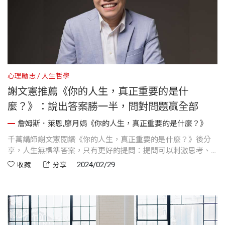
心理勵志
人生哲學
謝文憲推薦《你的人生，真正重要的是什
麼？》：說出答案勝一半，問對問題贏全部
詹姆斯．萊恩,廖月娟《你的人生，真正重要的是什麼？》
千萬講師謝文憲閱讀《你的人生，真正重要的是什麼？》後分
享，人生無標準答案，只有更好的提問：提問可以刺激思考、
延伸話題，更能夠擴大議題範圍，還能穩定人際關係。
2024/02/29
收藏
分享