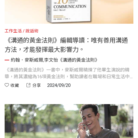
工作生活
說話術
《溝通的黃金法則》編輯導讀：唯有善用溝通
方法，才能發揮最大影響力。
約翰．麥斯威爾,李文怡《溝通的黃金法則》
《溝通的黃金法則》一書中，麥斯威爾精煉了他畢生演說的精
華，將其濃縮為16項黃金法則，幫助讀者在職場和日常生活中
實現有效溝通。書中強調，內容是「王」，而溝通則是
2024/09/20
收藏
分享
「后」。無論是激勵員工、在會議上發言，還是進行部門簡
報，只有善用溝通技巧，才能有效達成目標，發揮最大的影響
力。