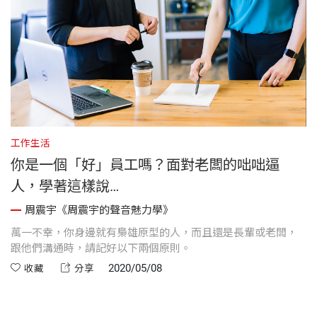
工作生活
你是一個「好」員工嗎？面對老闆的咄咄逼
人，學著這樣說…
周震宇《周震宇的聲音魅力學》
萬一不幸，你身邊就有梟雄原型的人，而且還是長輩或老闆，
跟他們溝通時，請記好以下兩個原則。
2020/05/08
收藏
分享