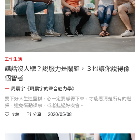
工作生活
講話沒人聽？說服力是關鍵，３招讓你說得像
個智者
周震宇《周震宇的聲音魅力學》
要下好人生這盤棋，心一定要靜得下來，才能看清楚所有的選
擇，避免衝動誤事，或者錯過好機會。
2020/05/08
收藏
分享