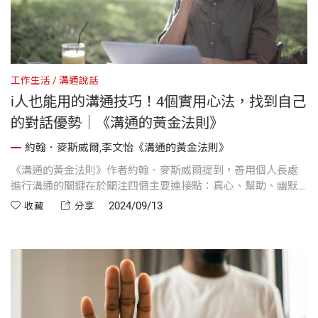
工作生活
溝通說話
i人也能用的溝通技巧！4個實用心法，找到自己
的對話優勢｜《溝通的黃金法則》
約翰．麥斯威爾,李文怡《溝通的黃金法則》
《溝通的黃金法則》作者約翰．麥斯威爾提到，善用個人長處
進行溝通的關鍵在於關注四個主要連接點：真心、幫助、幽默
和希望。這四項特質中，哪一個是你最有效的連結優勢呢？
2024/09/13
收藏
分享