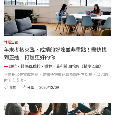
財經企管
年末考核來臨，成績的好壞並非重點！盡快找
到正途，打造更好的你
譚拉・錢德勒,蘿拉・道林・葛利希,周怡伶《精準回饋》
不要把過失當成焦點，要盡快把重點轉為請對方指導，以協助
你下次成功。
2020/12/09
收藏
分享