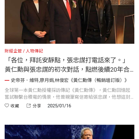
財經企管
人物傳記
「各位，拜託安靜點，張忠謀打電話來了。」
黃仁勳與張忠謀的初次對話，點燃後續20年合
作火花
史帝芬．維特,廖月娟,林俊宏《黃仁勳傳（暢銷增訂版）》
全球第一本黃仁勳授權採訪傳記《黃仁勳傳》，黃仁勳回憶起
嘗試聯繫台積電的情景，他曾親筆寫信寄給張忠謀，他想這封
信也許會石沉大海，但過不久，黃仁勳接到來自張忠謀的電
2025/01/16
收藏
分享
話，當時辦公室很吵，黃仁勳大聲地吼：「各位，拜託安靜
點，張忠謀打電話來了。」