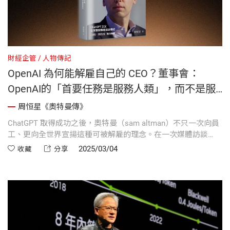
財經企管
人物傳記
OpenAI 為何能解雇自己的 CEO？董事會：
OpenAI的「首要任務是服務人類」，而不是服
務投資人和員工｜《奧特曼傳》
周恒星《奧特曼傳》
ChatGPT 取得成功之後，奧特曼（sam altman）不只一次向員
工、更向全世界宣揚這種可被解雇的理念。在一次媒體訪談
上，他更是坦率的表示：「董事會可以解雇我，我認為這是有
2025/03/04
收藏
分享
必要的。」他的話語中透露出一種難得的謙遜...