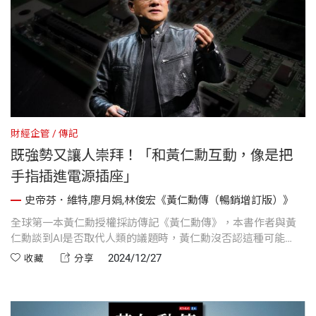
財經企管
傳記
既強勢又讓人崇拜！「和黃仁勳互動，像是把
手指插進電源插座」
史帝芬．維特,廖月娟,林俊宏《黃仁勳傳（暢銷增訂版）》
全球第一本黃仁勳授權採訪傳記《黃仁勳傳》，本書作者與黃
仁勳談到AI是否取代人類的議題時，黃仁勳沒否認這種可能
性，但他向我保證，人類被機器取代的那一刻不會那麼快到
2024/12/27
收藏
分享
來，大概再過幾年吧...。