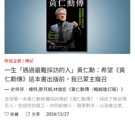
財經企管
傳記
一生「遇過最難採訪的人」黃仁勳：希望《黃
仁勳傳》這本書出版前，我已蒙主寵召
史帝芬．維特,廖月娟,林俊宏《黃仁勳傳（暢銷增訂版）》
全球第一本黃仁勳授權採訪傳記《黃仁勳傳》，採訪了將近兩
百人，包括他的員工、共同創辦人、競爭對手，以及幾位老
友。當黃仁勳得知作者要寫他的傳記，回應是：「希望這本書
2024/12/27
收藏
分享
出版前我已蒙主寵召。」