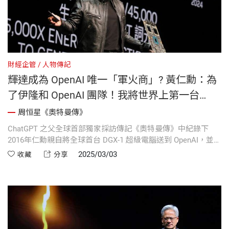
財經企管
人物傳記
輝達成為 OpenAI 唯一「軍火商」? 黃仁勳：為
了伊隆和 OpenAI 團隊！我將世界上第一台
DGX-1 作為禮物送給你們！｜《奧特曼傳》
周恒星《奧特曼傳》
ChatGPT 之父全球首部獨家採訪傳記《奧特曼傳》中紀錄下
2016年仁勳親自將全球首台 DGX-1 超級電腦送到 OpenAI，並在
機身上題字：「為了伊隆和 OpenAI 團隊！為了電腦和人類的未
2025/03/03
收藏
分享
來！」馬斯克與團隊成員簽名留念。當晚，馬斯克在 Twitter 表
示感謝輝達與黃仁勳，強調這將推動 AI 科技發展。