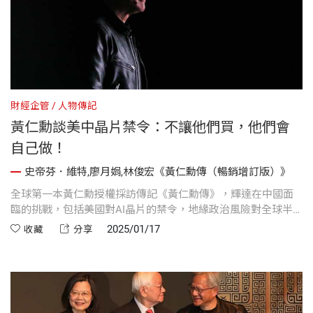
財經企管
人物傳記
黃仁勳談美中晶片禁令：不讓他們買，他們會
自己做！
史帝芬．維特,廖月娟,林俊宏《黃仁勳傳（暢銷增訂版）》
全球第一本黃仁勳授權採訪傳記《黃仁勳傳》，輝達在中國面
臨的挑戰，包括美國對AI晶片的禁令，地緣政治風險對全球半
導體產業的影響。台積電在台灣與美國的投資計畫成為焦點，
2025/01/17
收藏
分享
尤其是可能的晶片供應過剩及中美競爭背景下的風險。