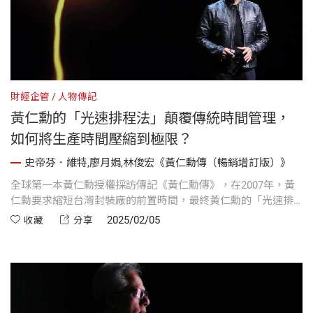
財經企管
人物傳記
黃仁勳的「光速排程法」顛覆傳統時間管理，
如何將生產時間壓縮到極限？
史帝芬．維特,廖月娟,林俊宏《黃仁勳傳（暢銷增訂版）》
全球第一本黃仁勳授權採訪傳記《黃仁勳傳》，在2007年，黃
仁勳要求縮短台灣封裝廠的前置時間，最終黃仁勳的「光速排
程法」概念最終啟發了蕭奎斯特不僅顛覆了她的營運思維，還
2025/02/05
收藏
分享
將輝達的生產週期縮短至13天...