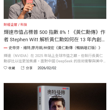
財經企管
科技
輝達市值占標普 500 指數 8%！《黃仁勳傳》作
者 Stephen Witt 解析黃仁勳如何在 13 年內創造
AI 帝國？
史帝芬．維特,廖月娟,林俊宏《黃仁勳傳（暢銷增訂版）》
輝達（NVIDIA）在 2025 年站上全球市值之巔，但執行長黃仁
勳卻比以往更加焦慮。面對中國 DeepSeek 的技術衝擊與美中
政治角力，這名「AI 帝王」如何帶領輝達走過市值蒸發一兆美
2026/02/02
收藏
分享
元的低谷？《黃仁勳傳》暢銷增訂版深入揭露他在 2025 年與川
普交好的背後盤算，以及為何他堅持在台灣打造第三座總部。