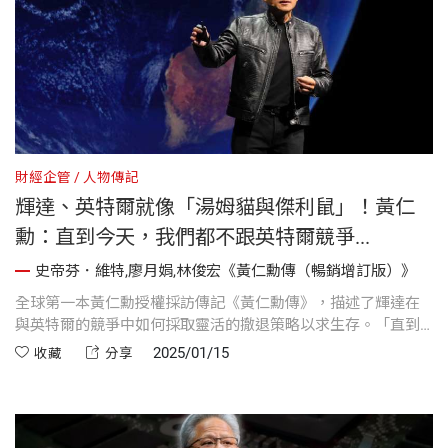
財經企管
人物傳記
輝達、英特爾就像「湯姆貓與傑利鼠」！黃仁
勳：直到今天，我們都不跟英特爾競爭...
史帝芬．維特,廖月娟,林俊宏《黃仁勳傳（暢銷增訂版）》
全球第一本黃仁勳授權採訪傳記《黃仁勳傳》，描述了輝達在
與英特爾的競爭中如何採取靈活的撤退策略以求生存。「直到
今天，我們都不跟英特爾競爭，」黃仁勳在2023年提到，輝達
2025/01/15
收藏
分享
與英特爾的競爭關係如同湯姆貓與傑利鼠。「他們一靠近，我
就拿起晶片趕快跑。」...