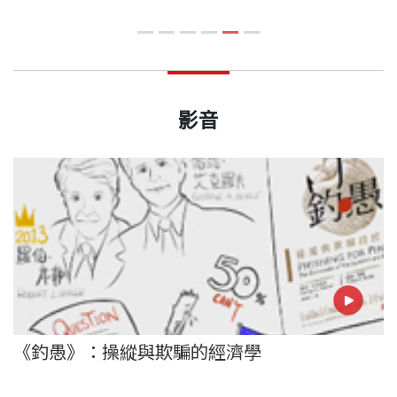
影音
《釣愚》：操縱與欺騙的經濟學