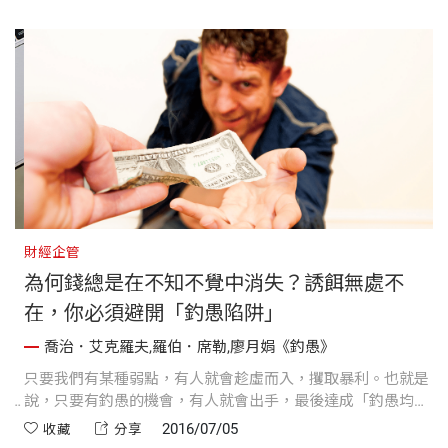
財經企管
財
為何錢總是在不知不覺中消失？誘餌無處不
在，你必須避開「釣愚陷阱」
喬治．艾克羅夫,羅伯．席勒,廖月娟《釣愚》
金
只要我們有某種弱點，有人就會趁虛而入，攫取暴利。也就是
演
宇
說，只要有釣愚的機會，有人就會出手，最後達成「釣愚均
衡」。
2016/07/05
收藏
分享