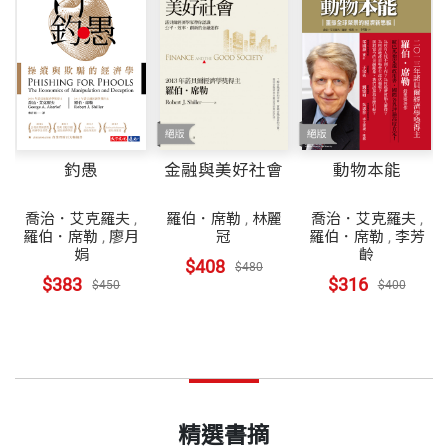
釣愚
金融與美好社會
動物本能
喬治．艾克羅夫
,
羅伯．席勒
,
林麗
喬治．艾克羅夫
,
羅伯．席勒
,
廖月
冠
羅伯．席勒
,
李芳
娟
齡
$408
$480
$383
$316
$450
$400
精選書摘