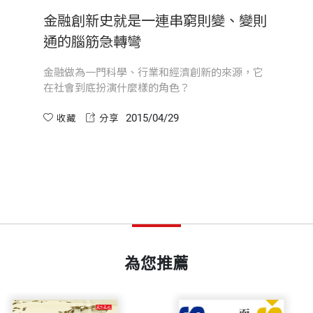
開本
15.1×21.6cm
金融創新史就是一連串窮則變、變則
和神經經濟學中得到的更多知識。目前還沒有已知的經濟
通的腦筋急轉彎
融機構的進展比軟硬體發展更重要。金融體系本身是一個
印刷規格
黑白
要取代人類智慧還言之過早。」
金融做為一門科學、行業和經濟創新的來源，它
在社會到底扮演什麼樣的角色？
曼「返本歸真」回到無趣傳統的保守路，有席勒繼續創新
2015/04/29
收藏
分享
ISBN
9789863206279
必備的條件，尤其創新之路更是如此！否則美好社會非但
道德融入華爾街文化。
頁數
400
重量
688
為您推薦
個性，同樣地，金融也具有雙重性格。金融的第一性格可
個人只認購一小部分股份，但集合起來卻是一大筆資金，