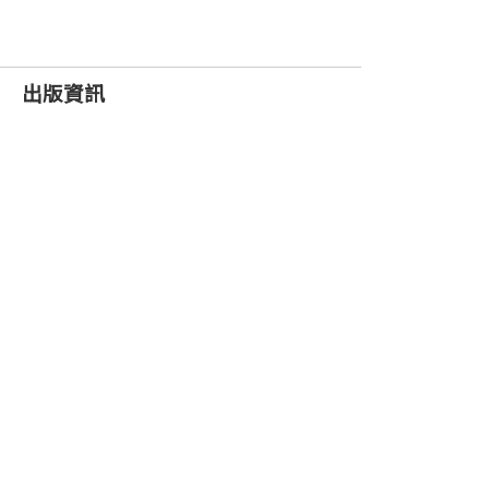
專業上重拾自信和使命，在職涯裡發現定
出版資訊