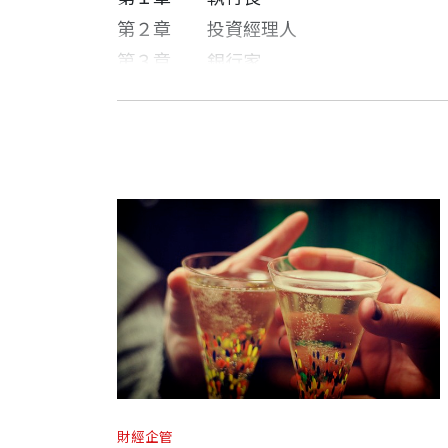
第２章
投資經理人
第３章
銀行家
第４章
投資銀行家
有「德」才能走向民主化金融創新之路
羅伯．席勒 作者
第５章
抵抽貸款機構和證券化機構
耶魯大學（Yale University）經濟學
第６章
交易員和做市商
第７章
保險業者
著作《葛林史班的非理性繁榮》（Irratio
第８章
市場設計者和金融工程師
讓金融發揮正面功能
第９章 衍生金融商品供應商
第１０章 律師和理財顧問
本書是席勒在耶魯大學講授25年的金融
林麗冠 譯者
第１１章 遊說團體
景並檢討得失。席勒解說金融歷史的演化
台灣大學中文系學士，美國密蘇里大學新
第１２章 監管人員
感性告白。
是要這樣管理》、《決策制定》、《廢墟中
第１３章 會計師和稽核員
和《星際遊俠》等書。
第１４章 教育者
席勒指出：「金融的民主化與人性化密切
財經企管
第１５章 公共財融資者
中。」他也強調：「完善的金融資本主義