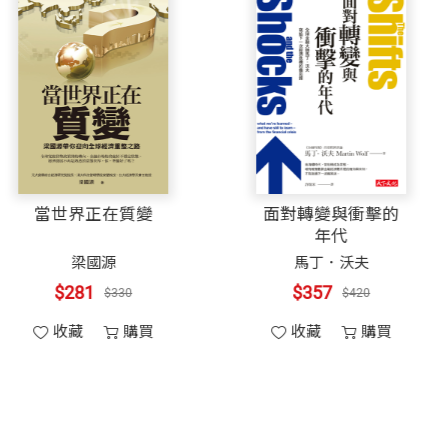
意失敗，由大家分擔損失，故損失有限。另外，金融制度
的利潤，人們變得急功好利，甚至涉足內線交易、做假帳
區，金融都是善蓋過惡。但每隔四至八年，天使開始鬆懈
「金融危機」。為了壓抑魔鬼，政府祭出兩種方法，一是
分要求揭露訊息、違規處以巨額罰款。
成為世界相信的力
當世界正在質變
量
錯，故「金融能否與美好社會共處」，端看這兩者的力量
吳錦勳
,
錢麗安
,
吳秀
梁國源
樺
,
郭瓊俐
,
傅瑋瓊
,
邵冰如
$281
$330
$383
$450
收藏
購買
收藏
購買