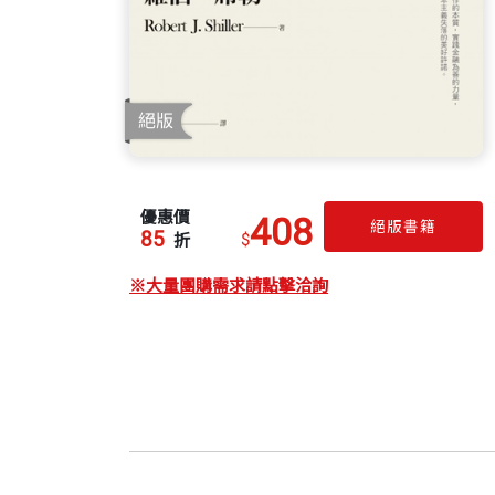
優惠價
408
絕版書籍
85
$
折
※大量團購需求請點擊洽詢