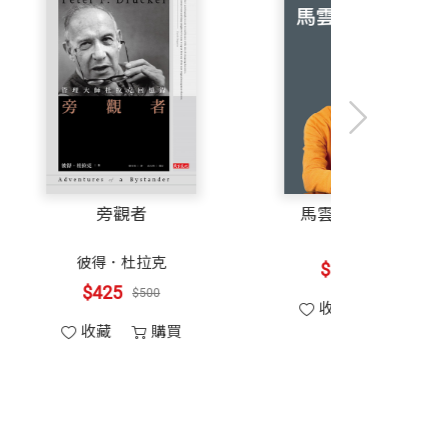
本身也住著一個魔鬼，由於股東的要求，
，最後帶來災難。
，善念衰退，魔鬼心態開始滋長。一旦惡
鼓勵公司自願潛心向善，即公司治理或企
面對轉變與衝擊的
旁觀者
年代
大小。
馬丁．沃夫
彼得．杜拉克
$357
$425
$420
$500
收藏
購買
收藏
購買