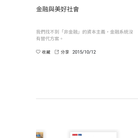
金融與美好社會
第１６章 穩定經濟政策制定者
變得更人性化，並且考量到從行為經濟學
第１７章 信託機構和非營利組織管理者
能夠加以緩和。」席勒明確地表示：「金
第１８章 慈善家
子元件基礎上的系統，而且人工智慧領域
我們找不到「非金融」的資本主義，金融系統沒
有替代方案。
第二部
失落的美好許諾
對於金融、金融商品和金融制度，有克魯
2015/10/12
收藏
分享
第１９章 金融、數學和美感
哪一條路，「倫理道德」都是「行為人」
第２０章 金融家、藝術家與理想主義者
所以，我們還是期盼席勒能成功地將優良
第２１章 冒險的衝動本能
第２２章 守常與守舊
金融的善惡雙重性格
第２３章 債務和槓桿
第２４章 金融黑暗面的負面誘因
第２５章 金融投機的重要性
第２６章 投機泡沫及社會成本
心理學家認為，許多人具有雙重甚至多重
第２７章 不平等與不公義
推動經濟運轉。另外，在股票市場上，每