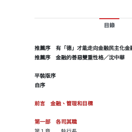
這本書，寫給政策制定者，寫給金融工作
位和期許，讓金融創新成為實現美好社會
目錄
推薦序 有「德」才能走向金融民主化金
推薦序 金融的善惡雙重性格／沈中華
平裝版序
自序
前言 金融、管理和目標
第一部
各司其職
第１章
執行長