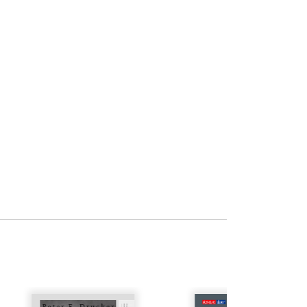
體系能夠改進人性中的攻擊衝動，但至少
資訊處理系統，是建立在人力基礎而非電
並做機制設計的積極前進之民主路。無論
不可能來到，悲慘社會將在前面等著呢！
沈中華 台大財務金融學系教授
能有如天使般良善，例如協助企業融資、
有能力、富創意的企業家募集到這筆錢，