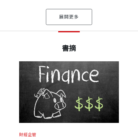
出版日期
2014/12/25
教授，2013年諾貝爾經濟學獎得主。
書摘
nal Exuberance）為《紐約時報》暢銷書，曾與艾克羅
書號
BCB539
課程講義的通俗版，全書主要有兩部，第一部講述各個金
出版社
天下文化
，清楚描述從事金融業務的各個角色，最後在結語中，語
聞碩士，譯有《誰說人是理性的》、《漫步華爾街》（合
站起的巨人》、《我的祕密河流》、《在地的幸福經濟》、《
裝幀
軟皮精裝
相關。金融離不開人性，我們對人類心理的了解愈透徹，
財經企管
能為權力鬥爭建立安全的競技場，而不致引發暴亂。想獲