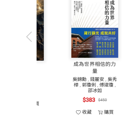
第２８章 慈善事業的挑戰
就能充分發揮，開創新格局制度，但當創
第２９章 資本所有權的分散
對經理人產生莫大的壓力，急著追求很高
第３０章 昔今歷史裡的幻覺
歷史告訴我們，在大部分時間與大部分地
結語 金融、權力與人性價值
大於善，金融體系瓦解，這時人們稱之為
業社會責任；一是強力嚴格管制，例如充
淨空法師傳
文明的原點
各章注釋
參考書目
歷史上，金融的善惡兩股力量不斷循環交
潘煊
達奈爾
$553
$411
$700
$520
收藏
購買
收藏
購買