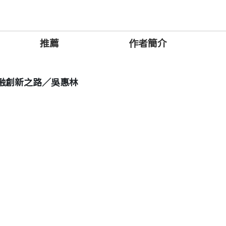
者，更寫給即將踏入金融圈的眾多學子。席勒期待他們在
藍圖的力量和契機。
推薦
作者簡介
融創新之路／吳惠林