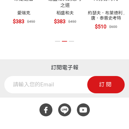
萊恩居住於美國德州奧斯汀。目前是 《紐約觀察家》
之道
（New York Observer）的特約編輯，也可以在他的
愛瑞克
稻盛和夫
約瑟夫．布萊德利
,
唐．泰普史考特
個人網站RyanHoliday.net和電子雜誌 《Thought Cat
$383
$383
$450
$450
$510
$600
alog》上看到他的文章。
廖月娟 譯者
美國西雅圖華盛頓大學比較文學碩士。曾獲誠品好讀
訂閱電子報
報告2006年度最佳翻譯人、2007年金鼎獎最佳翻譯
訂閱
人獎、2008年吳大猷科普翻譯銀籤獎。譯作繁多，包
括《賈伯斯傳》、《你要如何衡量你的人生？》、
《旁觀者》、《謝謝你遲到了》等數十冊。