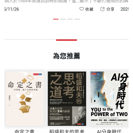
離
人生導師喬治．瑞夫林。兩人於1984年奧運試訓時的相識，當
展
球名人堂入選者
Laws of Power）作者羅伯．葛林旗下見習，而後成
悟
時瑞夫林是球隊的靈魂人物，為他掃除障礙，見證他奪下首面
穿
2025/11/26
收藏
分享
為多位暢銷書作者和白金級音樂人的顧問。
奧運金牌。更關鍵的是，瑞夫林說服喬丹與 Nike合作，成為促
來
一
成Air Jordan系列問世的幕後推手。這位教練不僅對球賽有深刻
「
ISBN
9786264176354
「教練以堅韌不拔、深刻反思與對人生目標的執著，
理解，也是喬丹訓練營不可或缺的總監。
我
多年來他擔任American Apparel的行銷總監，他所策
成為鼓舞人心的見證。他的人生歷程橫跨重大歷史變
劃的行銷活動不僅被推特（Twitter）、YouTube和Go
遷、輝煌勝利與生死危機，而他獨特的內省與分享，
頁數
336
ogle選為研討案例，也被刊登在廣告人必讀的《AdA
為您推薦
讓我更深刻看見自己的人生方向與潛能。」
ge》、《紐約時報》和《高速企業》。
—— 保羅．拉比爾（Paul Rabil），職業長曲棍球聯盟
重量
485
（Premier Lacrosse League）共同創辦人、《冠軍
他寫的第一本書《被新聞出賣的世界》（Trust Me,
之道》（The Way of the Champion）作者
I’m Lying）就成為佔據排行榜的暢銷書，《金融時
報》（Financial Times）譽為「驚心動魄」之作，被
全球多所大學選用作為教材。也著有熱銷十萬本，被
譯成十七國語言的《The Obstacle Is the Way》。
命定之書
稻盛和夫的思考
AI分身時代