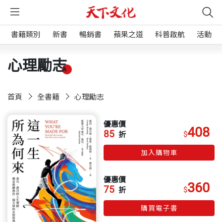
書籍類別
新書
暢銷書
蘋果之道
科普啟航
活動
心理勵志
首頁
全書籍
心理勵志
優惠價
408
85
$
折
加入購物車
優惠價
360
75
$
折
購買電子書