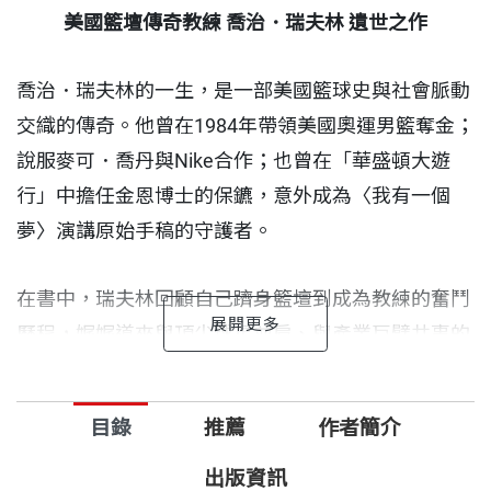
美國籃壇傳奇教練
喬治．瑞夫林
遺世之作
喬治．瑞夫林的一生，是一部美國籃球史與社會脈動
交織的傳奇。他曾在1984年帶領美國奧運男籃奪金；
說服麥可．喬丹與Nike合作；也曾在「華盛頓大遊
行」中擔任金恩博士的保鑣，意外成為〈我有一個
夢〉演講原始手稿的守護者。
在書中，瑞夫林回顧自己躋身籃壇到成為教練的奮鬥
歷程，娓娓道來與頂尖球星並肩、與產業巨擘共事的
幕後故事。他回顧這一生的人生感悟，字字真切，使
得本書不僅是一本回憶錄，更是一份指引，幫助每個
目錄
推薦
作者簡介
人找到並回應自己的生命召喚。
出版資訊