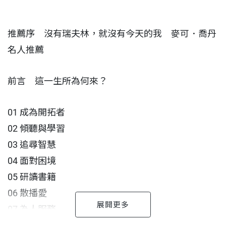
此外，瑞夫林還透露許多不為人知的體壇祕辛，包括
他如何親手促成麥可・喬丹與Nike的傳奇合作，如何
推薦序 沒有瑞夫林，就沒有今天的我 麥可．喬丹
為科比•布萊恩打造出全球首款輕量低筒籃球鞋，並
​名人推薦
分享他激勵無數球星突破極限、登上巔峰的祕訣及教
練心法。
前言 這一生所為何來？
無論你是運動員、領導者、父母、學生，或正在尋求
01 成為開拓者
個人成長與突破，本書都將帶給你啟發與力量，引領
02 傾聽與學習
你勇敢追問：「這一生所為何來？」
03 追尋智慧
04 面對困境
專文推薦
05 研讀書籍
06 散播愛
「籃球大帝」麥可．喬丹──
07 為人服務
「不僅是我，瑞夫林還對許多人造成深遠的影響……
08 永懷希望