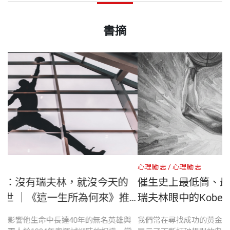
能稱瑞夫林為我的人生導師和摯友，是我莫大的榮
「這本書，你非讀不可！」
喬治．瑞夫林 作者
09 成為真正的朋友
出版日期
2025/11/28
幸。」
—— 查爾斯．巴克利（Charles Barkley），前美國NB
人稱「教練」的他，成就及影響力橫跨體育、商業和
書摘
10 打造你的團隊
A職業籃球運動員
文化領域。自維拉諾瓦大學嶄露頭角後，先後擔任華
11 說真話
名人推薦
書號
BBP516
盛頓州立大學、愛荷華大學和南加大的總教練，奠定
12 每天都要贏
籃壇地位。退休後，應Nike創辦人菲爾．奈特（Phil
13 突破極限
「喬治．瑞夫林締造最傳奇的人生；也許，也是史上
郝旭烈
郝聲音Podcast主持人
Knight）之邀加入團隊，持續發揮影響力。憑藉其非
14 拉別人一把
最精采的。」
盛治仁
雲品國際董事長
出版社
天下文化
凡貢獻，先後入選「奈史密斯籃球名人堂」與「全國
15 在混亂中創造秩序
—— 馬紐．吉諾比利（Manu Ginóbili），前美國NBA
陳彥博
極地超級馬拉松運動員
大學籃球名人堂」，成為籃球史上不可或缺的傳奇人
16 成為別人生命中的貴人
職業籃球運動員
謝文憲
台灣運動好事協會理事長
物。
裝幀
平裝
17 教練樹
體育大叔
運動作家
18 成為解惑者
心理勵志
人物與故事
心
「我十分景仰教練，不管是職業生涯或人生問題，我
19 託付與責任
籃球之神麥可喬丹：沒有瑞夫林，就沒今天的
開本
14.8×21×2.15 cm
都會向他請教。」
萊恩．霍利得 作者
20 改變世界
我、Air Jordan 問世 ｜《這一生所為何來》推
—— 傑伊．萊特（Jay Wright），前維拉諾瓦大學籃
萊恩．霍利得是媒體策略專家和知名財經作家，十九
薦序
21 好好生活
球教練、兩屆全國冠軍得主、二○二一年奈史密斯籃
的
籃球之神麥可．喬丹揭露影響他生命中長達40年的無名英雄與
我
歲自大學輟學，在《權力世界的叢林法則》（The 48
印刷規格
黑白