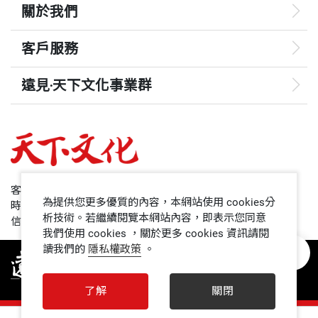
關於我們
客戶服務
遠見‧天下文化事業群
遠見
哈佛商業評論
50+
客服專線：+886 2 2662-0012
為提供您更多優質的內容，本網站使用 cookies分
時間：週一~週五9:00~12:30;13:30~17:00
領導影響力學院
析技術。若繼續閱覽本網站內容，即表示您同意
信箱：service@cwgv.com.tw
我們使用 cookies ，關於更多 cookies 資訊請閱
讀我們的
隱私權政策
。
1號課堂
未來親子
了解
關閉
人文空間