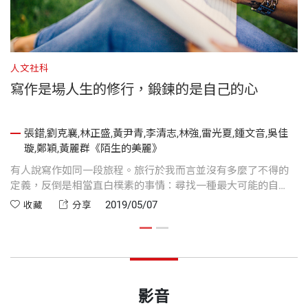
人文社科
人
寫作是場人生的修行，鍛鍊的是自己的心
張錯,劉克襄,林正盛,黃尹青,李清志,林強,雷光夏,鍾文音,吳佳
璇,鄭穎,黃麗群《陌生的美麗》
有人說寫作如同一段旅程。旅行於我而言並沒有多麼了不得的
要
定義，反倒是相當直白樸素的事情：尋找一種最大可能的自
要
由。
2019/05/07
收藏
分享
影音