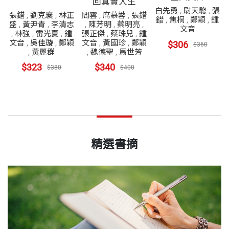
回真實人生
白先勇
,
尉天驄
,
張
張錯
,
劉克襄
,
林正
閻雲
,
席慕蓉
,
張錯
錯
,
焦桐
,
鄭穎
,
鍾
盛
,
黃尹青
,
李清志
,
陳芳明
,
蔡明亮
,
文音
,
林強
,
雷光夏
,
鍾
張正傑
,
蔡珠兒
,
鍾
文音
,
吳佳璇
,
鄭穎
文音
,
黃國珍
,
鄭穎
$306
$360
,
黃麗群
,
魏德聖
,
馬世芳
$323
$340
$380
$400
精選書摘